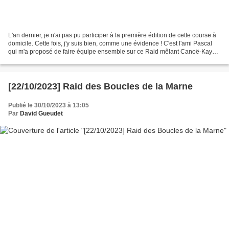
L'an dernier, je n'ai pas pu participer à la première édition de cette course à
domicile. Cette fois, j'y suis bien, comme une évidence ! C'est l'ami Pascal
qui m'a proposé de faire équipe ensemble sur ce Raid mêlant Canoë-Kayak
et Run & Bike. En cette...
[22/10/2023] Raid des Boucles de la Marne
Publié le 30/10/2023 à 13:05
Par
David Gueudet