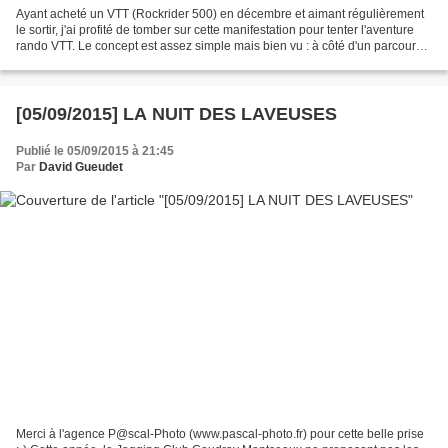
Ayant acheté un VTT (Rockrider 500) en décembre et aimant régulièrement
le sortir, j'ai profité de tomber sur cette manifestation pour tenter l'aventure
rando VTT. Le concept est assez simple mais bien vu : à côté d'un parcours
familles de 17km et moins...
[05/09/2015] LA NUIT DES LAVEUSES
Publié le 05/09/2015 à 21:45
Par
David Gueudet
Merci à l'agence P@scal-Photo (www.pascal-photo.fr) pour cette belle prise