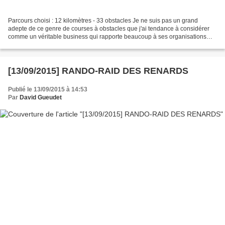
Parcours choisi : 12 kilomètres - 33 obstacles Je ne suis pas un grand
adepte de ce genre de courses à obstacles que j'ai tendance à considérer
comme un véritable business qui rapporte beaucoup à ses organisations
avec l'effet de mode redoutable qu'elles...
[13/09/2015] RANDO-RAID DES RENARDS
Publié le 13/09/2015 à 14:53
Par
David Gueudet