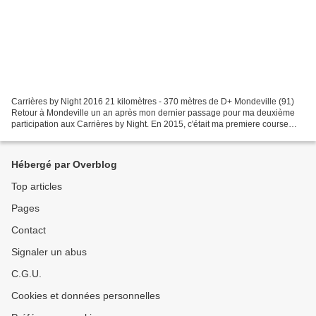
Carrières by Night 2016 21 kilomètres - 370 mètres de D+ Mondeville (91)
Retour à Mondeville un an après mon dernier passage pour ma deuxième
participation aux Carrières by Night. En 2015, c'était ma premiere course
nocturne et je me souviens avoir beaucoup...
Hébergé par Overblog
Top articles
Pages
Contact
Signaler un abus
C.G.U.
Cookies et données personnelles