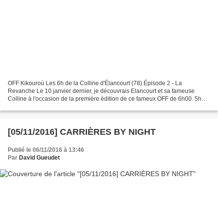
OFF Kikouroù Les 6h de la Colline d'Élancourt (78) Épisode 2 - La
Revanche Le 10 janvier dernier, je découvrais Elancourt et sa fameuse
Colline à l'occasion de la première édition de ce fameux OFF de 6h00. 5h00
à tourner dans la boue sur un terrain bien...
[05/11/2016] CARRIÈRES BY NIGHT
Publié le 06/11/2016 à 13:46
Par
David Gueudet