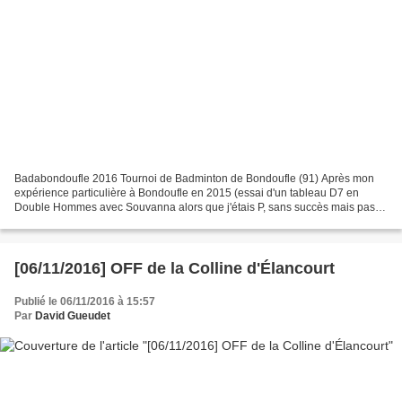
Badabondoufle 2016 Tournoi de Badminton de Bondoufle (91) Après mon
expérience particulière à Bondoufle en 2015 (essai d'un tableau D7 en
Double Hommes avec Souvanna alors que j'étais P, sans succès mais pas
catastrophique), je reviens en 2016, dans ma...
[06/11/2016] OFF de la Colline d'Élancourt
Publié le 06/11/2016 à 15:57
Par
David Gueudet