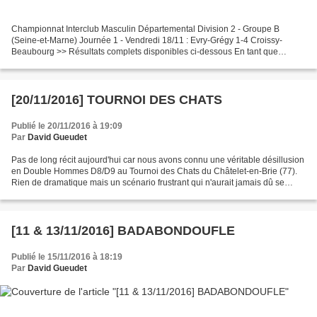
Championnat Interclub Masculin Départemental Division 2 - Groupe B
(Seine-et-Marne) Journée 1 - Vendredi 18/11 : Evry-Grégy 1-4 Croissy-
Beaubourg >> Résultats complets disponibles ci-dessous En tant que
capitaine et joueur le mieux classé de l'équipe,...
[20/11/2016] TOURNOI DES CHATS
Publié le 20/11/2016 à 19:09
Par
David Gueudet
Pas de long récit aujourd'hui car nous avons connu une véritable désillusion
en Double Hommes D8/D9 au Tournoi des Chats du Châtelet-en-Brie (77).
Rien de dramatique mais un scénario frustrant qui n'aurait jamais dû se
produire. Cela débute à 8h00 avec...
[11 & 13/11/2016] BADABONDOUFLE
Publié le 15/11/2016 à 18:19
Par
David Gueudet