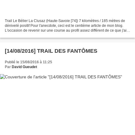
Trail Le Bélier La Clusaz (Haute-Savoie [74]) 7 kilomètres / 185 mètres de
dénivelé positif Pour l'anecdote, ceci est le centième article de mon blog.
L'occasion de revenir sur une course au profil assez différent de ce que j'ai
l'habitude de parcourir,...
[14/08/2016] TRAIL DES FANTÔMES
Publié le 15/08/2016 à 11:25
Par
David Gueudet