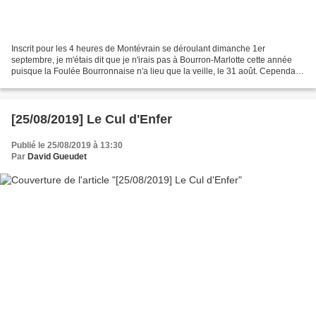
Inscrit pour les 4 heures de Montévrain se déroulant dimanche 1er
septembre, je m'étais dit que je n'irais pas à Bourron-Marlotte cette année
puisque la Foulée Bourronnaise n'a lieu que la veille, le 31 août. Cependant,
mon envie de course a été plus...
[25/08/2019] Le Cul d'Enfer
Publié le 25/08/2019 à 13:30
Par
David Gueudet