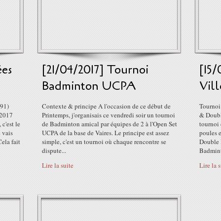
ées
[21/04/2017] Tournoi
[15/
Badminton UCPA
Vill
(91)
Contexte & principe A l'occasion de ce début de
Tournoi
 2017
Printemps, j'organisais ce vendredi soir un tournoi
& Doubl
 c'est le
de Badminton amical par équipes de 2 à l'Open Set
tournoi 
 vais
UCPA de la base de Vaires. Le principe est assez
poules 
ela fait
simple, c'est un tournoi où chaque rencontre se
Double M
dispute...
Badmint
Lire la suite
Lire la 