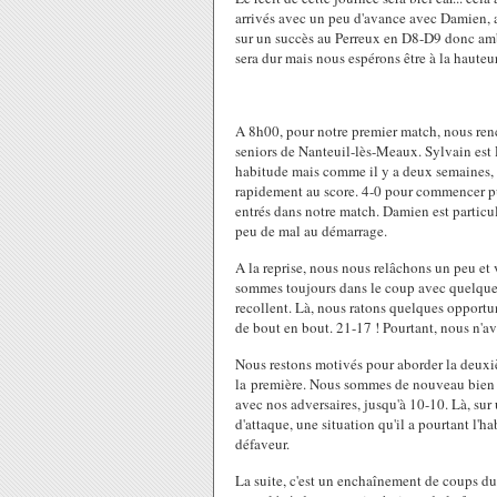
arrivés avec un peu d'avance avec Damien, 
sur un succès au Perreux en D8-D9 donc am
sera dur mais nous espérons être à la hauteur
A 8h00, pour notre premier match, nous ren
seniors de Nanteuil-lès-Meaux. Sylvain est 
habitude mais comme il y a deux semaines, 
rapidement au score. 4-0 pour commencer pu
entrés dans notre match. Damien est particul
peu de mal au démarrage.
A la reprise, nous nous relâchons un peu et
sommes toujours dans le coup avec quelques
recollent. Là, nous ratons quelques opportun
de bout en bout. 21-17 ! Pourtant, nous n'avo
Nous restons motivés pour aborder la de
la première. Nous sommes de nouveau bien e
avec nos adversaires, jusqu'à 10-10. Là, s
d'attaque, une situation qu'il a pourtant l'h
défaveur.
La suite, c'est un enchaînement de coups d