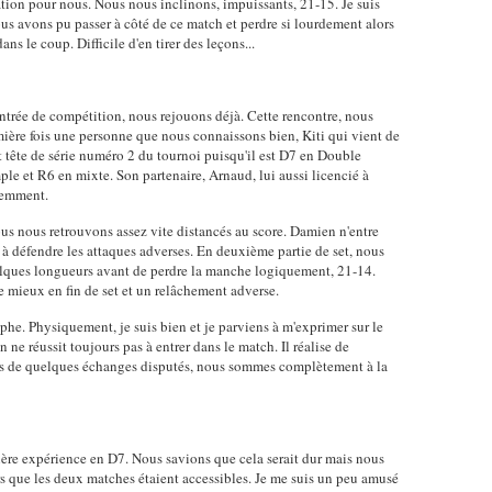
ation pour nous. Nous nous inclinons, impuissants, 21-15. Je suis
s avons pu passer à côté de ce match et perdre si lourdement alors
s le coup. Difficile d'en tirer des leçons...
 entrée de compétition, nous rejouons déjà. Cette rencontre, nous
mière fois une personne que nous connaissons bien, Kiti qui vient de
t tête de série numéro 2 du tournoi puisqu'il est D7 en Double
e et R6 en mixte. Son partenaire, Arnaud, lui aussi licencié à
cemment.
s nous retrouvons assez vite distancés au score. Damien n'entre
 à défendre les attaques adverses. En deuxième partie de set, nous
lques longueurs avant de perdre la manche logiquement, 21-14.
 mieux en fin de set et un relâchement adverse.
ophe. Physiquement, je suis bien et je parviens à m'exprimer sur le
 ne réussit toujours pas à entrer dans le match. Il réalise de
rs de quelques échanges disputés, nous sommes complètement à la
mière expérience en D7. Nous savions que cela serait dur mais nous
rs que les deux matches étaient accessibles. Je me suis un peu amusé