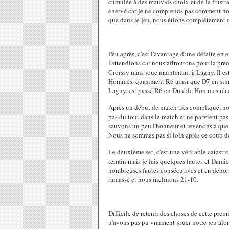
cumulée à des mauvais choix et de la frustr
énervé car je ne comprends pas comment nou
que dans le jeu, nous étions complètement dan
Peu après, c'est l'avantage d'une défaite en
l'attendions car nous affrontons pour la pre
Croissy mais joue maintenant à Lagny. Il es
Hommes, quasiment R6 ainsi que D7 en simpl
Lagny, est passé R6 en Double Hommes ré
Après un début de match très compliqué, nou
pas du tout dans le match et ne parvient pas
sauvons un peu l'honneur et revenons à que
Nous ne sommes pas si loin après ce coup de
Le deuxième set, c'est une véritable catastr
terrain mais je fais quelques fautes et Damien
nombreuses fautes consécutives et en deho
ramasse et nous inclinons 21-10.
Difficile de retenir des choses de cette pre
n'avons pas pu vraiment jouer notre jeu alo