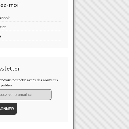
vez-moi
cebook
tter
S
sletter
z-vous pour être averti des nouveaux
s publiés.