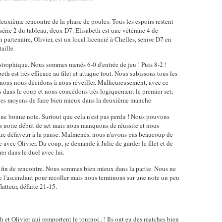
euxième rencontre de la phase de poules. Tous les espoirs restent
série 2 du tableau, deux D7. Elisabeth est une vétérane 4 de
rtenaire, Olivier, est un local licencié à Chelles, senior D7 en
aille.
strophique. Nous sommes menés 6-0 d'entrée de jeu ! Puis 8-2 !
h est très efficace au filet et attaque tout. Nous subissons tous les
nous nous décidons à nous réveiller. Malheureusement, avec ce
 dans le coup et nous concédons très logiquement le premier set,
 les moyens de faire bien mieux dans la deuxième manche.
 une bonne note. Surtout que cela n'est pas perdu ! Nous pouvons
is notre début de set mais nous manquons de réussite et nous
tre défaveur à la pause. Malmenés, nous n'avons pas beaucoup de
ère avec Olivier. Du coup, je demande à Julie de garder le filet et de
er dans le duel avec lui.
te fin de rencontre. Nous sommes bien mieux dans la partie. Nous ne
l'ascendant pour recoller mais nous terminons sur une note un peu
latteur, défaite 21-15.
 et Olivier qui remportent le tournoi.. ! Ils ont eu des matches bien