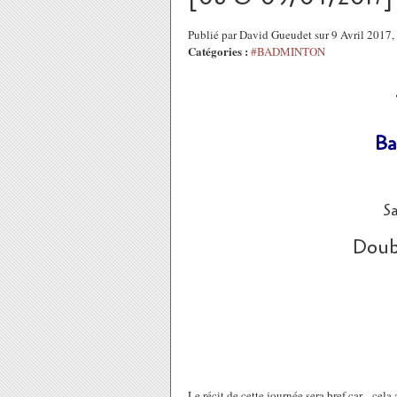
Publié par David Gueudet sur 9 Avril 2017
Catégories :
#BADMINTON
Ba
Sa
Doub
Le récit de cette journée sera bref car... c