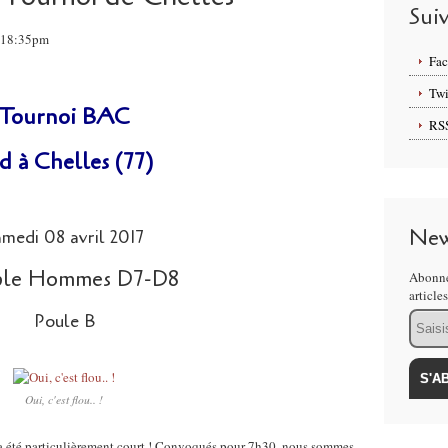
Sui
, 18:35pm
Fa
Twi
Tournoi BAC
RS
d à Chelles (77)
New
medi 08 avril 2017
le Hommes D7-D8
Abonne
article
Email
Poule B
Oui, c'est flou.. !
ela a été particulièrement court ! Convoqués pour 7h30, nous sommes