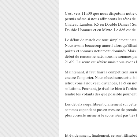
C'est vers 11h00 que nous disputons notre d
permis même si nous affrontons les têtes de 
Chateau Landon, R5 en Double Dames ! Son pa
Double Hommes et en Mixte. Le défi est de t
Le début de match est tout simplement cata
Nous avons beaucoup amorti alors qu'Elisabet
points et sommes nettement dominés. Mais 
début de rencontre raté, nous ne sommes pas
21-09. Le score est sévère mais nous avons
Maintenant, il faut finir la compétition sur
encore l'emporter. Nous réussissons cette fo
retrouvons à nouveau distancés, 11-5 en no
solutions. Pourtant, je rivalise bien à l'arri
tendre les volants dès que possible pour entr
Les débats s'équilibrent clairement sur cet
sommes cependant pas en mesure de prendre 
plus correcte même si le score n'est pas très f
Et évidemment, finalement, ce sont Elisabeth