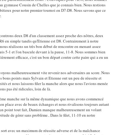
au gymnase Cousin de Chelles que je connais bien. Nous restions
bitieux pour notre premier tournoi en D7-D8. Nous savons que ce
.
controns deux D8 d'un classement assez proche des nôtres, deux
R6 en simple tandis qu'Etienne est D8. Contrairement à notre
nous réalisons un très bon début de rencontre en menant assez
is 5-1 et l'on bascule devant à la pause, 11-8. Nous sommes bien
ièrement efficace, c'est un bon départ contre cette paire qui a eu un
 voyons malheureusement vite revenir nos adversaires au score. Nous
 bons points mais Sylvain et Etienne ont un peu de réussite et
ités et nous laissons filer la manche alors que nous l'avions menée
ns pas été ridicules, loin de là.
uxième manche sur la même dynamique que nous avons commencé
n place avec de beaux échanges et nous rivalisons toujours autant
ur un point tout fait, Damien manque malheureusement un volant
abitude de gérer sans problème.. Dans le filet, 11-10 en notre
u sort avec un maximum de réussite adverse et de la malchance