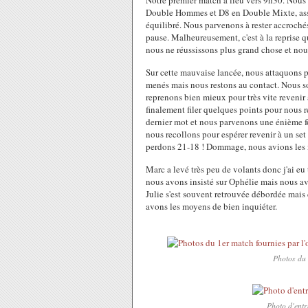
Notre premier match a lieu vers 9h30. Nous 
Double Hommes et D8 en Double Mixte, assoc
équilibré. Nous parvenons à rester accroché
pause. Malheureusement, c'est à la reprise 
nous ne réussissons plus grand chose et nou
Sur cette mauvaise lancée, nous attaquon
menés mais nous restons au contact. Nous so
reprenons bien mieux pour très vite revenir
finalement filer quelques points pour nous r
dernier mot et nous parvenons une énième fo
nous recollons pour espérer revenir à un set
perdons 21-18 ! Dommage, nous avions les 
Marc a levé très peu de volants donc j'ai eu 
nous avons insisté sur Ophélie mais nous av
Julie s'est souvent retrouvée débordée mais
avons les moyens de bien inquiéter.
Photos du 
Photo d'entr