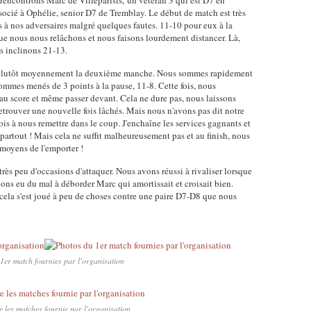
rencontrons Marc de Villeparisis, un vétéran 3 qui est D7 en
ié à Ophélie, senior D7 de Tremblay. Le début de match est très
s à nos adversaires malgré quelques fautes. 11-10 pour eux à la
que nous nous relâchons et nous faisons lourdement distancer. Là,
s inclinons 21-13.
s plutôt moyennement la deuxième manche. Nous sommes rapidement
mmes menés de 3 points à la pause, 11-8. Cette fois, nous
 au score et même passer devant. Cela ne dure pas, nous laissons
etrouver une nouvelle fois lâchés. Mais nous n'avons pas dit notre
is à nous remettre dans le coup. J'enchaîne les services gagnants et
 partout ! Mais cela ne suffit malheureusement pas et au finish, nous
moyens de l'emporter !
très peu d'occasions d'attaquer. Nous avons réussi à rivaliser lorsque
ons eu du mal à déborder Marc qui amortissait et croisait bien.
 cela s'est joué à peu de choses contre une paire D7-D8 que nous
1er match fournies par l'organisation
e les matches fournie par l'organisation