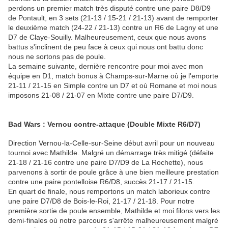
perdons un premier match très disputé contre une paire D8/D9
de Pontault, en 3 sets (21-13 / 15-21 / 21-13) avant de remporter
le deuxième match (24-22 / 21-13) contre un R6 de Lagny et une
D7 de Claye-Souilly. Malheureusement, ceux que nous avons
battus s'inclinent de peu face à ceux qui nous ont battu donc
nous ne sortons pas de poule.
La semaine suivante, dernière rencontre pour moi avec mon
équipe en D1, match bonus à Champs-sur-Marne où je l'emporte
21-11 / 21-15 en Simple contre un D7 et où Romane et moi nous
imposons 21-08 / 21-07 en Mixte contre une paire D7/D9.
Bad Wars : Vernou contre-attaque (Double Mixte R6/D7)
Direction Vernou-la-Celle-sur-Seine début avril pour un nouveau
tournoi avec Mathilde. Malgré un démarrage très mitigé (défaite
21-18 / 21-16 contre une paire D7/D9 de La Rochette), nous
parvenons à sortir de poule grâce à une bien meilleure prestation
contre une paire pontelloise R6/D8, succès 21-17 / 21-15.
En quart de finale, nous remportons un match laborieux contre
une paire D7/D8 de Bois-le-Roi, 21-17 / 21-18. Pour notre
première sortie de poule ensemble, Mathilde et moi filons vers les
demi-finales où notre parcours s'arrête malheureusement malgré