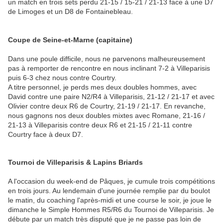
un match en trois sets perdu 21-15 / 15-21 / 21-13 face à une D7
de Limoges et un D8 de Fontainebleau.
Coupe de Seine-et-Marne (capitaine)
Dans une poule difficile, nous ne parvenons malheureusement
pas à remporter de rencontre en nous inclinant 7-2 à Villeparisis
puis 6-3 chez nous contre Courtry.
A titre personnel, je perds mes deux doubles hommes, avec
David contre une paire N2/R4 à Villeparisis, 21-12 / 21-17 et avec
Olivier contre deux R6 de Courtry, 21-19 / 21-17. En revanche,
nous gagnons nos deux doubles mixtes avec Romane, 21-16 /
21-13 à Villeparisis contre deux R6 et 21-15 / 21-11 contre
Courtry face à deux D7.
Tournoi de Villeparisis & Lapins Briards
A l'occasion du week-end de Pâques, je cumule trois compétitions
en trois jours. Au lendemain d'une journée remplie par du boulot
le matin, du coaching l'après-midi et une course le soir, je joue le
dimanche le Simple Hommes R5/R6 du Tournoi de Villeparisis. Je
débute par un match très disputé que je ne passe pas loin de