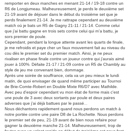
remporter en deux manches en menant 21-14 / 19-18 contre un
R6 de Longjumeau. Malheureusement, je perds le deuxième set
21-19 avant de déjouer dans le début du troisième set que je
perds finalement 21-14. Je me rattrape cependant au deuxième
match où je bats un R5 de Gagny 21-11 / 21-14. Comme celui
que j'ai battu gagne en trois sets contre celui qui m'a battu, je
sors premier de poule.
Cependant, pendant la longue attente avant les quarts de finale,
je me refroidis et paye cher un faux mouvement fait au niveau du
cou dès le premier set du premier match. Ainsi, je ne peux
rivaliser en phase finale contre un joueur contre qui j'aurais aimé
jouer à 100%. Défaite 21-17 / 21-09 contre un R5 de Chambly au
style de jeu me convenant bien, dommage.
Après une soirée de souffrance, cela va un peu mieux le lundi
matin, de quoi envisager de quand même participer au Tournoi
de Brie-Comte-Robert en Double Mixte R6/D7 avec Mathilde.
Avec peu d'espoir cependant vu mon état de forme mais c'est
une poule de 3 avec deux sortants par poule et deux paires
adverses que j'ai déjà battues par le passé...
Nous déchantons rapidement quand nous perdons un match à
notre portée contre une paire D8 de La Rochette. Nous perdons
le premier set de peu, 21-19 avant de bien nous refaire pour
gagner la deuxième manche 21-14. Malheureusement, trop de
fautes avec un volant rapide en début de troisième set nous font