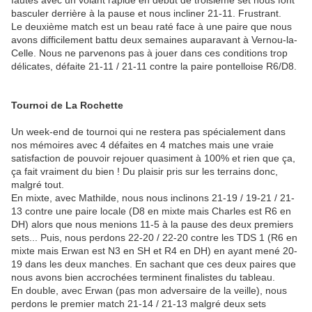
basculer derrière à la pause et nous incliner 21-11. Frustrant.
Le deuxième match est un beau raté face à une paire que nous
avons difficilement battu deux semaines auparavant à Vernou-la-
Celle. Nous ne parvenons pas à jouer dans ces conditions trop
délicates, défaite 21-11 / 21-11 contre la paire pontelloise R6/D8.
Tournoi de La Rochette
Un week-end de tournoi qui ne restera pas spécialement dans
nos mémoires avec 4 défaites en 4 matches mais une vraie
satisfaction de pouvoir rejouer quasiment à 100% et rien que ça,
ça fait vraiment du bien ! Du plaisir pris sur les terrains donc,
malgré tout.
En mixte, avec Mathilde, nous nous inclinons 21-19 / 19-21 / 21-
13 contre une paire locale (D8 en mixte mais Charles est R6 en
DH) alors que nous menions 11-5 à la pause des deux premiers
sets... Puis, nous perdons 22-20 / 22-20 contre les TDS 1 (R6 en
mixte mais Erwan est N3 en SH et R4 en DH) en ayant mené 20-
19 dans les deux manches. En sachant que ces deux paires que
nous avons bien accrochées terminent finalistes du tableau.
En double, avec Erwan (pas mon adversaire de la veille), nous
perdons le premier match 21-14 / 21-13 malgré deux sets