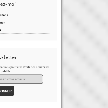
vez-moi
cebook
tter
S
sletter
z-vous pour être averti des nouveaux
s publiés.