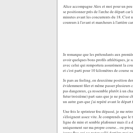
Alice accompagne Alex et moi pour un peu pl
se positionner près de l'arche de départ ca
minutes avant les concurrents du 18. C'est 
coureurs à l'avant et marcheurs à l'arrière c
Je remarque que les prétendants aux première
avoir quelques bons profils athlétiques, je s
avec celui qui remportera assurément la cou
et c'est parti pour 10 kilomètres de course s
Je pars au feeling, en deuxième position de
évidemment filer et même passer plusieurs 
pas dangereux, ça ressemble plutôt à un cha
futur troisième) part sans que je ne puisse 
un autre gars que j'ai repéré avant le départ 
Une fois le sprinteur fou dépassé, je me ret
s'éloignent assez vite. Je comprends que le t
ligne de mire et semble plafonner mais il a
uniquement sur ma propre course... ou presqu
jaune fluo qui va rester collé derrière moi