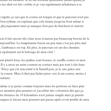
ee-shirt est très visible et je vais rapidement m'habituer à sa
rapide, je sais que la course est longue et que le parcours n'est pas
un bon rythme, en espérant que cela tienne jusqu'au bout même si
n physiquement mais je manque d'un peu de fraîcheur et surtout
ar il fait encore très clair, nous n'aurons pas beaucoup besoin de la
au aujourd'hui. La température baisse un peu mais c'est pas plus mal
t, l'ambiance est top. En plus, le parcours est sur des chemins
re également sur le balisage de mon côté !
ent plutôt bien, les jambes sont bonnes, le souffle correct et mon
Il y a aussi un autre coureur au contact mais pas tout à fait dans
 Torcy que j'ai rencontré à la SaintéLyon, je le sais grâce aux
 course. Mais il finit par lâcher prise vers la mi-course, moins à
cendants.
 même si je peine comme toujours dans les portions en faux-plat
es montées plus pentues et j'accélère très volontiers dès que ça
cette distance de 10 kilomètres n'est jamais simple mais je prends
raquer et laisser mon poursuivant passer après avoir profité de mon