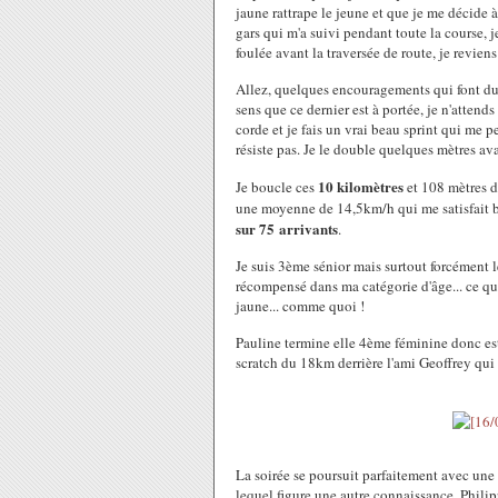
jaune rattrape le jeune et que je me décide à 
gars qui m'a suivi pendant toute la course, j
foulée avant la traversée de route, je reviens 
Allez, quelques encouragements qui font du 
sens que ce dernier est à portée, je n'attends
corde et je fais un vrai beau sprint qui me 
résiste pas. Je le double quelques mètres ava
10 kilomètres
Je boucle ces
et 108 mètres d
une moyenne de 14,5km/h qui me satisfait bi
sur 75 arrivants
.
Je suis 3ème sénior mais surtout forcément l
récompensé dans ma catégorie d'âge... ce qui 
jaune... comme quoi !
Pauline termine elle 4ème féminine donc 
scratch du 18km derrière l'ami Geoffrey qui
La soirée se poursuit parfaitement avec une
lequel figure une autre connaissance, Phili