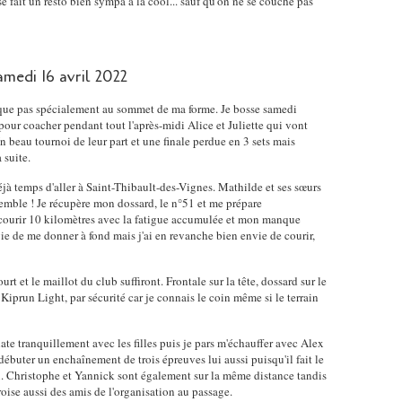
 fait un resto bien sympa à la cool... sauf qu'on ne se couche pas
amedi 16 avril 2022
aque pas spécialement au sommet de ma forme. Je bosse samedi
 pour coacher pendant tout l'après-midi Alice et Juliette qui vont
beau tournoi de leur part et une finale perdue en 3 sets mais
 suite.
jà temps d'aller à Saint-Thibault-des-Vignes. Mathilde et ses sœurs
emble ! Je récupère mon dossard, le n°51 et me prépare
 courir 10 kilomètres avec la fatigue accumulée et mon manque
ie de me donner à fond mais j'ai en revanche bien envie de courir,
urt et le maillot du club suffiront. Frontale sur la tête, dossard sur le
Kiprun Light, par sécurité car je connais le coin même si le terrain
ate tranquillement avec les filles puis je pars m'échauffer avec Alex
débuter un enchaînement de trois épreuves lui aussi puisqu'il fait le
 Christophe et Yannick sont également sur la même distance tandis
oise aussi des amis de l'organisation au passage.