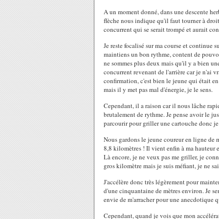
A un moment donné, dans une descente herbe
flèche nous indique qu'il faut tourner à droi
concurrent qui se serait trompé et aurait cont
Je reste focalisé sur ma course et continue 
maintiens un bon rythme, content de pouvoir
ne sommes plus deux mais qu'il y a bien une
concurrent revenant de l'arrière car je n'ai 
confirmation, c'est bien le jeune qui était en
mais il y met pas mal d'énergie, je le sens.
Cependant, il a raison car il nous lâche rapi
brutalement de rythme. Je pense avoir le jus 
parcourir pour griller une cartouche donc je r
Nous gardons le jeune coureur en ligne de m
8,8 kilomètres ! Il vient enfin à ma hauteur 
Là encore, je ne veux pas me griller, je conna
gros kilomètre mais je suis méfiant, je ne sais
J'accélère donc très légèrement pour mainte
d'une cinquantaine de mètres environ. Je sens
envie de m'arracher pour une anecdotique q
Cependant, quand je vois que mon accéléra