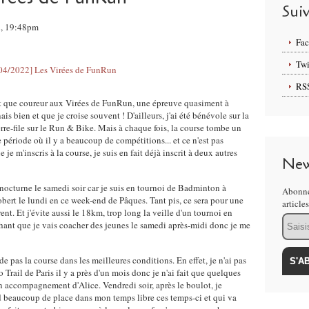
Sui
2, 19:48pm
Fa
Twi
RS
ant que coureur aux Virées de FunRun, une épreuve quasiment à
s bien et que je croise souvent ! D'ailleurs, j'ai été bénévole sur la
erre-file sur le Run & Bike. Mais à chaque fois, la course tombe un
 période où il y a beaucoup de compétitions... et ce n'est pas
 m'inscris à la course, je suis en fait déjà inscrit à deux autres
New
 nocturne le samedi soir car je suis en tournoi de Badminton à
Abonne
bert le lundi en ce week-end de Pâques. Tant pis, ce sera pour une
article
nt. Et j'évite aussi le 18km, trop long la veille d'un tournoi en
Email
chant que je vais coacher des jeunes le samedi après-midi donc je me
e pas la course dans les meilleures conditions. En effet, je n'ai pas
 Trail de Paris il y a près d'un mois donc je n'ai fait que quelques
en accompagnement d'Alice. Vendredi soir, après le boulot, je
beaucoup de place dans mon temps libre ces temps-ci et qui va