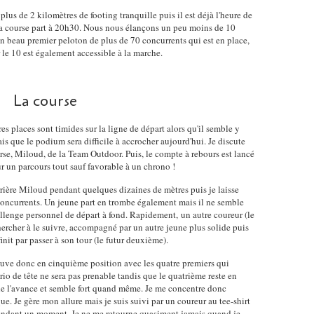
us de 2 kilomètres de footing tranquille puis il est déjà l'heure de
r la course part à 20h30. Nous nous élançons un peu moins de 10
un beau premier peloton de plus de 70 concurrents qui est en place,
ar le 10 est également accessible à la marche.
La course
s places sont timides sur la ligne de départ alors qu'il semble y
ais que le podium sera difficile à accrocher aujourd'hui. Je discute
rse, Miloud, de la Team Outdoor. Puis, le compte à rebours est lancé
ur un parcours tout sauf favorable à un chrono !
rrière Miloud pendant quelques dizaines de mètres puis je laisse
concurrents. Un jeune part en trombe également mais il ne semble
llenge personnel de départ à fond. Rapidement, un autre coureur (le
chercher à le suivre, accompagné par un autre jeune plus solide puis
finit par passer à son tour (le futur deuxième).
rouve donc en cinquième position avec les quatre premiers qui
rio de tête ne sera pas prenable tandis que le quatrième reste en
 de l'avance et semble fort quand même. Je me concentre donc
e. Je gère mon allure mais je suis suivi par un coureur au tee-shirt
 pendant un moment. Je ne me retourne quasiment jamais quand je