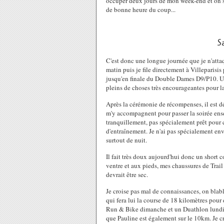
occuper deux jours de mon week-end et on se
de bonne heure du coup...
S
C'est donc une longue journée que je n'att
matin puis je file directement à Villeparisis
jusqu'en finale du Double Dames D9/P10. Un 
pleins de choses très encourageantes pour la
Après la cérémonie de récompenses, il est dé
m'y accompagnent pour passer la soirée ens
tranquillement, pas spécialement prêt pour
d'entraînement. Je n'ai pas spécialement env
surtout de nuit.
Il fait très doux aujourd'hui donc un short co
ventre et aux pieds, mes chaussures de Trail 
devrait être sec.
Je croise pas mal de connaissances, on blabl
qui fera lui la course de 18 kilomètres pour 
Run & Bike dimanche et un Duathlon lundi.
que Pauline est également sur le 10km. Je cr