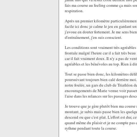
fais ma course au feeling comme ça mais son t
respiration.
Après un premier kilomètre particulièrement 
facile ici donc je calme le jeu en gardant 
j'avoue en douter fortement. Je me sens bie
d'entraînement, j'en suis conscient.
Les conditions sont vraiment très agréables c
frontale malgré l'heure car il a fait très be
car il fait vraiment doux. Il n'y a pas de ven
agréables et les bénévoles au top. Rien à di
Tout se passe bien donc, les kilomètres défil
poursuivant toujours bien calé derrière moi. 
notre foulée, un gars du club de Triathlon de
encouragements de Marie venue voir passer la
l'aise dans les relances sur les passages des
Je trouve que je gère plutôt bien ma course
montant, je subis mais passe bien les quelqu
descend ou que c'est plat. L'effort est dur, 
quand même du plaisir et je ne compte pas c
rythme pendant toute la course.