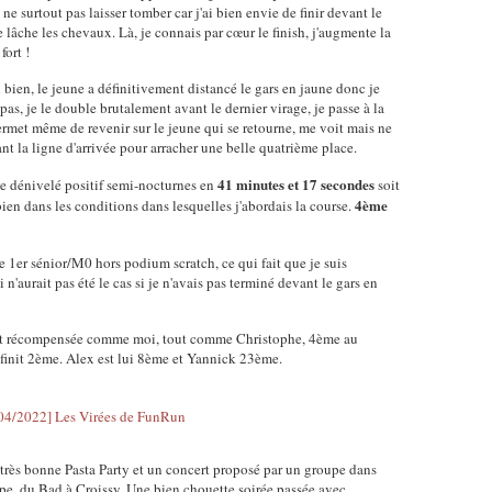
ne surtout pas laisser tomber car j'ai bien envie de finir devant le
e lâche les chevaux. Là, je connais par cœur le finish, j'augmente la
fort !
bien, le jeune a définitivement distancé le gars en jaune donc je
 pas, je le double brutalement avant le dernier virage, je passe à la
permet même de revenir sur le jeune qui se retourne, me voit mais ne
nt la ligne d'arrivée pour arracher une belle quatrième place.
41 minutes et 17 secondes
e dénivelé positif semi-nocturnes en
soit
4ème
en dans les conditions dans lesquelles j'abordais la course.
e 1er sénior/M0 hors podium scratch, ce qui fait que je suis
n'aurait pas été le cas si je n'avais pas terminé devant le gars en
est récompensée comme moi, tout comme Christophe, 4ème au
 finit 2ème. Alex est lui 8ème et Yannick 23ème.
 très bonne Pasta Party et un concert proposé par un groupe dans
ppe, du Bad à Croissy. Une bien chouette soirée passée avec