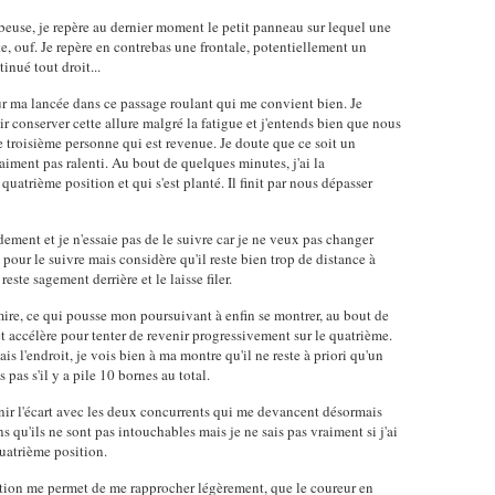
use, je repère au dernier moment le petit panneau sur lequel une
te, ouf. Je repère en contrebas une frontale, potentiellement un
inué tout droit...
sur ma lancée dans ce passage roulant qui me convient bien. Je
 conserver cette allure malgré la fatigue et j'entends bien que nous
 troisième personne qui est revenue. Je doute que ce soit un
vraiment pas ralenti. Au bout de quelques minutes, j'ai la
 quatrième position et qui s'est planté. Il finit par nous dépasser
dement et je n'essaie pas de le suivre car je ne veux pas changer
pour le suivre mais considère qu'il reste bien trop de distance à
este sagement derrière et le laisse filer.
ire, ce qui pousse mon poursuivant à enfin se montrer, au bout de
et accélère pour tenter de revenir progressivement sur le quatrième.
is l'endroit, je vois bien à ma montre qu'il ne reste à priori qu'un
 pas s'il y a pile 10 bornes au total.
nir l'écart avec les deux concurrents qui me devancent désormais
 qu'ils ne sont pas intouchables mais je ne sais pas vraiment si j'ai
uatrième position.
tion me permet de me rapprocher légèrement, que le coureur en