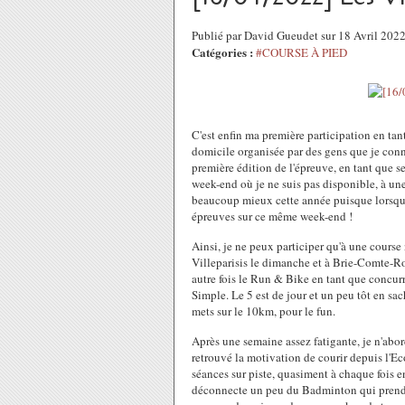
Publié par David Gueudet sur 18 Avril 202
Catégories :
#COURSE À PIED
C'est enfin ma première participation en t
domicile organisée par des gens que je connai
première édition de l'épreuve, en tant que s
week-end où je ne suis pas disponible, à une
beaucoup mieux cette année puisque lorsque je
épreuves sur ce même week-end !
Ainsi, je ne peux participer qu'à une course
Villeparisis le dimanche et à Brie-Comte-Ro
autre fois le Run & Bike en tant que concurre
Simple. Le 5 est de jour et un peu tôt en sa
mets sur le 10km, pour le fun.
Après une semaine assez fatigante, je n'abord
retrouvé la motivation de courir depuis l'Eco
séances sur piste, quasiment à chaque fois 
déconnecte un peu du Badminton qui prend 