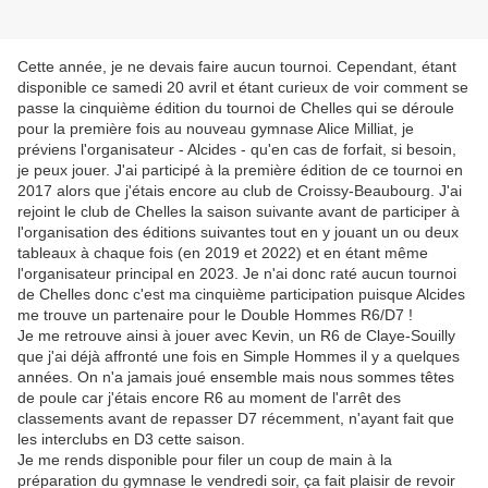
Cette année, je ne devais faire aucun tournoi. Cependant, étant
disponible ce samedi 20 avril et étant curieux de voir comment se
passe la cinquième édition du tournoi de Chelles qui se déroule
pour la première fois au nouveau gymnase Alice Milliat, je
préviens l'organisateur - Alcides - qu'en cas de forfait, si besoin,
je peux jouer. J'ai participé à la première édition de ce tournoi en
2017 alors que j'étais encore au club de Croissy-Beaubourg. J'ai
rejoint le club de Chelles la saison suivante avant de participer à
l'organisation des éditions suivantes tout en y jouant un ou deux
tableaux à chaque fois (en 2019 et 2022) et en étant même
l'organisateur principal en 2023. Je n'ai donc raté aucun tournoi
de Chelles donc c'est ma cinquième participation puisque Alcides
me trouve un partenaire pour le Double Hommes R6/D7 !
Je me retrouve ainsi à jouer avec Kevin, un R6 de Claye-Souilly
que j'ai déjà affronté une fois en Simple Hommes il y a quelques
années. On n'a jamais joué ensemble mais nous sommes têtes
de poule car j'étais encore R6 au moment de l'arrêt des
classements avant de repasser D7 récemment, n'ayant fait que
les interclubs en D3 cette saison.
Je me rends disponible pour filer un coup de main à la
préparation du gymnase le vendredi soir, ça fait plaisir de revoir