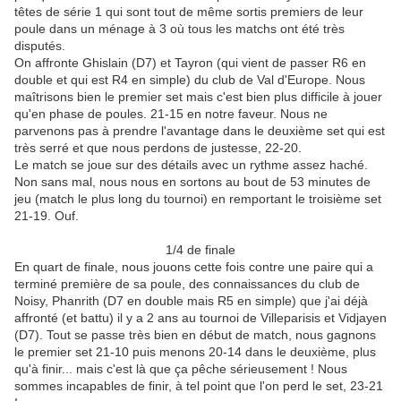
têtes de série 1 qui sont tout de même sortis premiers de leur
poule dans un ménage à 3 où tous les matchs ont été très
disputés.
On affronte Ghislain (D7) et Tayron (qui vient de passer R6 en
double et qui est R4 en simple) du club de Val d'Europe. Nous
maîtrisons bien le premier set mais c'est bien plus difficile à jouer
qu'en phase de poules. 21-15 en notre faveur. Nous ne
parvenons pas à prendre l'avantage dans le deuxième set qui est
très serré et que nous perdons de justesse, 22-20.
Le match se joue sur des détails avec un rythme assez haché.
Non sans mal, nous nous en sortons au bout de 53 minutes de
jeu (match le plus long du tournoi) en remportant le troisième set
21-19. Ouf.
1/4 de finale
En quart de finale, nous jouons cette fois contre une paire qui a
terminé première de sa poule, des connaissances du club de
Noisy, Phanrith (D7 en double mais R5 en simple) que j'ai déjà
affronté (et battu) il y a 2 ans au tournoi de Villeparisis et Vidjayen
(D7). Tout se passe très bien en début de match, nous gagnons
le premier set 21-10 puis menons 20-14 dans le deuxième, plus
qu'à finir... mais c'est là que ça pêche sérieusement ! Nous
sommes incapables de finir, à tel point que l'on perd le set, 23-21