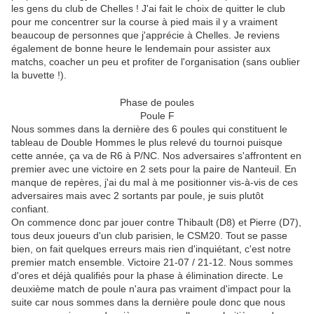
les gens du club de Chelles ! J'ai fait le choix de quitter le club
pour me concentrer sur la course à pied mais il y a vraiment
beaucoup de personnes que j'apprécie à Chelles. Je reviens
également de bonne heure le lendemain pour assister aux
matchs, coacher un peu et profiter de l'organisation (sans oublier
la buvette !).
Phase de poules
Poule F
Nous sommes dans la dernière des 6 poules qui constituent le
tableau de Double Hommes le plus relevé du tournoi puisque
cette année, ça va de R6 à P/NC. Nos adversaires s'affrontent en
premier avec une victoire en 2 sets pour la paire de Nanteuil. En
manque de repères, j'ai du mal à me positionner vis-à-vis de ces
adversaires mais avec 2 sortants par poule, je suis plutôt
confiant.
On commence donc par jouer contre Thibault (D8) et Pierre (D7),
tous deux joueurs d'un club parisien, le CSM20. Tout se passe
bien, on fait quelques erreurs mais rien d'inquiétant, c'est notre
premier match ensemble. Victoire 21-07 / 21-12. Nous sommes
d'ores et déjà qualifiés pour la phase à élimination directe. Le
deuxième match de poule n'aura pas vraiment d'impact pour la
suite car nous sommes dans la dernière poule donc que nous