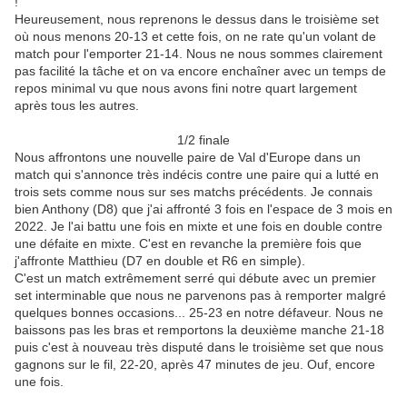
!
Heureusement, nous reprenons le dessus dans le troisième set
où nous menons 20-13 et cette fois, on ne rate qu'un volant de
match pour l'emporter 21-14. Nous ne nous sommes clairement
pas facilité la tâche et on va encore enchaîner avec un temps de
repos minimal vu que nous avons fini notre quart largement
après tous les autres.
1/2 finale
Nous affrontons une nouvelle paire de Val d'Europe dans un
match qui s'annonce très indécis contre une paire qui a lutté en
trois sets comme nous sur ses matchs précédents. Je connais
bien Anthony (D8) que j'ai affronté 3 fois en l'espace de 3 mois en
2022. Je l'ai battu une fois en mixte et une fois en double contre
une défaite en mixte. C'est en revanche la première fois que
j'affronte Matthieu (D7 en double et R6 en simple).
C'est un match extrêmement serré qui débute avec un premier
set interminable que nous ne parvenons pas à remporter malgré
quelques bonnes occasions... 25-23 en notre défaveur. Nous ne
baissons pas les bras et remportons la deuxième manche 21-18
puis c'est à nouveau très disputé dans le troisième set que nous
gagnons sur le fil, 22-20, après 47 minutes de jeu. Ouf, encore
une fois.