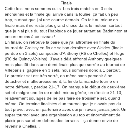
Finale
Cette fois, nous sommes cuits. Les trois matchs en 3 sets
enchaînés et la finale qui arrive dans la foulée, ça fait un peu
trop, surtout que j'ai une course demain. On fait au mieux en
finale mais il ne reste plus grand chose dans le moteur, surtout
que je n'ai plus du tout l'habitude de jouer autant au Badminton et
encore moins à ce niveau !
En finale, on retrouve la paire que j'ai affrontée en finale du
tournoi de Croissy en fin de saison dernière avec Alcides (finale
perdue en 3 sets) composée d'Anthony (R6 de Chelles) et Hugo
(R6 de Quincy-Voisins). J'avais déjà affronté Anthony quelques
mois plus tôt dans une demi-finale plus que serrée au tournoi de
Villeparisis, gagnée en 3 sets, nous sommes donc à 1 partout.
Le premier set est très serré, on mène sans parvenir à se
détacher et malheureusement, la fin de la manche tourne en
notre défaveur, perdue 21-17. On manque le début de deuxième
set et malgré une fin de match mieux gérée, on s'incline 21-13,
relativement soulagés de ne pas faire de troisième set, quand
même. On termine finalistes d'un tournoi que je n'avais pas du
tout prévu, avec un partenaire avec qui je n'avais jamais joué. Un
super tournoi avec une organisation au top et énormément de
plaisir pris sur et en dehors des terrains... ça donne envie de
revenir à Chelles...