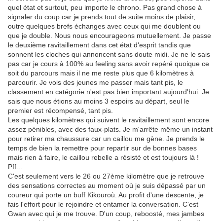
quel état et surtout, peu importe le chrono. Pas grand chose à
signaler du coup car je prends tout de suite moins de plaisir,
outre quelques brefs échanges avec ceux qui me doublent ou
que je double. Nous nous encourageons mutuellement. Je passe
le deuxième ravitaillement dans cet état d'esprit tandis que
sonnent les cloches qui annoncent sans doute midi. Je ne le sais
pas car je cours à 100% au feeling sans avoir repéré quoique ce
soit du parcours mais il ne me reste plus que 6 kilomètres à
parcourir. Je vois des jeunes me passer mais tant pis, le
classement en catégorie n'est pas bien important aujourd'hui. Je
sais que nous étions au moins 3 espoirs au départ, seul le
premier est récompensé, tant pis.
Les quelques kilomètres qui suivent le ravitaillement sont encore
assez pénibles, avec des faux-plats. Je m'arrête même un instant
pour retirer ma chaussure car un caillou me gène. Je prends le
temps de bien la remettre pour repartir sur de bonnes bases
mais rien à faire, le caillou rebelle a résisté et est toujours là !
Pff...
C'est seulement vers le 26 ou 27ème kilomètre que je retrouve
des sensations correctes au moment où je suis dépassé par un
coureur qui porte un buff Kikouroù. Au profit d'une descente, je
fais l'effort pour le rejoindre et entamer la conversation. C'est
Gwan avec qui je me trouve. D'un coup, reboosté, mes jambes