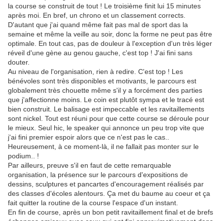
la course se construit de tout ! Le troisième finit lui 15 minutes
après moi. En bref, un chrono et un classement corrects.
D'autant que j'ai quand même fait pas mal de sport das la
semaine et même la veille au soir, donc la forme ne peut pas être
optimale. En tout cas, pas de douleur à l'exception d'un très léger
réveil d'une gène au genou gauche, c'est top ! J'ai fini sans
douter.
Au niveau de l'organisation, rien à redire. C'est top ! Les
bénévoles sont très disponibles et motivants, le parcours est
globalement très chouette même s'il y a forcément des parties
que j'affectionne moins. Le coin est plutôt sympa et le tracé est
bien construit. Le balisage est impeccable et les ravitaillements
sont nickel. Tout est réuni pour que cette course se déroule pour
le mieux. Seul hic, le speaker qui annonce un peu trop vite que
j'ai fini premier espoir alors que ce n'est pas le cas..
Heureusement, à ce moment-là, il ne fallait pas monter sur le
podium.. !
Par ailleurs, preuve s'il en faut de cette remarquable
organisation, la présence sur le parcours d'expositions de
dessins, sculptures et pancartes d'encouragement réalisés par
des classes d'écoles alentours. Ça met du baume au coeur et ça
fait quitter la routine de la course l'espace d'un instant.
En fin de course, après un bon petit ravitaillement final et de brefs