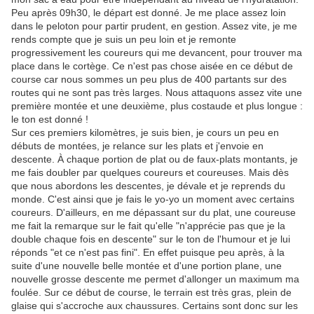
Peu après 09h30, le départ est donné. Je me place assez loin
dans le peloton pour partir prudent, en gestion. Assez vite, je me
rends compte que je suis un peu loin et je remonte
progressivement les coureurs qui me devancent, pour trouver ma
place dans le cortège. Ce n'est pas chose aisée en ce début de
course car nous sommes un peu plus de 400 partants sur des
routes qui ne sont pas très larges. Nous attaquons assez vite une
première montée et une deuxième, plus costaude et plus longue :
le ton est donné !
Sur ces premiers kilomètres, je suis bien, je cours un peu en
débuts de montées, je relance sur les plats et j'envoie en
descente. À chaque portion de plat ou de faux-plats montants, je
me fais doubler par quelques coureurs et coureuses. Mais dès
que nous abordons les descentes, je dévale et je reprends du
monde. C'est ainsi que je fais le yo-yo un moment avec certains
coureurs. D'ailleurs, en me dépassant sur du plat, une coureuse
me fait la remarque sur le fait qu'elle "n'apprécie pas que je la
double chaque fois en descente" sur le ton de l'humour et je lui
réponds "et ce n'est pas fini". En effet puisque peu après, à la
suite d'une nouvelle belle montée et d'une portion plane, une
nouvelle grosse descente me permet d'allonger un maximum ma
foulée. Sur ce début de course, le terrain est très gras, plein de
glaise qui s'accroche aux chaussures. Certains sont donc sur les