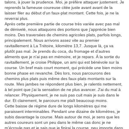
talons, à jouer la prudence. Moi, je préfère attaquer justement. Je
reprends la fameuse coureuse citée juste avant avant de la
laisser filer au début d'un faux-plat montant. Cette fois, je ne la
reverrai plus.
Après cette première partie de course très variée avec pas mal
de dénivelé, nous attaquons des portions que j'apprécie bien
moins. Des traversées de chemins agricoles plats, parfois longs,
principalement. Nous arrivons assez vite au premier
ravitaillement à La Trétoire, kilomètre 13,7. Jusque là, ça va
plutôt pas mal. Je prends du coca, du fromage et d'autres
aliments que je n'ai pas en mémoire, et je repars. À la sortie du
ravitaillement, je croise Philippe, un ami qui est bénévole sur la
course. Un bref mais court moment, qui précède une bien moins
bonne phase en revanche. Dès lors, nous parcourons des
chemins plus plats puis même des faux-plats montants sur la
route. Mes jambes ne répondent plus bien, je ralentis nettement,
à tel point que j'ai la sensation de ne plus avancer. J'ai du mal à
relancer. Physiquement, je ne suis pas cuit mais je suis dans le
dur. Et clairement, le parcours me plaît beaucoup moins.
Cette baisse de régime dure de longs kilomètres qui me
paraissent interminables. Pendant une dizaine de kilomètres, je
subis davantage la course. Mais autour de moi, je sens que les
autres coureurs sont un peu dans le même cas donc je ne
m'écroule pas et je sais que je finirai la course, peu importe dans