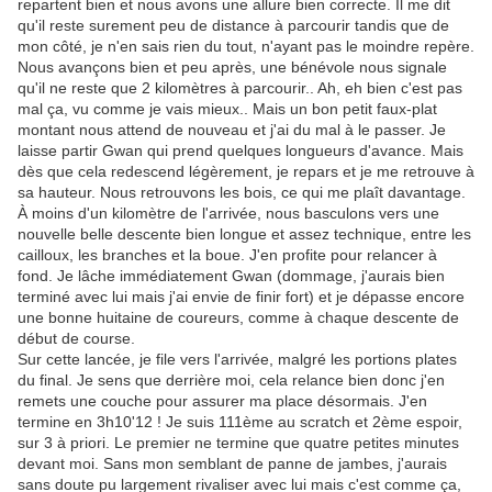
repartent bien et nous avons une allure bien correcte. Il me dit
qu'il reste surement peu de distance à parcourir tandis que de
mon côté, je n'en sais rien du tout, n'ayant pas le moindre repère.
Nous avançons bien et peu après, une bénévole nous signale
qu'il ne reste que 2 kilomètres à parcourir.. Ah, eh bien c'est pas
mal ça, vu comme je vais mieux.. Mais un bon petit faux-plat
montant nous attend de nouveau et j'ai du mal à le passer. Je
laisse partir Gwan qui prend quelques longueurs d'avance. Mais
dès que cela redescend légèrement, je repars et je me retrouve à
sa hauteur. Nous retrouvons les bois, ce qui me plaît davantage.
À moins d'un kilomètre de l'arrivée, nous basculons vers une
nouvelle belle descente bien longue et assez technique, entre les
cailloux, les branches et la boue. J'en profite pour relancer à
fond. Je lâche immédiatement Gwan (dommage, j'aurais bien
terminé avec lui mais j'ai envie de finir fort) et je dépasse encore
une bonne huitaine de coureurs, comme à chaque descente de
début de course.
Sur cette lancée, je file vers l'arrivée, malgré les portions plates
du final. Je sens que derrière moi, cela relance bien donc j'en
remets une couche pour assurer ma place désormais. J'en
termine en 3h10'12 ! Je suis 111ème au scratch et 2ème espoir,
sur 3 à priori. Le premier ne termine que quatre petites minutes
devant moi. Sans mon semblant de panne de jambes, j'aurais
sans doute pu largement rivaliser avec lui mais c'est comme ça,