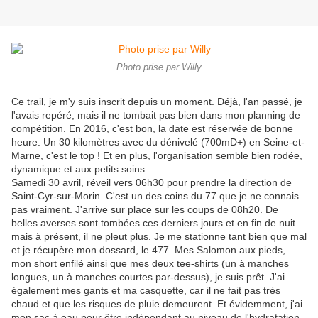
Photo prise par Willy
Ce trail, je m'y suis inscrit depuis un moment. Déjà, l'an passé, je
l'avais repéré, mais il ne tombait pas bien dans mon planning de
compétition. En 2016, c'est bon, la date est réservée de bonne
heure. Un 30 kilomètres avec du dénivelé (700mD+) en Seine-et-
Marne, c'est le top ! Et en plus, l'organisation semble bien rodée,
dynamique et aux petits soins.
Samedi 30 avril, réveil vers 06h30 pour prendre la direction de
Saint-Cyr-sur-Morin. C'est un des coins du 77 que je ne connais
pas vraiment. J'arrive sur place sur les coups de 08h20. De
belles averses sont tombées ces derniers jours et en fin de nuit
mais à présent, il ne pleut plus. Je me stationne tant bien que mal
et je récupère mon dossard, le 477. Mes Salomon aux pieds,
mon short enfilé ainsi que mes deux tee-shirts (un à manches
longues, un à manches courtes par-dessus), je suis prêt. J'ai
également mes gants et ma casquette, car il ne fait pas très
chaud et que les risques de pluie demeurent. Et évidemment, j'ai
mon sac à eau pour être indépendant au niveau de l'hydratation.