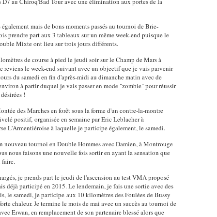
D7 au Chiroq'Bad Tour avec une élimination aux portes de la
s également mais de bons moments passés au tournoi de Brie-
ois prendre part aux 3 tableaux sur un même week-end puisque le
le Mixte ont lieu sur trois jours différents.
ilomètres de course à pied le jeudi soir sur le Champ de Mars à
je reviens le week-end suivant avec un objectif que je vais parvenir
 tours du samedi en fin d'après-midi au dimanche matin avec de
nviron à partir duquel je vais passer en mode "zombie" pour réussir
désirées !
ontée des Marches en forêt sous la forme d'un contre-la-montre
velé positif, organisée en semaine par Eric Leblacher à
se L'Armentiéroise à laquelle je participe également, le samedi.
 un nouveau tournoi en Double Hommes avec Damien, à Montrouge
ous nous faisons une nouvelle fois sortir en ayant la sensation que
faire.
argés, je prends part le jeudi de l'ascension au test VMA proposé
ais déjà participé en 2015. Le lendemain, je fais une sortie avec des
is, le samedi, je participe aux 10 kilomètres des Foulées de Bussy
 forte chaleur. Je termine le mois de mai avec un succès au tournoi de
c Erwan, en remplacement de son partenaire blessé alors que