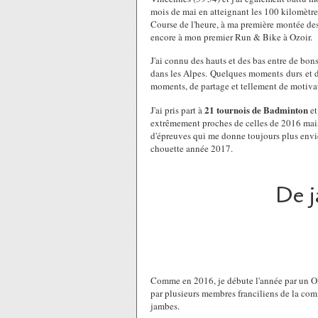
mois de mai en atteignant les 100 kilomètres
Course de l'heure, à ma première montée des
encore à mon premier Run & Bike à Ozoir.
J'ai connu des hauts et des bas entre de bon
dans les Alpes. Quelques moments durs et d'
moments, de partage et tellement de motivat
21 tournois de Badminton
J'ai pris part à
et
extrêmement proches de celles de 2016 mais p
d'épreuves qui me donne toujours plus envie
chouette année 2017.
De j
Comme en 2016, je débute l'année par un OF
par plusieurs membres franciliens de la c
jambes.