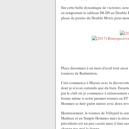
Sur cette belle dynamique de victoires, no
en remportant le tableau D8-D9 en Double 
phase de poules du Double Mixte pour mon 
Place désormais à un mois d'avril tout aussi
tournois de Badminton.
Cela commence à Maisse avec la découverte 
dont je n'avais entendu que du bien. Ensuite
par le club où je commence à sérieusement en
bonne même si notre premier tournoi en D7 e
Hommes se finit guère mieux avec deux rev
Heureusement, le tournoi de Villejuif la 
Mathieu et en Simple Hommes mais la réussi
précédents est un peu cassée mais il faut au
change pas mal la donne.