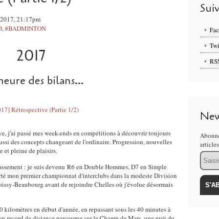
Sui
e 2017, 21:17pm
D
,
#BADMINTON
Fa
Twi
2017
RS
heure des bilans...
New
e, j'ai passé mes week-ends en compétitions à découvrir toujours
Abonne
aussi des concepts changeant de l'ordinaire. Progression, nouvelles
article
 et pleine de plaisirs.
Email
lassement : je suis devenu R6 en Double Hommes, D7 en Simple
té mon premier championnat d'interclubs dans la modeste Division
oissy-Beaubourg avant de rejoindre Chelles où j'évolue désormais
10 kilomètres en début d'année, en repassant sous les 40 minutes à
mon record de distance parcourue sur le Champ de Mars, une nuit du