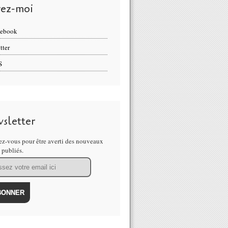
vez-moi
cebook
tter
S
sletter
z-vous pour être averti des nouveaux
s publiés.