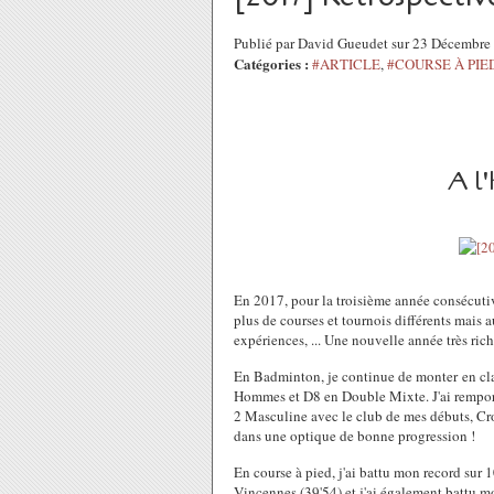
Publié par David Gueudet sur 23 Décembr
Catégories :
#ARTICLE
,
#COURSE À PIE
A l'
En 2017, pour la troisième année consécutiv
plus de courses et tournois différents mais 
expériences, ... Une nouvelle année très riche
En Badminton, je continue de monter en c
Hommes et D8 en Double Mixte. J'ai rempor
2 Masculine avec le club de mes débuts, Cr
dans une optique de bonne progression !
En course à pied, j'ai battu mon record sur 
Vincennes (39'54) et j'ai également battu 