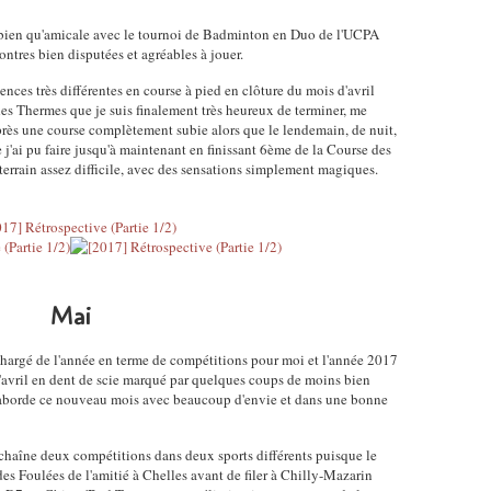
bien qu'amicale avec le tournoi de Badminton en Duo de l'UCPA
ntres bien disputées et agréables à jouer.
ences très différentes en course à pied en clôture du mois d'avril
es Thermes que je suis finalement très heureux de terminer, me
après une course complètement subie alors que le lendemain, de nuit,
e j'ai pu faire jusqu'à maintenant en finissant 6ème de la Course des
terrain assez difficile, avec des sensations simplement magiques.
Mai
chargé de l'année en terme de compétitions pour moi et l'année 2017
d'avril en dent de scie marqué par quelques coups de moins bien
'aborde ce nouveau mois avec beaucoup d'envie et dans une bonne
chaîne deux compétitions dans deux sports différents puisque le
des Foulées de l'amitié à Chelles avant de filer à Chilly-Mazarin