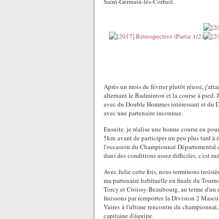
Saint-Germain-lès-Corbeil.
Après un mois de février plutôt réussi, j'at
alternant le Badminton et la course à pied.
avec du Double Hommes intéressant et du Do
avec une partenaire inconnue.
Ensuite, je réalise une bonne course en pou
5km avant de participer un peu plus tard à 
l'occasion du Championnat Départemental de
dans des conditions assez difficiles, c'est ru
Avec Julie cette fois, nous terminons trois
ma partenaire habituelle en finale du Tourn
Torcy et Croissy-Beaubourg, au terme d'un 
finissons par remporter la Division 2 Mascu
Vaires à l'ultime rencontre du championnat,
capitaine d'équipe.