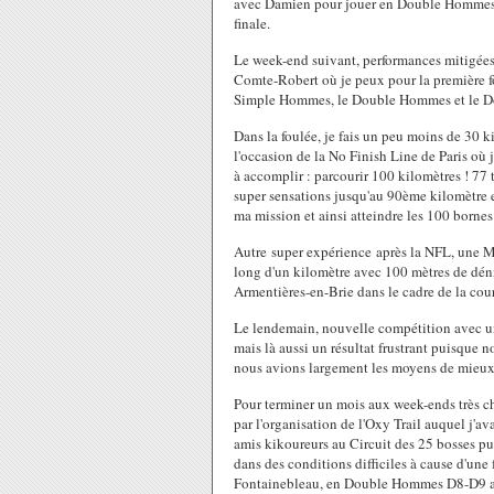
avec Damien pour jouer en Double Hommes 
finale.
Le week-end suivant, performances mitigée
Comte-Robert où je peux pour la première f
Simple Hommes, le Double Hommes et le Doub
Dans la foulée, je fais un peu moins de 30 k
l'occasion de la No Finish Line de Paris où 
à accomplir : parcourir 100 kilomètres ! 77
super sensations jusqu'au 90ème kilomètre e
ma mission et ainsi atteindre les 100 bornes 
Autre super expérience après la NFL, une M
long d'un kilomètre avec 100 mètres de déni
Armentières-en-Brie dans le cadre de la cour
Le lendemain, nouvelle compétition avec
mais là aussi un résultat frustrant puisque n
nous avions largement les moyens de mieux 
Pour terminer un mois aux week-ends très ch
par l'organisation de l'Oxy Trail auquel j'av
amis kikoureurs au Circuit des 25 bosses pu
dans des conditions difficiles à cause d'une
Fontainebleau, en Double Hommes D8-D9 ave