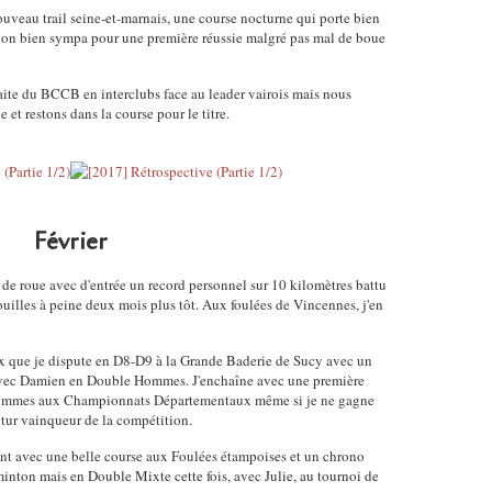
ouveau trail seine-et-marnais, une course nocturne qui porte bien
tion bien sympa pour une première réussie malgré pas mal de boue
faite du BCCB en interclubs face au leader vairois mais nous
 et restons dans la course pour le titre.
Février
 de roue avec d'entrée un record personnel sur 10 kilomètres battu
ouilles à peine deux mois plus tôt. Aux foulées de Vincennes, j'en
ux que je dispute en D8-D9 à la Grande Baderie de Sucy avec un
avec Damien en Double Hommes. J'enchaîne avec une première
Hommes aux Championnats Départementaux même si je ne gagne
utur vainqueur de la compétition.
ent avec une belle course aux Foulées étampoises et un chrono
nton mais en Double Mixte cette fois, avec Julie, au tournoi de