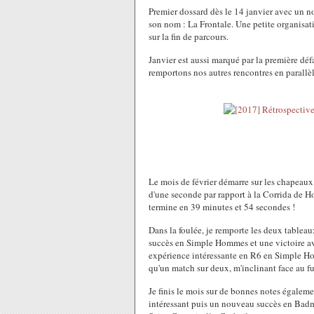
Premier dossard dès le 14 janvier avec un n
son nom : La Frontale. Une petite organisa
sur la fin de parcours.
Janvier est aussi marqué par la première dé
remportons nos autres rencontres en parallèle
Le mois de février démarre sur les chapeaux
d'une seconde par rapport à la Corrida de H
termine en 39 minutes et 54 secondes !
Dans la foulée, je remporte les deux tablea
succès en Simple Hommes et une victoire 
expérience intéressante en R6 en Simple 
qu'un match sur deux, m'inclinant face au f
Je finis le mois sur de bonnes notes égalem
intéressant puis un nouveau succès en Badmi