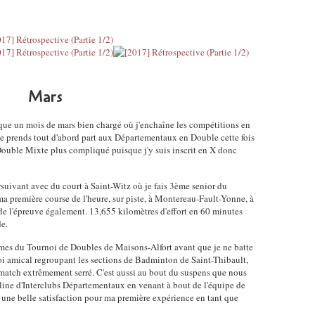
Mars
taque un mois de mars bien chargé où j'enchaîne les compétitions en
 Je prends tout d'abord part aux Départementaux en Double cette fois
uble Mixte plus compliqué puisque j'y suis inscrit en X donc
rsuivant avec du court à Saint-Witz où je fais 3ème senior du
ma première course de l'heure, sur piste, à Montereau-Fault-Yonne, à
 l'épreuve également. 13,655 kilomètres d'effort en 60 minutes
de.
ièmes du Tournoi de Doubles de Maisons-Alfort avant que je ne batte
oi amical regroupant les sections de Badminton de Saint-Thibault,
match extrêmement serré. C'est aussi au bout du suspens que nous
line d'Interclubs Départementaux en venant à bout de l'équipe de
 une belle satisfaction pour ma première expérience en tant que