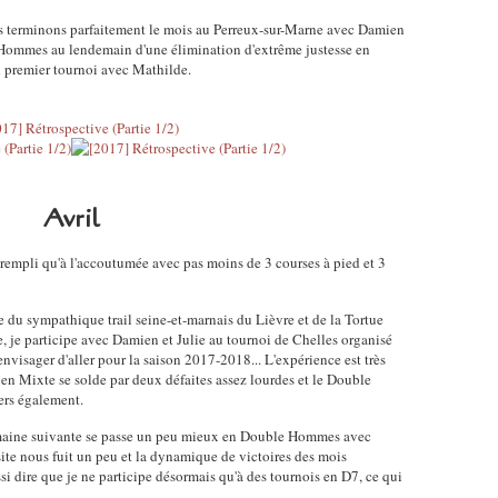
us terminons parfaitement le mois au Perreux-sur-Marne avec Damien
Hommes au lendemain d'une élimination d'extrême justesse en
premier tournoi avec Mathilde.
Avril
 rempli qu'à l'accoutumée avec pas moins de 3 courses à pied et 3
du sympathique trail seine-et-marnais du Lièvre et de la Tortue
, je participe avec Damien et Julie au tournoi de Chelles organisé
visager d'aller pour la saison 2017-2018... L'expérience est très
n Mixte se solde par deux défaites assez lourdes et le Double
ers également.
semaine suivante se passe un peu mieux en Double Hommes avec
te nous fuit un peu et la dynamique de victoires des mois
ssi dire que je ne participe désormais qu'à des tournois en D7, ce qui