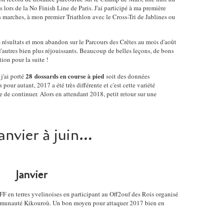
 lors de la No Finish Line de Paris. J'ai participé à ma première
 marches, à mon premier Triathlon avec le Cross-Tri de Jablines ou
s résultats et mon abandon sur le Parcours des Crêtes au mois d'août
autres bien plus réjouissants. Beaucoup de belles leçons, de bons
ion pour la suite !
28 dossards en course à pied
 j'ai porté
soit des données
our autant, 2017 a été très différente et c'est cette variété
 de continuer. Alors en attendant 2018, petit retour sur une
anvier à juin...
Janvier
F en terres yvelinoises en participant au Off2ouf des Rois organisé
ommunauté Kikouroù. Un bon moyen pour attaquer 2017 bien en