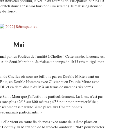
n nouveau podium, la veille du tournoi de Villeparisis, sur les 10
ratch donc 1er senior hors podium scratch). Je réalise également
g de Torcy.
Mai
i par les Foulées de l'amitié à Chelles ! Cette année, la course est
x de Semi-Marathon. Je réalise un temps de 1h33 très mitigé, mon
noi de Chelles où nous ne brillons pas en Double Mixte avant un
-Bois, en Double Hommes avec Olivier et en Double Mixte avec
u DH et en demi-finale du MX au terme de matches très serrés.
de Saint-Maur que j'affectionne particulièrement. La forme n'est pas
 sans plus : 2'08 sur 800 mètres ; 4'58 pour mon premier Mile ;
ême récompensé par une 3ème place aux Championnats
et-marnais participants...).
, elle vient en toute fin de mois avec notre deuxième place en
ec Geoffrey au Marathon de Marne-et-Gondoire ! 2h42 pour boucler