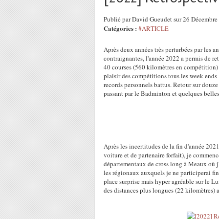
Publié par David Gueudet sur 26 Décembre
Catégories :
#ARTICLE
Après deux années très perturbées par les an
contraignantes, l'année 2022 a permis de r
40 courses (560 kilomètres en compétition) 
plaisir des compétitions tous les week-ends 
records personnels battus. Retour sur douze
passant par le Badminton et quelques belle
Après les incertitudes de la fin d'année 20
voiture et de partenaire forfait), je commenc
départementaux de cross long à Meaux où j'a
les régionaux auxquels je ne participerai 
place surprise mais hyper agréable sur le Lu
des distances plus longues (22 kilomètres) a