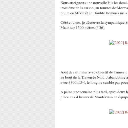
Nous atteignons une nouvelle fois les demi
troisième de la saison, au tournoi de Morma
poule en Mixte et en Double Hommes mais c'e
Côté courses, je découvre la sympathique Sa
Maur, sur 1500 mètres (4'36).
Août devait rimer avec objectif de l'année p
au bout de la Traversée Nord. J'abandonne ap
avec 3300mD+), le long ne semble pas pour
A peine une semaine plus tard, après deux 
place aux 4 heures de Montévrain en équipe