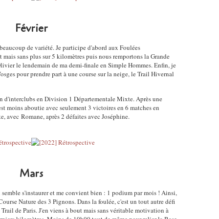
Février
 beaucoup de variété. Je participe d'abord aux Foulées
t mais sans plus sur 5 kilomètres puis nous remportons la Grande
vier le lendemain de ma demi-finale en Simple Hommes. Enfin, je
osges pour prendre part à une course sur la neige, le Trail Hivernal
on d'interclubs en Division 1 Départementale Mixte. Après une
in est moins aboutie avec seulement 3 victoires en 6 matches en
e, avec Romane, après 2 défaites avec Joséphine.
Mars
 semble s'instaurer et me convient bien : 1 podium par mois ! Ainsi,
ourse Nature des 3 Pignons. Dans la foulée, c'est un tout autre défi
Trail de Paris. J'en viens à bout mais sans véritable motivation à