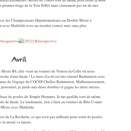
rniers kilomètres. Moins de 10h00 tout de même pour relier la Base
e premier étage de la Tour Eiffel mais clairement pas un de mes
 avec les Championnats Départementaux en Double Mixte à
n avec Mathilde avec un résultat correct mais sans plus.
Avril
 Mixte R6, elle vient au tournoi de Vernou-la-Celle où nous
proche d'une finale ! Le mois d'avril est très orienté Badminton avec
itaine de l'équipe du COCEP Chelles Badminton. Malheureusement,
re personnel, je perds mes deux doubles et gagne les deux mixtes.
n phase de poules du Simple Hommes. Je me qualifie tout de même
arts de finale. Le lendemain, rien à faire au tournoi de Brie-Comte-
e Mixte avec Mathilde.
oi de La Rochette, ce qui n'est pas suffisant pour sortir de poules
 le moral va mieux.