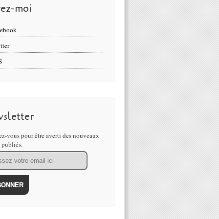
vez-moi
cebook
tter
S
sletter
z-vous pour être averti des nouveaux
s publiés.