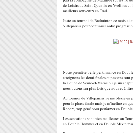
part la compagnie de Mathilde sur les 10 de
de Loisirs de Saint-Quentin-en-Yvelines et l
meilleurs souvenirs en Trail.
Juste un tournoi de Badminton ce mois-ci
Villeparisis pour continuer notre progressio
Notre première belle performance en Double
atteignons les demi-finales et passons tout 
la Coupe de Seine-et-Marne où je suis cap
nous butons sur plus forts que nous et à tit
Au tournoi de Villeparisis, je me blesse e
pour la phase finale mais je m'incline en qu
Robert, trop gêné pour performer en Doubl
Les sensations sont bien meilleures au Tourn
en Double Hommes et en Double Mixte mais