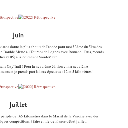
Juin
st sans doute le plus abouti de l'année pour moi ! 3ème du 5km des
re en Double Mixte au Tournoi de Lognes avec Romane ! Puis, records
tres (2'05) aux Soirées de Saint-Maur !
 sans Oxy'Trail ! Pour la neuvième édition et ma neuvième
es ans et je prends part à deux épreuves : 12 et 5 kilomètres !
Juillet
 périple de 165 kilomètres dans le Massif de la Vanoise avec des
lques compétitions à faire en Ile-de-France début juillet.