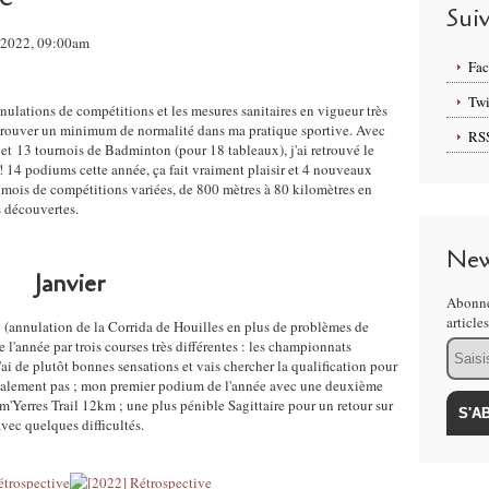
Sui
 2022, 09:00am
Fa
Twi
nulations de compétitions et les mesures sanitaires en vigueur très
etrouver un minimum de normalité dans ma pratique sportive. Avec
RS
et 13 tournois de Badminton (pour 18 tableaux), j'ai retrouvé le
! 14 podiums cette année, ça fait vraiment plaisir et 4 nouveaux
 mois de compétitions variées, de 800 mètres à 80 kilomètres en
s découvertes.
New
Janvier
Abonne
article
21 (annulation de la Corrida de Houilles en plus de problèmes de
e l'année par trois courses très différentes : les championnats
Email
i de plutôt bonnes sensations et vais chercher la qualification pour
finalement pas ; mon premier podium de l'année avec une deuxième
m'Yerres Trail 12km ; une plus pénible Sagittaire pour un retour sur
vec quelques difficultés.