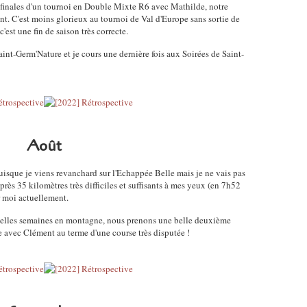
-finales d'un tournoi en Double Mixte R6 avec Mathilde, notre
nt. C'est moins glorieux au tournoi de Val d'Europe sans sortie de
st une fin de saison très correcte.
int-Germ'Nature et je cours une dernière fois aux Soirées de Saint-
Août
uisque je viens revanchard sur l'Echappée Belle mais je ne vais pas
rès 35 kilomètres très difficiles et suffisants à mes yeux (en 7h52
 moi actuellement.
belles semaines en montagne, nous prenons une belle deuxième
 avec Clément au terme d'une course très disputée !