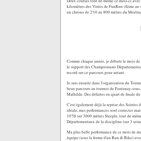
Deux courses tout de même ce mois-ci avec u
kilomètres des Virées de FunRun (4ème au sc
un chrono de 2'10 au 800 mètres du Meetin
Comme chaque année, je débute le mois de ma
le support des Championnats Départementau
record sur ce parcours pour autant.
Je suis ensuite dans l'organisation du Tour
beau parcours au tournoi de Fontenay-sous
Mathilde. Des défaites en quart de finale d
C'est également déjà la reprise des Soirées 
idéale, mes performances sont correctes mais
10'58 sur 3000 mètres Steeple, tout de m
Départementaux de la discipline (sur 3 seine-
Ma plus belle performance de ce mois de mai
équipe (sous la forme d'un Run & Bike) av