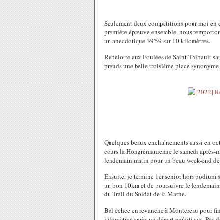
Seulement deux compétitions pour moi en c
première épreuve ensemble, nous remportons
un anecdotique 39'59 sur 10 kilomètres.
Rebelotte aux Foulées de Saint-Thibault sauf
prends une belle troisième place synonyme
Quelques beaux enchaînements aussi en octo
cours la Hongrémanienne le samedi après-mi
lendemain matin pour un beau week-end de 
Ensuite, je termine 1er senior hors podium 
un bon 10km et de poursuivre le lendemain à 
du Trail du Soldat de la Marne.
Bel échec en revanche à Montereau pour finir
kilomètres après un départ ambitieux. Pas de 