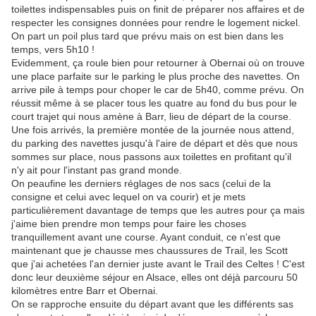
toilettes indispensables puis on finit de préparer nos affaires et de
respecter les consignes données pour rendre le logement nickel.
On part un poil plus tard que prévu mais on est bien dans les
temps, vers 5h10 !
Evidemment, ça roule bien pour retourner à Obernai où on trouve
une place parfaite sur le parking le plus proche des navettes. On
arrive pile à temps pour choper le car de 5h40, comme prévu. On
réussit même à se placer tous les quatre au fond du bus pour le
court trajet qui nous amène à Barr, lieu de départ de la course.
Une fois arrivés, la première montée de la journée nous attend,
du parking des navettes jusqu'à l'aire de départ et dès que nous
sommes sur place, nous passons aux toilettes en profitant qu'il
n'y ait pour l'instant pas grand monde.
On peaufine les derniers réglages de nos sacs (celui de la
consigne et celui avec lequel on va courir) et je mets
particulièrement davantage de temps que les autres pour ça mais
j'aime bien prendre mon temps pour faire les choses
tranquillement avant une course. Ayant conduit, ce n'est que
maintenant que je chausse mes chaussures de Trail, les Scott
que j'ai achetées l'an dernier juste avant le Trail des Celtes ! C'est
donc leur deuxième séjour en Alsace, elles ont déjà parcouru 50
kilomètres entre Barr et Obernai.
On se rapproche ensuite du départ avant que les différents sas