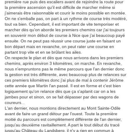
première rue puis des escaliers avant de rejoindre la route pour
la première ascension qu'il est difficile de marcher même si
j'aimerais être raisonnable et courir le moins possible en montée.
On ne s'emballe pas, on part à un rythme de course très modéré,
tout va bien. Cependant, il est important de vite temporiser et
marcher dès qu'on aborde les premiers chemins car j'ai toujours
en souvenir mon début de course à Nice que j'ai beaucoup payé
ensuite. On ne peut pas réussir une course juste en faisant un
bon départ mais en revanche, on peut rater une course en
partant trop vite et en se brûlant les ailes.
On respecte le plan et dès que nous arrivons dans les premiers
chemins, après environ 3 kilomètres, on marche. En revanche,
nous n'empruntons pas le même parcours que l'an dernier donc
la gestion est très différente, avec beaucoup plus de relances sur
ces premiers kilomètres donc j'ai plus de mal à contenir Jérôme
cette année que Martin l'an passé. Il est en forme et c'est bien
logiquement qu'on relance dès que ça s'aplanit car on a les
jambes pour et sinon, on se fait dépasser par des wagons de
coureurs...
L'an dernier, nous montions directement au Mont Sainte-Odile
avant de faire un grand détour par l'ouest. Toute la première
moitié du parcours est complètement différente de l'an dernier,
jusqu'au deuxième ravitaillement. A part le tout début du tracé
jusqu'au Château du Landsberg, il n'y a rien en commun à