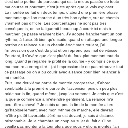
c'est cette portion du parcours qui est la mieux passée de toute
ma course et pourtant, c'est juste après que je vais exploser.
La montée se fait en deux temps, d'abord une première phase
montante que l'on marche à un très bon rythme, sur un chemin
vraiment pas difficile. Les pourcentages ne sont pas très
conséquents, on se fatiguerait beaucoup à courir ici mais à
marcher, ça passe vraiment bien. J'y adopte franchement un bon
rythme, à l'aise. Si bien qu'ensuite, quand on attaque une longue
portion de relance sur un chemin étroit mais roulant, j'ai
l'impression que c'est du plat et on reprend pas mal de vitesse.
Pourtant, il s'avère que c'est plutôt du faux-plat montant tout du
long. Quand je regarde le profil de la course - y compris ce que
ma montre a enregistré - j'ai l'impression de ne pas retrouver tout
ce passage où on a pu courir avec aisance pour bien relancer à
mi-montée.
Puis, une deuxième partie de montée progressive, d'abord
semblable à la première partie de l'ascension puis un peu plus
raide sur la fin, quand même, jusqu'au sommet. Je crois que c'est
là que je commence à m'éteindre gentiment. La relance m'a
peut-être achevé ? Je subis un peu la fin de la montée alors
qu'habituellement, avec mon rythme de marche, elle devrait
m'être plutôt favorable. Jérôme est devant, je suis à distance
raisonnable. Je le chambre un coup au sujet du fait qu'il ne
veuille pas monter à la tour alors que nous y étions montés l'an