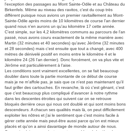
l'exception des passages au Mont Sainte-Odile et au Château du
Birkenfels. Même au niveau des ravitos, c'est du coup très
différent puisque nous avions un premier ravitaillement au Mont-
Sainte-Odile après moins de 10 kilomètres de course l'an dernier
quand nous n'en aurons un qu'au kilomètre 17 cette année.
C'est simple, sur les 4,2 kilomètres communs au parcours de l'an
passé, nous avons couru exactement de la même manière avec
Martin (32 minutes et 40 secondes) qu'avec Jérôme (32 minutes
et 28 secondes) mais c'est ensuite que tout a changé, avec 400
mètres de dénivelé positif en moins entre le kilomètre 4 et le
kilomètre 24 (26 l'an dernier). Donc forcément, on va plus vite et
Jérôme est particulièrement à l'aise.
Les conditions sont vraiment excellentes, on se fait beaucoup
doubler dans toute la partie montante de ce début de course
mais je ne m'affole pas, je sais que ce n'est pas maintenant qu'il
faut griller des cartouches. En revanche, là où c'est gênant, c'est
que c'est beaucoup plus compliqué d'avancer à notre rythme
dans les descentes étroites qui suivent car on se retrouve
bloqués derrière ceux qui nous ont doublé et qui sont moins bons
descendeurs. A chacun ses qualités mais là, on peut difficilement
exploiter les nôtres et j'ai le sentiment que c'est moins facile à
gérer cette année mais peut-être aussi parce qu'on est mieux
placés et qu'on a ainsi davantage de monde autour de nous.