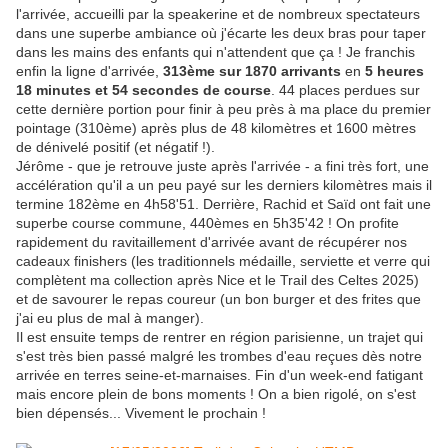
l'arrivée, accueilli par la speakerine et de nombreux spectateurs
dans une superbe ambiance où j'écarte les deux bras pour taper
dans les mains des enfants qui n'attendent que ça ! Je franchis
enfin la ligne d'arrivée,
313ème sur 1870 arrivants
en
5 heures
18 minutes et 54 secondes de course
. 44 places perdues sur
cette dernière portion pour finir à peu près à ma place du premier
pointage (310ème) après plus de 48 kilomètres et 1600 mètres
de dénivelé positif (et négatif !).
Jérôme - que je retrouve juste après l'arrivée - a fini très fort, une
accélération qu'il a un peu payé sur les derniers kilomètres mais il
termine 182ème en 4h58'51. Derrière, Rachid et Saïd ont fait une
superbe course commune, 440èmes en 5h35'42 ! On profite
rapidement du ravitaillement d'arrivée avant de récupérer nos
cadeaux finishers (les traditionnels médaille, serviette et verre qui
complètent ma collection après Nice et le Trail des Celtes 2025)
et de savourer le repas coureur (un bon burger et des frites que
j'ai eu plus de mal à manger).
Il est ensuite temps de rentrer en région parisienne, un trajet qui
s'est très bien passé malgré les trombes d'eau reçues dès notre
arrivée en terres seine-et-marnaises. Fin d'un week-end fatigant
mais encore plein de bons moments ! On a bien rigolé, on s'est
bien dépensés... Vivement le prochain !