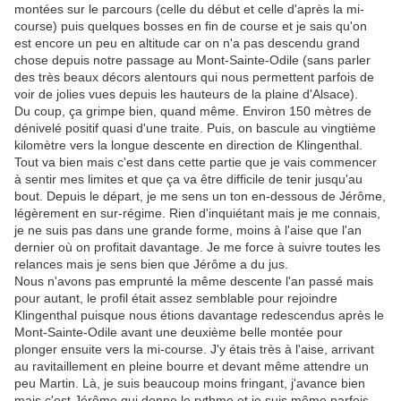
montées sur le parcours (celle du début et celle d'après la mi-
course) puis quelques bosses en fin de course et je sais qu'on
est encore un peu en altitude car on n'a pas descendu grand
chose depuis notre passage au Mont-Sainte-Odile (sans parler
des très beaux décors alentours qui nous permettent parfois de
voir de jolies vues depuis les hauteurs de la plaine d'Alsace).
Du coup, ça grimpe bien, quand même. Environ 150 mètres de
dénivelé positif quasi d'une traite. Puis, on bascule au vingtième
kilomètre vers la longue descente en direction de Klingenthal.
Tout va bien mais c'est dans cette partie que je vais commencer
à sentir mes limites et que ça va être difficile de tenir jusqu'au
bout. Depuis le départ, je me sens un ton en-dessous de Jérôme,
légèrement en sur-régime. Rien d'inquiétant mais je me connais,
je ne suis pas dans une grande forme, moins à l'aise que l'an
dernier où on profitait davantage. Je me force à suivre toutes les
relances mais je sens bien que Jérôme a du jus.
Nous n'avons pas emprunté la même descente l'an passé mais
pour autant, le profil était assez semblable pour rejoindre
Klingenthal puisque nous étions davantage redescendus après le
Mont-Sainte-Odile avant une deuxième belle montée pour
plonger ensuite vers la mi-course. J'y étais très à l'aise, arrivant
au ravitaillement en pleine bourre et devant même attendre un
peu Martin. Là, je suis beaucoup moins fringant, j'avance bien
mais c'est Jérôme qui donne le rythme et je suis même parfois