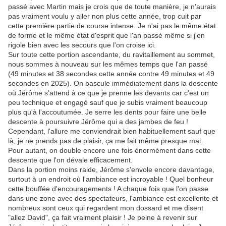
passé avec Martin mais je crois que de toute manière, je n'aurais
pas vraiment voulu y aller non plus cette année, trop cuit par
cette première partie de course intense. Je n'ai pas le même état
de forme et le même état d'esprit que l'an passé même si j'en
rigole bien avec les secours que l'on croise ici.
Sur toute cette portion ascendante, du ravitaillement au sommet,
nous sommes à nouveau sur les mêmes temps que l'an passé
(49 minutes et 38 secondes cette année contre 49 minutes et 49
secondes en 2025). On bascule immédiatement dans la descente
où Jérôme s'attend à ce que je prenne les devants car c'est un
peu technique et engagé sauf que je subis vraiment beaucoup
plus qu'à l'accoutumée. Je serre les dents pour faire une belle
descente à poursuivre Jérôme qui a des jambes de feu !
Cependant, l'allure me conviendrait bien habituellement sauf que
là, je ne prends pas de plaisir, ça me fait même presque mal.
Pour autant, on double encore une fois énormément dans cette
descente que l'on dévale efficacement.
Dans la portion moins raide, Jérôme s'envole encore davantage,
surtout à un endroit où l'ambiance est incroyable ! Quel bonheur
cette bouffée d'encouragements ! A chaque fois que l'on passe
dans une zone avec des spectateurs, l'ambiance est excellente et
nombreux sont ceux qui regardent mon dossard et me disent
"allez David", ça fait vraiment plaisir ! Je peine à revenir sur