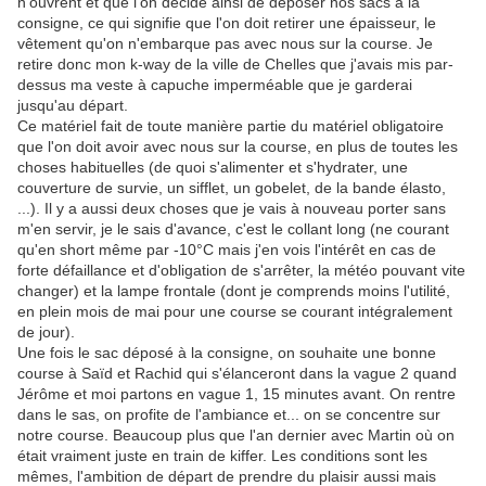
n'ouvrent et que l'on décide ainsi de déposer nos sacs à la
consigne, ce qui signifie que l'on doit retirer une épaisseur, le
vêtement qu'on n'embarque pas avec nous sur la course. Je
retire donc mon k-way de la ville de Chelles que j'avais mis par-
dessus ma veste à capuche imperméable que je garderai
jusqu'au départ.
Ce matériel fait de toute manière partie du matériel obligatoire
que l'on doit avoir avec nous sur la course, en plus de toutes les
choses habituelles (de quoi s'alimenter et s'hydrater, une
couverture de survie, un sifflet, un gobelet, de la bande élasto,
...). Il y a aussi deux choses que je vais à nouveau porter sans
m'en servir, je le sais d'avance, c'est le collant long (ne courant
qu'en short même par -10°C mais j'en vois l'intérêt en cas de
forte défaillance et d'obligation de s'arrêter, la météo pouvant vite
changer) et la lampe frontale (dont je comprends moins l'utilité,
en plein mois de mai pour une course se courant intégralement
de jour).
Une fois le sac déposé à la consigne, on souhaite une bonne
course à Saïd et Rachid qui s'élanceront dans la vague 2 quand
Jérôme et moi partons en vague 1, 15 minutes avant. On rentre
dans le sas, on profite de l'ambiance et... on se concentre sur
notre course. Beaucoup plus que l'an dernier avec Martin où on
était vraiment juste en train de kiffer. Les conditions sont les
mêmes, l'ambition de départ de prendre du plaisir aussi mais