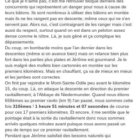
Ce que je n'aime pas, c'est me retrouver bloqué derrière des
concurrents qui représentent un danger pour nous à cause de
leurs bâtons. Ils sont nombreux à utiliser des bâtons en montée
mais ils ne les rangent pas en descente, même ceux qui ne s'en
servent pas. Alors oui, c'est contraignant de les ranger mais c'est
aussi du respect, surtout quand on est dans un peloton assez
dense comme le nôtre. Là, je suis gêné et ça complique les
dépassements.
Du coup, on bombarde moins que l'an dernier dans les
descentes (même si on avance bien) mais on relance bien plus
fort dans les parties plus plates et Jérôme est gourmand. Je le
suis malgré des mollets bien cartonnés en montée sur les
premiers kilomètres. Mais en chauffant, ça va de mieux en mieux
et les jambes sont correctes.
On finit par rejoindre le Mont-Sainte-Odile peu avant le kilomètre
15, du coup. Là, on attaque la descente en direction du premier
ravitaillement, à l'Abbaye de Niedermunster. Quand nous étions
658èmes au premier ravito (km 9) l'an passé, nous sommes cette
fois
310èmes
!
1 heure 51 minutes et 07 secondes
de course
pour ces 17 premiers kilomètres. Et encore, il me semble que le
pointage était à la sortie du ravitaillement donc nous sommes
arrivés quelques minutes avant puisque nous avons passé un
peu de temps sur ce premier ravitaillement.
Pendant que Jérôme satisfait des besoins naturels qui