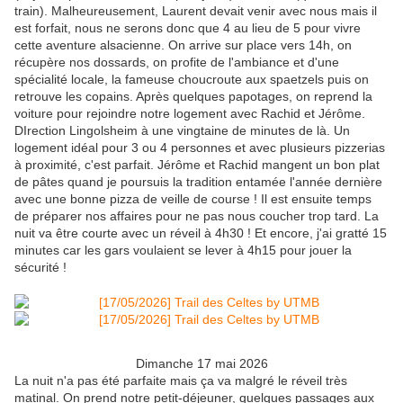
train). Malheureusement, Laurent devait venir avec nous mais il
est forfait, nous ne serons donc que 4 au lieu de 5 pour vivre
cette aventure alsacienne. On arrive sur place vers 14h, on
récupère nos dossards, on profite de l'ambiance et d'une
spécialité locale, la fameuse choucroute aux spaetzels puis on
retrouve les copains. Après quelques papotages, on reprend la
voiture pour rejoindre notre logement avec Rachid et Jérôme.
DIrection Lingolsheim à une vingtaine de minutes de là. Un
logement idéal pour 3 ou 4 personnes et avec plusieurs pizzerias
à proximité, c'est parfait. Jérôme et Rachid mangent un bon plat
de pâtes quand je poursuis la tradition entamée l'année dernière
avec une bonne pizza de veille de course ! Il est ensuite temps
de préparer nos affaires pour ne pas nous coucher trop tard. La
nuit va être courte avec un réveil à 4h30 ! Et encore, j'ai gratté 15
minutes car les gars voulaient se lever à 4h15 pour jouer la
sécurité !
Dimanche 17 mai 2026
La nuit n'a pas été parfaite mais ça va malgré le réveil très
matinal. On prend notre petit-déjeuner, quelques passages aux