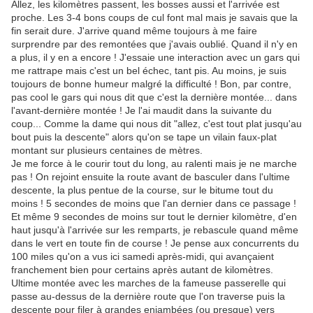
Allez, les kilomètres passent, les bosses aussi et l'arrivée est
proche. Les 3-4 bons coups de cul font mal mais je savais que la
fin serait dure. J'arrive quand même toujours à me faire
surprendre par des remontées que j'avais oublié. Quand il n'y en
a plus, il y en a encore ! J'essaie une interaction avec un gars qui
me rattrape mais c'est un bel échec, tant pis. Au moins, je suis
toujours de bonne humeur malgré la difficulté ! Bon, par contre,
pas cool le gars qui nous dit que c'est la dernière montée... dans
l'avant-dernière montée ! Je l'ai maudit dans la suivante du
coup... Comme la dame qui nous dit "allez, c'est tout plat jusqu'au
bout puis la descente" alors qu'on se tape un vilain faux-plat
montant sur plusieurs centaines de mètres.
Je me force à le courir tout du long, au ralenti mais je ne marche
pas ! On rejoint ensuite la route avant de basculer dans l'ultime
descente, la plus pentue de la course, sur le bitume tout du
moins ! 5 secondes de moins que l'an dernier dans ce passage !
Et même 9 secondes de moins sur tout le dernier kilomètre, d'en
haut jusqu'à l'arrivée sur les remparts, je rebascule quand même
dans le vert en toute fin de course ! Je pense aux concurrents du
100 miles qu'on a vus ici samedi après-midi, qui avançaient
franchement bien pour certains après autant de kilomètres.
Ultime montée avec les marches de la fameuse passerelle qui
passe au-dessus de la dernière route que l'on traverse puis la
descente pour filer à grandes enjambées (ou presque) vers