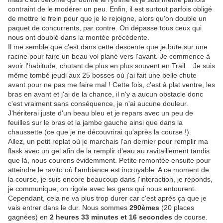
contraint de le modérer un peu. Enfin, il est surtout parfois obligé
de mettre le frein pour que je le rejoigne, alors qu'on double un
paquet de concurrents, par contre. On dépasse tous ceux qui
nous ont doublé dans la montée précédente.
Il me semble que c'est dans cette descente que je bute sur une
racine pour faire un beau vol plané vers l'avant. Je commence à
avoir l'habitude, chutant de plus en plus souvent en Trail... Je suis
même tombé jeudi aux 25 bosses où j'ai fait une belle chute
avant pour ne pas me faire mal ! Cette fois, c'est à plat ventre, les
bras en avant et j'ai de la chance, il n'y a aucun obstacle donc
c'est vraiment sans conséquence, je n'ai aucune douleur.
J'hériterai juste d'un beau bleu et je repars avec un peu de
feuilles sur le bras et la jambe gauche ainsi que dans la
chaussette (ce que je ne découvrirai qu'après la course !).
Allez, un petit replat où je marchais l'an dernier pour remplir ma
flask avec un gel afin de la remplir d'eau au ravitaillement tandis
que là, nous courons évidemment. Petite remontée ensuite pour
atteindre le ravito où l'ambiance est incroyable. A ce moment de
la course, je suis encore beaucoup dans l'interaction, je réponds,
je communique, on rigole avec les gens qui nous entourent.
Cependant, cela ne va plus trop durer car c'est après ça que je
vais entrer dans le dur. Nous sommes
290èmes
(20 places
gagnées) en
2 heures 33 minutes et 16 secondes
de course.