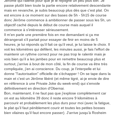
Jérôme qui ralentit pour que je le rejoigne un peu plus loin. Je
passe plutôt bien toute la partie encore relativement descendante
mais en revanche, je subis beaucoup plus dès que c'est plat. On
est encore à ce moment sur des bases de 5h - 5h15 de course
donc Jérôme commence à ambitionner de passer sous les 5h, un
objectif caché depuis le début de course mais auquel il
commence à s'intéresser sérieusement.
Il m'en parle une première fois en me demandant si ça me
dérangerait s'il partait pour essayer de finir en moins de 5
heures, je lui réponds qu'il fait ce qu'il veut, je lui laisse le choix. Il
voit les kilomètres qui défilent, les minutes aussi, je fais l'effort de
maintenir un rythme correct pour ne pas trop le ralentir mais je
vois bien qu'il a les jambes pour en remettre beaucoup plus et
surtout, j'arrive à bout de mon côté, la fin de course va être très
compliquée, j'en ai conscience. Du coup, je l'interpelle et lui
donne "l'autorisation" officielle de s'échapper ! On se tape dans la
main et c'est un Jérôme libéré (et même tigré, ai-je envie de dire
en référence à une Private Joke du week-end) qui s'envole
définitivement en direction d'Obernai.
Bon, maintenant, il ne faut pas que j'explose complètement car
on est au kilomètre 39 donc il reste encore 9 kilomètres à
parcourir et probablement les plus durs pour moi (avec la fatigue,
le plat qu'il faut péniblement courir et toutes les petites bosses
bien vilaines qu'il faut encore passer). J'arrive jusqu'à Rosheim