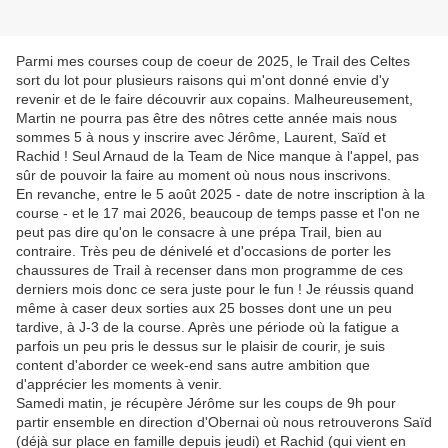
Parmi mes courses coup de coeur de 2025, le Trail des Celtes
sort du lot pour plusieurs raisons qui m'ont donné envie d'y
revenir et de le faire découvrir aux copains. Malheureusement,
Martin ne pourra pas être des nôtres cette année mais nous
sommes 5 à nous y inscrire avec Jérôme, Laurent, Saïd et
Rachid ! Seul Arnaud de la Team de Nice manque à l'appel, pas
sûr de pouvoir la faire au moment où nous nous inscrivons.
En revanche, entre le 5 août 2025 - date de notre inscription à la
course - et le 17 mai 2026, beaucoup de temps passe et l'on ne
peut pas dire qu'on le consacre à une prépa Trail, bien au
contraire. Très peu de dénivelé et d'occasions de porter les
chaussures de Trail à recenser dans mon programme de ces
derniers mois donc ce sera juste pour le fun ! Je réussis quand
même à caser deux sorties aux 25 bosses dont une un peu
tardive, à J-3 de la course. Après une période où la fatigue a
parfois un peu pris le dessus sur le plaisir de courir, je suis
content d'aborder ce week-end sans autre ambition que
d'apprécier les moments à venir.
Samedi matin, je récupère Jérôme sur les coups de 9h pour
partir ensemble en direction d'Obernai où nous retrouverons Saïd
(déjà sur place en famille depuis jeudi) et Rachid (qui vient en