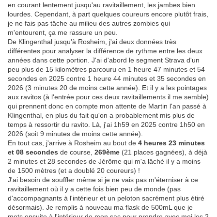
en courant lentement jusqu'au ravitaillement, les jambes bien
lourdes. Cependant, à part quelques coureurs encore plutôt frais,
je ne fais pas tâche au milieu des autres zombies qui
m'entourent, ça me rassure un peu.
De Klingenthal jusqu'à Rosheim, j'ai deux données très
différentes pour analyser la différence de rythme entre les deux
années dans cette portion. J'ai d'abord le segment Strava d'un
peu plus de 15 kilomètres parcouru en 1 heure 47 minutes et 54
secondes en 2025 contre 1 heure 44 minutes et 35 secondes en
2026 (3 minutes 20 de moins cette année). Et il y a les pointages
aux ravitos (à l'entrée pour ces deux ravitaillements il me semble)
qui prennent donc en compte mon attente de Martin l'an passé à
Klingenthal, en plus du fait qu'on a probablement mis plus de
temps à ressortir du ravito. Là, j'ai 1h59 en 2025 contre 1h50 en
2026 (soit 9 minutes de moins cette année).
En tout cas, j'arrive à Rosheim au bout de
4 heures 23 minutes
et 08 secondes
de course,
269ème
(21 places gagnées), à déjà
2 minutes et 28 secondes de Jérôme qui m'a lâché il y a moins
de 1500 mètres (et a doublé 20 coureurs) !
J'ai besoin de souffler même si je ne vais pas m'éterniser à ce
ravitaillement où il y a cette fois bien peu de monde (pas
d'accompagnants à l'intérieur et un peloton sacrément plus étiré
désormais). Je remplis à nouveau ma flask de 500mL que je
mets ensuite à l'intérieur de mon sac pour prendre avec moi les 2