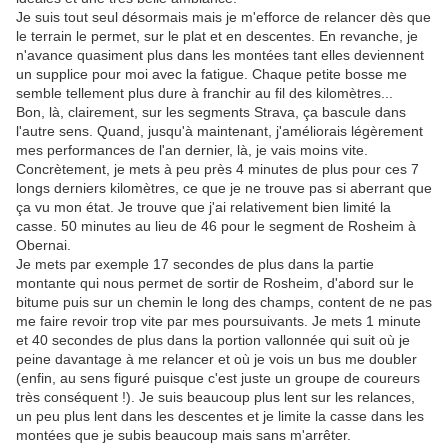
Je suis tout seul désormais mais je m'efforce de relancer dès que
le terrain le permet, sur le plat et en descentes. En revanche, je
n'avance quasiment plus dans les montées tant elles deviennent
un supplice pour moi avec la fatigue. Chaque petite bosse me
semble tellement plus dure à franchir au fil des kilomètres...
Bon, là, clairement, sur les segments Strava, ça bascule dans
l'autre sens. Quand, jusqu'à maintenant, j'améliorais légèrement
mes performances de l'an dernier, là, je vais moins vite.
Concrètement, je mets à peu près 4 minutes de plus pour ces 7
longs derniers kilomètres, ce que je ne trouve pas si aberrant que
ça vu mon état. Je trouve que j'ai relativement bien limité la
casse. 50 minutes au lieu de 46 pour le segment de Rosheim à
Obernai.
Je mets par exemple 17 secondes de plus dans la partie
montante qui nous permet de sortir de Rosheim, d'abord sur le
bitume puis sur un chemin le long des champs, content de ne pas
me faire revoir trop vite par mes poursuivants. Je mets 1 minute
et 40 secondes de plus dans la portion vallonnée qui suit où je
peine davantage à me relancer et où je vois un bus me doubler
(enfin, au sens figuré puisque c'est juste un groupe de coureurs
très conséquent !). Je suis beaucoup plus lent sur les relances,
un peu plus lent dans les descentes et je limite la casse dans les
montées que je subis beaucoup mais sans m'arrêter.