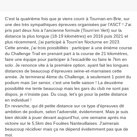
C'est la quatrième fois que je viens courir à Tournan-en-Brie, sur
une des très sympathiques épreuves organisées par l'ASCT ! J'ai
pris part deux fois à l'ancienne formule (Tourn'en Vert) sur la
distance la plus longue (18-19 kilomètres) en 2016 puis 2021 et
plus récemment, j'ai participé à Tourn'en Nocturne en 2023.
Cette année, j'ai trois possibilités : participer à une énième course
du Challenge Trail en prenant part à la course de 21 kilomètres,
faire une équipe pour participer à l'escadrille ou faire le 7km en
solo. Je renonce vite à la première option, ayant fait les longues
distances de beaucoup d'épreuves seine-et-marnaises cette
année. Je terminerai 4ème du Challenge, à seulement 1 point du
podium mais 1er senior, c'est une belle saison ! La deuxième
possibilité me tente beaucoup mais les gars du club ne sont pas
dispos, je n'insiste pas. Du coup, let's go pour la petite distance
en individuel !
En revanche, qui dit petite distance sur ce type d'épreuves dit
ambition de podium, selon l'adversité, évidemment. Mais je suis
bien décidé à jouer devant aujourd'hui, une semaine après ma
victoire sur le 5,5km des Foulées Nanteuillaises. J'aimerais
beaucoup récidiver mais ça ne dépend évidemment pas que de
moi.