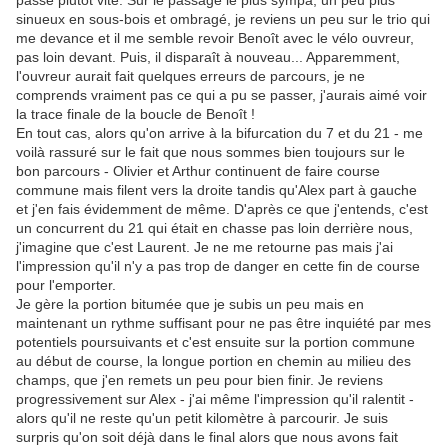
passe plutôt vite. Sur le passage le plus sympa, un peu plus
sinueux en sous-bois et ombragé, je reviens un peu sur le trio qui
me devance et il me semble revoir Benoît avec le vélo ouvreur,
pas loin devant. Puis, il disparaît à nouveau... Apparemment,
l'ouvreur aurait fait quelques erreurs de parcours, je ne
comprends vraiment pas ce qui a pu se passer, j'aurais aimé voir
la trace finale de la boucle de Benoît !
En tout cas, alors qu'on arrive à la bifurcation du 7 et du 21 - me
voilà rassuré sur le fait que nous sommes bien toujours sur le
bon parcours - Olivier et Arthur continuent de faire course
commune mais filent vers la droite tandis qu'Alex part à gauche
et j'en fais évidemment de même. D'après ce que j'entends, c'est
un concurrent du 21 qui était en chasse pas loin derrière nous,
j'imagine que c'est Laurent. Je ne me retourne pas mais j'ai
l'impression qu'il n'y a pas trop de danger en cette fin de course
pour l'emporter.
Je gère la portion bitumée que je subis un peu mais en
maintenant un rythme suffisant pour ne pas être inquiété par mes
potentiels poursuivants et c'est ensuite sur la portion commune
au début de course, la longue portion en chemin au milieu des
champs, que j'en remets un peu pour bien finir. Je reviens
progressivement sur Alex - j'ai même l'impression qu'il ralentit -
alors qu'il ne reste qu'un petit kilomètre à parcourir. Je suis
surpris qu'on soit déjà dans le final alors que nous avons fait