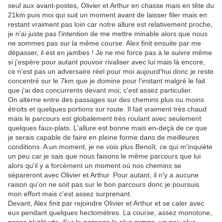
seul aux avant-postes, Olivier et Arthur en chasse mais en tête du
21km puis moi qui suit un moment avant de laisser filer mais en
restant vraiment pas loin car notre allure est relativement proche,
je n'ai juste pas l'intention de me mettre minable alors que nous
ne sommes pas sur la même course. Alex finit ensuite par me
dépasser, il est en jambes ! Je ne me force pas à le suivre même
si j'espère pour autant pouvoir rivaliser avec lui mais là encore,
ce n'est pas un adversaire réel pour moi aujourd'hui donc je reste
concentré sur le 7km que je domine pour l'instant malgré le fait
que j'ai des concurrents devant moi, c'est assez particulier.
On alterne entre des passages sur des chemins plus ou moins
étroits et quelques portions sur route. Il fait vraiment très chaud
mais le parcours est globalement très roulant avec seulement
quelques faux-plats. L'allure est bonne mais en-deçà de ce que
je serais capable de faire en pleine forme dans de meilleures
conditions. A un moment, je ne vois plus Benoît, ce qui m'inquiète
un peu car je sais que nous faisons le même parcours que lui
alors qu'il y a forcément un moment où nos chemins se
sépareront avec Olivier et Arthur. Pour autant, il n'y a aucune
raison qu'on ne soit pas sur le bon parcours donc je poursuis
mon effort mais c'est assez surprenant.
Devant, Alex finit par rejoindre Olivier et Arthur et se caler avec
eux pendant quelques hectomètres. La course, assez monotone,