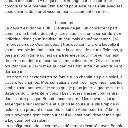
je pars aux côtés d'Alex qui est lui engagé sur l'escadrille. Il
compte faire le premier 7km à fond pour ensuite ralentir avec ses
coéquipières du jour et viser un bon classement en mixte.
La course
Le départ est donné à 9h ! D'entrée de jeu, un concurrent part
comme une bombe devant, je crois que c'est un coureur du 7km
individuel donc ça m'inquiète un peu mais en même temps, j'ai
l'impression que c'est un départ très osé car l'allure à laquelle il
va me semble intenable sur toute la course. Je ne m'affole pas, je
pars à mon rythme qui est déjà très élevé pour moi vu mon état
de forme en début de course. Je me cale derrière Olivier qui est
pourtant sur le 21km mais qui part très fort. Arthur et Alex suivent
derrière moi.
Les premiers hectomètres se font sur un chemin en plein soleil, à
travers les champs. Mes sensations sont très moyennes mais les
jambes sont bonnes et je sens que je peux jouer la gagne sur ma
distance donc je tente le coup ! Les choses finissent par rentrer
dans l'ordre puisque Benoît Lecomte prend les devants, lui qui
est engagé sur l'escadrille et à priori le coureur le plus rapide du
peloton, en prenant en compte le fait qu'Arthur court le 21km. Et
nous revenons gentiment sur celui qui était parti devant mais qui
a logiquement dû ralentir.
La configuration de la course est désormais installée avec Benoît