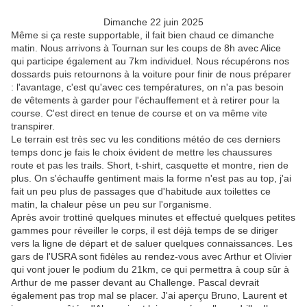
Dimanche 22 juin 2025
Même si ça reste supportable, il fait bien chaud ce dimanche
matin. Nous arrivons à Tournan sur les coups de 8h avec Alice
qui participe également au 7km individuel. Nous récupérons nos
dossards puis retournons à la voiture pour finir de nous préparer
: l'avantage, c'est qu'avec ces températures, on n'a pas besoin
de vêtements à garder pour l'échauffement et à retirer pour la
course. C'est direct en tenue de course et on va même vite
transpirer.
Le terrain est très sec vu les conditions météo de ces derniers
temps donc je fais le choix évident de mettre les chaussures
route et pas les trails. Short, t-shirt, casquette et montre, rien de
plus. On s'échauffe gentiment mais la forme n'est pas au top, j'ai
fait un peu plus de passages que d'habitude aux toilettes ce
matin, la chaleur pèse un peu sur l'organisme.
Après avoir trottiné quelques minutes et effectué quelques petites
gammes pour réveiller le corps, il est déjà temps de se diriger
vers la ligne de départ et de saluer quelques connaissances. Les
gars de l'USRA sont fidèles au rendez-vous avec Arthur et Olivier
qui vont jouer le podium du 21km, ce qui permettra à coup sûr à
Arthur de me passer devant au Challenge. Pascal devrait
également pas trop mal se placer. J'ai aperçu Bruno, Laurent et