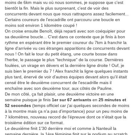
moins de 6km mais vu où nous sommes, je suppose que c'est
bientôt la fin. Mais le plus surprenant, c'est de voir des
concurrents devant nous que nous rattrapons assez facilement...
Certains coureurs de l'escadrille ont parcouru une boucle en
moins soit environ 1 kilomètre coupé !
On croise ensuite Benoît, déjà reparti avec son coéquipier pour
sa deuxième boucle... C'est dans ce contexte que je finis à bon
rythme en espérant être le premier coureur du 7km à franchir la
ligne d'arrivée vu ces étranges apparitions de concurrents devant
nous ! On fait le tour du petit étang, une courte bosse dans
l'herbe, le passage le plus "technique" de la course. Dernières
foulées, un virage en dévers et la dernière ligne droite ! Ouf, je
suis bien le premier du 7 ! Alex franchit la ligne quelques instants
plus tard, énervé de voir d'autres équipes devant alors qu'il était
censé être le deuxième concurrent de l'escadrille mais il
enchaîne avec son deuxième tour, aux côtés de Pauline.
De mon côté, ça fait plaisir, une deuxième victoire en une
semaine puisque je finis
1er sur 67 arrivants
en
25 minutes et
52 secondes
(temps officiel car j'ai quelques secondes de moins
à la montre mais ça n'a pas d'importance) pour un peu moins de
7 kilomètres, nouveau record de l'épreuve dont ce n'était que la
troisième édition sur ce format.
Le deuxième finit 1'30 derrière moi et comme à Nanteuil la
semaine dernière, la 1ère féminine finit sur le podium au scratch,