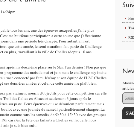
Sui
, 14:24pm
Fa
Twi
able tous les ans, une des épreuves auxquelles j'ai le plus
! C'est ma huitième participation à cette course que j'affectionne
RS
jours dans une période très chargée. Pour autant, il n'est
out que cette année, le semi-marathon fait partie du Challenge
t en plus, travaillant à la ville de Chelles (depuis 10 ans
 semi après ma deuxième place sur le 5km l'an dernier ! Non pas que
New
 mon programme des mois de mai et juin mais le challenge m'y incite
veau tracé concocté par l'ami Jérémy et son équipe de l'USO Chelles
Abonne
é ces dernières années et celui de cette année me plaît bien.
article
eux pas vraiment nourrir d'objectifs pour cette compétition car elle
Email
u Trail des Celtes en Alsace et seulement 3 jours après le
es sur piste. Deux épreuves qui se déroulent parfaitement mais
u boulot avec une journée du samedi particulièrement chargée. La
e le matin comme tous les samedis, de 9h30 à 12h30 avec des groupes
 19h car c'est la Fête des Enfants à Chelles sur laquelle nous
soir, je suis bien cuit.