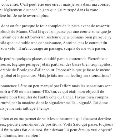
 concentré. C'est peut-être une erreur mais je suis dans ma course,
t légèrement distancé le gars que j'ai rattrapé dans la zone
ère lui. Je ne le reverrai plus.
dont on fait presque le tour complet de la piste avant de ressortir
s Bords de Marne. C'est là que l'on passe par une courte zone que je
u, avant de vite retrouver un secteur que je connais bien puisque j'y
voilà que je double une connaissance, Antoine, pas le coureur du
son vélo ! Il m'encourage au passage, surpris de me voir passer.
de perdre quelques places, doublé par un coureur de Pierrefitte et
ourse, logique puisque j'étais parti sur des bases bien trop rapides,
avorable de Boulogne-Billancourt. Impossible que je fasse le même
lobal et le parcours. Mais je fais tout au feeling, aux sensations !
commence à être un peu marqué par l'effort mais les sensations sont
ourir à 4'00 ou maximum 4'05/km, ce qui était mon objectif de
nte pour basculer de l'autre côté du Canal. J'avais bien compris
erturbé par la manière dont le signaleur me l'a... signalé. J'ai donc
mais je me suis rattrapé à temps.
e bien et ça me permet de voir les concurrents qui chassent derrière
e peux perdre énormément de positions. Voilà Saïd qui passe, toujours
il finira plus fort que moi, finir devant lui peut être un vrai objectif
9 minutes, tout va bien !