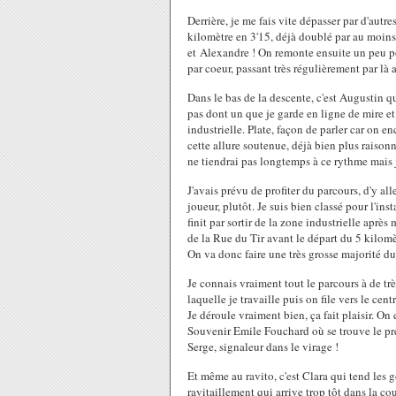
Derrière, je me fais vite dépasser par d'aut
kilomètre en 3'15, déjà doublé par au moins
et Alexandre ! On remonte ensuite un peu p
par coeur, passant très régulièrement par là
Dans le bas de la descente, c'est Augustin q
pas dont un que je garde en ligne de mire et
industrielle. Plate, façon de parler car on en
cette allure soutenue, déjà bien plus raisonn
ne tiendrai pas longtemps à ce rythme mais j
J'avais prévu de profiter du parcours, d'y al
joueur, plutôt. Je suis bien classé pour l'in
finit par sortir de la zone industrielle aprè
de la Rue du Tir avant le départ du 5 kilomè
On va donc faire une très grosse majorité du 
Je connais vraiment tout le parcours à de tr
laquelle je travaille puis on file vers le ce
Je déroule vraiment bien, ça fait plaisir. O
Souvenir Emile Fouchard où se trouve le pre
Serge, signaleur dans le virage !
Et même au ravito, c'est Clara qui tend les g
ravitaillement qui arrive trop tôt dans la co