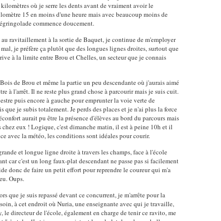
ilomètres où je serre les dents avant de vraiment avoir le
 kilomètre 15 en moins d'une heure mais avec beaucoup moins de
a dégringolade commence doucement.
 au ravitaillement à la sortie de Baquet, je continue de m'employer
 mal, je préfère ça plutôt que des longues lignes droites, surtout que
rrive à la limite entre Brou et Chelles, un secteur que je connais
u Bois de Brou et même la partie un peu descendante où j'aurais aimé
re à l'arrêt. Il ne reste plus grand chose à parcourir mais je suis cuit.
estre puis encore à gauche pour emprunter la voie verte de
que je subis totalement. Je perds des places et je n'ai plus la force
réconfort aurait pu être la présence d'élèves au bord du parcours mais
 chez eux ! Logique, c'est dimanche matin, il est à peine 10h et il
ce avec la météo, les conditions sont idéales pour courir.
 grande et longue ligne droite à travers les champs, face à l'école
nt car c'est un long faux-plat descendant ne passe pas si facilement
de donc de faire un petit effort pour reprendre le coureur qui m'a
eu. Oups.
lors que je suis repassé devant ce concurrent, je m'arrête pour la
esoin, à cet endroit où Nuria, une enseignante avec qui je travaille,
, le directeur de l'école, également en charge de tenir ce ravito, me