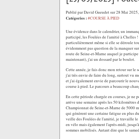
Publié par David Gueudet sur 28 Mai 2025
Catégories :
#COURSE À PIED
Une évidence dans le calendrier, un immanqu
participé, les Foulées de l'amitié à Chelles 
particulièrement même si elle se déroule tou
évidemment pas question de la manquer surt
route de Seine-et-Marne auquel je participe e
maintenant), j'ai un dossard par le boulot.
Cette année, je fais donc mon retour sur le
j'ai très envie de faire du long, surtout vu
et j'ai également envie de parcourir le nou
course à pied. Le parcours a beaucoup chang
En cette période chargée en courses, je ne p
arrive une semaine après les 50 kilomètres d
Championnat de Seine-et-Marne de 5000 mètr
qui génèrent une certaine fatigue en plus d
veille des Foulées de l'amitié, je travaill
en vélo mais également l'après-midi, jusqu'à
sommes mobilisés. Autant dire que le samedi 