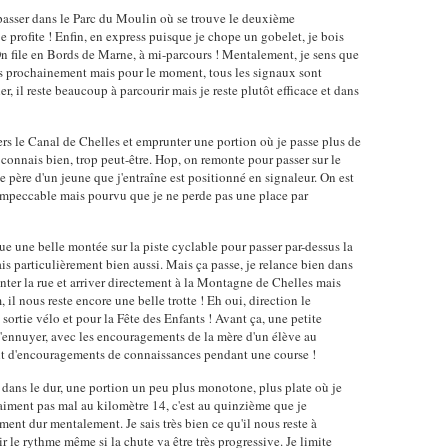
passer dans le Parc du Moulin où se trouve le deuxième
e profite ! Enfin, en express puisque je chope un gobelet, je bois
 On file en Bords de Marne, à mi-parcours ! Mentalement, je sens que
s prochainement mais pour le moment, tous les signaux sont
er, il reste beaucoup à parcourir mais je reste plutôt efficace et dans
rs le Canal de Chelles et emprunter une portion où je passe plus de
la connais bien, trop peut-être. Hop, on remonte pour passer sur le
le père d'un jeune que j'entraîne est positionné en signaleur. On est
 Impeccable mais pourvu que je ne perde pas une place par
que une belle montée sur la piste cyclable pour passer par-dessus la
ais particulièrement bien aussi. Mais ça passe, je relance bien dans
monter la rue et arriver directement à la Montagne de Chelles mais
il nous reste encore une belle trotte ! Eh oui, direction le
ortie vélo et pour la Fête des Enfants ! Avant ça, une petite
s'ennuyer, avec les encouragements de la mère d'un élève au
tant d'encouragements de connaissances pendant une course !
 dans le dur, une portion un peu plus monotone, plus plate où je
raiment pas mal au kilomètre 14, c'est au quinzième que je
ent dur mentalement. Je sais très bien ce qu'il nous reste à
ir le rythme même si la chute va être très progressive. Je limite