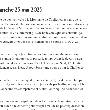
anche 25 mai 2025
de de venir en vélo à la Montagne de Chelles car je sais que le
ns cette zone-là. Je fais donc mon échauffement avec une dizaine de
e de la fameuse Montagne ! J'accroche ensuite mon vélo et récupère
as foule, il y a clairement plus de bénévoles que de coureurs, ça
ant pas durer car nous sommes clairement sur une édition record en
ncurrents attendus sur l'ensemble des 3 courses (5, 10 et 21
ment tandis que je croise de nombreuses connaissances dont
s sympa de papoter pour passer le temps avant le départ, n'ayant
auffement vu ce qui nous attend. Jérémy puis Saïd, JC et enfin
alement réussi à être 5 pour former une équipe pour le Challenge,
 une tente pendant qu'il pleut légèrement, il est ensuite temps
 aussi, c'est très efficace. Bon, je ne vais pas le dire à chaque fois
 avec une très compétente et accueillante équipe de bénévoles !
n descendant ce qui sera, dans l'autre sens, la montée finale du
 sur l'idée que ce serait peut-être pas mal de ne pas trop descendre