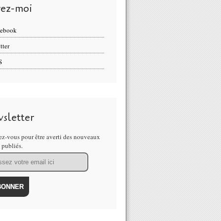
vez-moi
cebook
tter
S
sletter
z-vous pour être averti des nouveaux
s publiés.