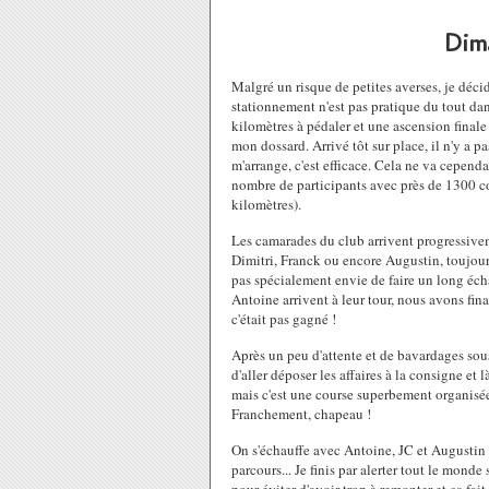
Dim
Malgré un risque de petites averses, je déci
stationnement n'est pas pratique du tout da
kilomètres à pédaler et une ascension final
mon dossard. Arrivé tôt sur place, il n'y a p
m'arrange, c'est efficace. Cela ne va cepend
nombre de participants avec près de 1300 co
kilomètres).
Les camarades du club arrivent progressive
Dimitri, Franck ou encore Augustin, toujour
pas spécialement envie de faire un long éch
Antoine arrivent à leur tour, nous avons fin
c'était pas gagné !
Après un peu d'attente et de bavardages sous
d'aller déposer les affaires à la consigne et là
mais c'est une course superbement organisée
Franchement, chapeau !
On s'échauffe avec Antoine, JC et Augustin e
parcours... Je finis par alerter tout le monde