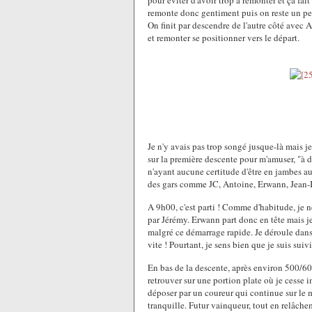
pour éviter d'avoir trop à remonter et ça fa
remonte donc gentiment puis on reste un peu 
On finit par descendre de l'autre côté avec A
et remonter se positionner vers le départ.
Je n'y avais pas trop songé jusque-là mais j
sur la première descente pour m'amuser, "à d
n'ayant aucune certitude d'être en jambes au
des gars comme JC, Antoine, Erwann, Jean-B
A 9h00, c'est parti ! Comme d'habitude, je ne
par Jérémy. Erwann part donc en tête mais j
malgré ce démarrage rapide. Je déroule dans 
vite ! Pourtant, je sens bien que je suis suivi
En bas de la descente, après environ 500/60
retrouver sur une portion plate où je cesse 
déposer par un coureur qui continue sur le 
tranquille. Futur vainqueur, tout en relâche