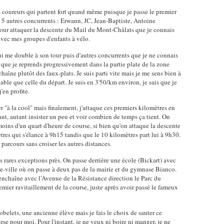
res coureurs qui partent fort quand même puisque je passe le premier
 5 autres concurrents : Erwann, JC, Jean-Baptiste, Antoine
our attaquer la descente du Mail du Mont-Châlats que je connais
 avec mes groupes d'enfants à vélo.
ui me double à son tour puis d'autres concurrents que je ne connais
 que je reprends progressivement dans la partie plate de la zone
chaîne plutôt des faux-plats. Je suis parti vite mais je me sens bien à
able que celle du départ. Je suis en 3'50/km environ, je sais que je
'en profite.
ler "à la cool" mais finalement, j'attaque ces premiers kilomètres en
stant, autant insister un peu et voir combien de temps ça tient. On
s moins d'un quart d'heure de course, si bien qu'on attaque la descente
tres qui s'élance à 9h15 tandis que le 10 kilomètres part lui à 9h30.
parcours sans croiser les autres distances.
ès rares exceptions près. On passe derrière une école (Bickart) avec
ntre-ville où on passe à deux pas de la mairie et du gymnase Bianco.
n enchaîne avec l'Avenue de la Résistance direction le Parc du
mier ravitaillement de la course, juste après avoir passé le fameux
obelets, une ancienne élève mais je fais le choix de sauter ce
urse pour moi. Pour l'instant, je ne veux ni boire ni manger, je ne