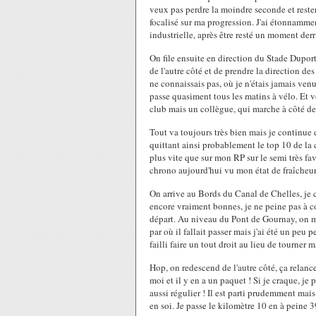
veux pas perdre la moindre seconde et rester
focalisé sur ma progression. J'ai étonnammen
industrielle, après être resté un moment derri
On file ensuite en direction du Stade Duport 
de l'autre côté et de prendre la direction de
ne connaissais pas, où je n'étais jamais ven
passe quasiment tous les matins à vélo. Et 
club mais un collègue, qui marche à côté de 
Tout va toujours très bien mais je continue 
quittant ainsi probablement le top 10 de la c
plus vite que sur mon RP sur le semi très f
chrono aujourd'hui vu mon état de fraîcheur g
On arrive au Bords du Canal de Chelles, je 
encore vraiment bonnes, je ne peine pas à c
départ. Au niveau du Pont de Gournay, on mo
par où il fallait passer mais j'ai été un peu p
failli faire un tout droit au lieu de tourner 
Hop, on redescend de l'autre côté, ça relanc
moi et il y en a un paquet ! Si je craque, j
aussi régulier ! Il est parti prudemment mais 
en soi. Je passe le kilomètre 10 en à peine 3