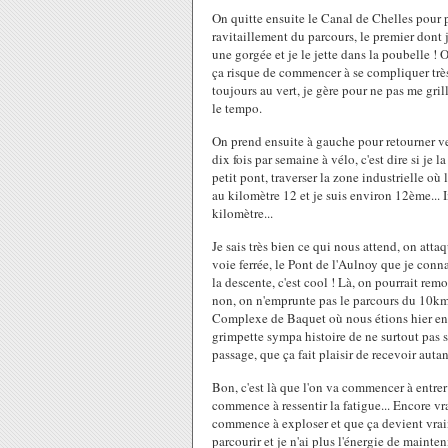
On quitte ensuite le Canal de Chelles pour 
ravitaillement du parcours, le premier dont j
une gorgée et je le jette dans la poubelle !
ça risque de commencer à se compliquer trè
toujours au vert, je gère pour ne pas me grill
le tempo.
On prend ensuite à gauche pour retourner ve
dix fois par semaine à vélo, c'est dire si je 
petit pont, traverser la zone industrielle où 
au kilomètre 12 et je suis environ 12ème...
kilomètre...
Je sais très bien ce qui nous attend, on atta
voie ferrée, le Pont de l'Aulnoy que je conn
la descente, c'est cool ! Là, on pourrait re
non, on n'emprunte pas le parcours du 10km, 
Complexe de Baquet où nous étions hier en s
grimpette sympa histoire de ne surtout pas 
passage, que ça fait plaisir de recevoir au
Bon, c'est là que l'on va commencer à entrer
commence à ressentir la fatigue... Encore v
commence à exploser et que ça devient vraim
parcourir et je n'ai plus l'énergie de mainten