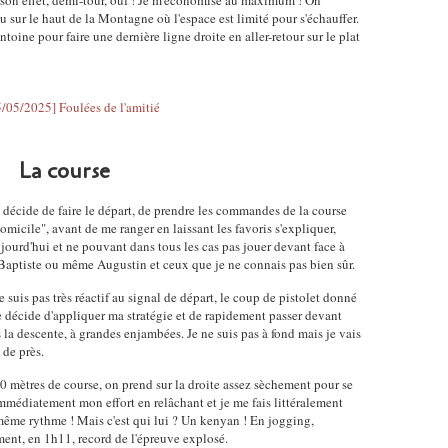
it son effet, demi-tour, ouf ! Je m'économise au maximum ! On
sur le haut de la Montagne où l'espace est limité pour s'échauffer.
ntoine pour faire une dernière ligne droite en aller-retour sur le plat
La course
e décide de faire le départ, de prendre les commandes de la course
omicile", avant de me ranger en laissant les favoris s'expliquer,
jourd'hui et ne pouvant dans tous les cas pas jouer devant face à
aptiste ou même Augustin et ceux que je ne connais pas bien sûr.
 suis pas très réactif au signal de départ, le coup de pistolet donné
e décide d'appliquer ma stratégie et de rapidement passer devant
la descente, à grandes enjambées. Je ne suis pas à fond mais je vais
 de près.
0 mètres de course, on prend sur la droite assez sèchement pour se
immédiatement mon effort en relâchant et je me fais littéralement
même rythme ! Mais c'est qui lui ? Un kenyan ! En jogging,
ment, en 1h11, record de l'épreuve explosé.