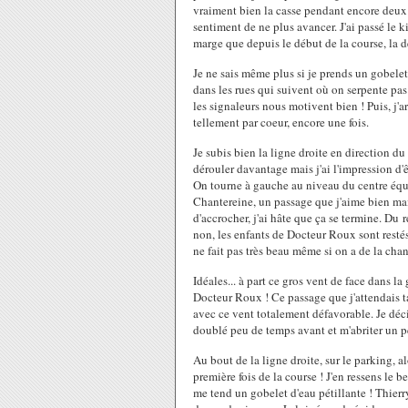
vraiment bien la casse pendant encore deux k
sentiment de ne plus avancer. J'ai passé le
marge que depuis le début de la course, l
Je ne sais même plus si je prends un gobelet
dans les rues qui suivent où on serpente pas
les signaleurs nous motivent bien ! Puis, j'a
tellement par coeur, encore une fois.
Je subis bien la ligne droite en direction d
dérouler davantage mais j'ai l'impression d'êt
On tourne à gauche au niveau du centre équ
Chantereine, un passage que j'aime bien mais 
d'accrocher, j'ai hâte que ça se termine. Du 
non, les enfants de Docteur Roux sont restés
ne fait pas très beau même si on a de la chan
Idéales... à part ce gros vent de face dans la
Docteur Roux ! Ce passage que j'attendais ta
avec ce vent totalement défavorable. Je déci
doublé peu de temps avant et m'abriter un p
Au bout de la ligne droite, sur le parking, a
première fois de la course ! J'en ressens le b
me tend un gobelet d'eau pétillante ! Thierry