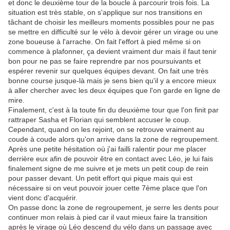
et donc le deuxième tour de la boucle à parcourir trois fois. La
situation est très stable, on s'applique sur nos transitions en
tâchant de choisir les meilleurs moments possibles pour ne pas
se mettre en difficulté sur le vélo à devoir gérer un virage ou une
zone boueuse à l'arrache. On fait l'effort à pied même si on
commence à plafonner, ça devient vraiment dur mais il faut tenir
bon pour ne pas se faire reprendre par nos poursuivants et
espérer revenir sur quelques équipes devant. On fait une très
bonne course jusque-là mais je sens bien qu'il y a encore mieux
à aller chercher avec les deux équipes que l'on garde en ligne de
mire.
Finalement, c'est à la toute fin du deuxième tour que l'on finit par
rattraper Sasha et Florian qui semblent accuser le coup.
Cependant, quand on les rejoint, on se retrouve vraiment au
coude à coude alors qu'on arrive dans la zone de regroupement.
Après une petite hésitation où j'ai failli ralentir pour me placer
derrière eux afin de pouvoir être en contact avec Léo, je lui fais
finalement signe de me suivre et je mets un petit coup de rein
pour passer devant. Un petit effort qui pique mais qui est
nécessaire si on veut pouvoir jouer cette 7ème place que l'on
vient donc d'acquérir.
On passe donc la zone de regroupement, je serre les dents pour
continuer mon relais à pied car il vaut mieux faire la transition
après le virage où Léo descend du vélo dans un passage avec