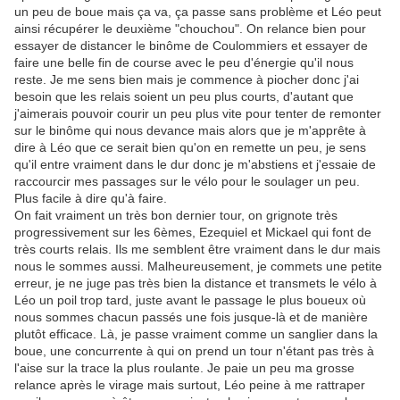
un peu de boue mais ça va, ça passe sans problème et Léo peut
ainsi récupérer le deuxième "chouchou". On relance bien pour
essayer de distancer le binôme de Coulommiers et essayer de
faire une belle fin de course avec le peu d'énergie qu'il nous
reste. Je me sens bien mais je commence à piocher donc j'ai
besoin que les relais soient un peu plus courts, d'autant que
j'aimerais pouvoir courir un peu plus vite pour tenter de remonter
sur le binôme qui nous devance mais alors que je m'apprête à
dire à Léo que ce serait bien qu'on en remette un peu, je sens
qu'il entre vraiment dans le dur donc je m'abstiens et j'essaie de
raccourcir mes passages sur le vélo pour le soulager un peu.
Plus facile à dire qu'à faire.
On fait vraiment un très bon dernier tour, on grignote très
progressivement sur les 6èmes, Ezequiel et Mickael qui font de
très courts relais. Ils me semblent être vraiment dans le dur mais
nous le sommes aussi. Malheureusement, je commets une petite
erreur, je ne juge pas très bien la distance et transmets le vélo à
Léo un poil trop tard, juste avant le passage le plus boueux où
nous sommes chacun passés une fois jusque-là et de manière
plutôt efficace. Là, je passe vraiment comme un sanglier dans la
boue, une concurrente à qui on prend un tour n'étant pas très à
l'aise sur la trace la plus roulante. Je paie un peu ma grosse
relance après le virage mais surtout, Léo peine à me rattraper