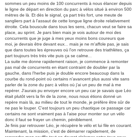
sommes un peu moins de 100 concurrents à nous élancer depuis
le ligne de départ en direction du parc à vélos situé à environ 500
mètres de là. Et dès le signal, ça part très fort, une meute de
sangliers part à l'assaut de cette longue ligne droite relativement
étroite. Cela bouscule dans tous les sens, chacun veut se faire sa
place, au sprint. Je pars bien mais je vois autour de moi des
concurrents que je juge à mes yeux moins bons coureurs que
moi, je devrais être devant eux... mais je ne m'affole pas, je sais
que dans toutes les épreuves où l'on retrouve des triathlètes, ça
part toujours très très vite puis ça se calme...
La suite me donne rapidement raison, je commence à remonter
pas mal de concurrents en étant contraint de doubler par la
gauche, dans l'herbe puis je double encore beaucoup dans la
courbe du rond-point où certains n'avancent plus aussi vite sans
parler de la zone du parc à vélos où j'ai un peu de mal à me
repérer. J'aurais pu envoyer encore un peu car je savais que Léo
était plutôt vers la fin de la zone, nous nous étions donné un
repère mais là, au milieu de tout le monde, je préfère être sûr de
ne pas le louper. C'est toujours un peu chaotique ce passage car
certains ne sont vraiment pas à l'aise pour monter sur un vélo
donc il faut se frayer un chemin, péniblement.
Je finis par retrouver Léo, je récupère le vélo et lui file en courant.
Maintenant, la mission, c'est de démarrer rapidement, de