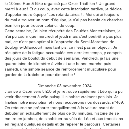
le 10ème Run & Bike organisé par Ozoir Triathlon ! Un grand
merci à eux ! Et du coup, avec cette inscription tardive, je décide
d'appeler notre équipe "Les retardataires !". Moi qui ai toujours
du mal à trouver un nom d'équipe, je n'ai pas besoin de chercher
bien loin pour trouver celui-ci, du coup.
Cette semaine, j'ai bien récupéré des Foulées Monterelaises, je
n'ai pu courir que mercredi et jeudi mais c'est peut-être pas plus
mal, ce n'est pas optimal à l'approche du Semi-Marathon de
Boulogne-Billancourt mais tant pis, ce n'est pas un objectif. Je
récupère de la fatigue accumulée ces derniers temps, y compris
des jours de boulot du début de semaine. Vendredi, je fais une
quarantaine de kilomètre à vélo et une bonne marche puis
samedi, une simple séance de renforcement musculaire pour
garder de la fraîcheur pour dimanche !
Dimanche 03 novembre 2024
J'arrive à Ozoir vers 8h10 et je retrouve rapidement Léo qui a pu
venir directement à vélo puisqu'il n'habite vraiment pas loin. Je
finalise notre inscription et nous récupérons nos dossards, n°469.
On retourne se préparer tranquillement à la voiture avant de
débuter un échauffement de plus de 30 minutes, histoire de se
mettre en jambes, de s'habituer au vélo de Léo et aux transitions
en réglant quelques détails et de repérer le parcours. Certaines