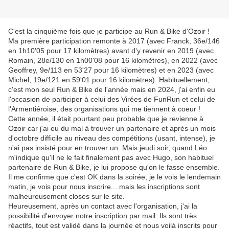
C'est la cinquième fois que je participe au Run & Bike d'Ozoir !
Ma première participation remonte à 2017 (avec Franck, 36e/146
en 1h10'05 pour 17 kilomètres) avant d'y revenir en 2019 (avec
Romain, 28e/130 en 1h00'08 pour 16 kilomètres), en 2022 (avec
Geoffrey, 9e/113 en 53'27 pour 16 kilomètres) et en 2023 (avec
Michel, 19e/121 en 59'01 pour 16 kilomètres). Habituellement,
c'est mon seul Run & Bike de l'année mais en 2024, j'ai enfin eu
l'occasion de participer à celui des Virées de FunRun et celui de
l'Armentiéroise, des organisations qui me tiennent à coeur !
Cette année, il était pourtant peu probable que je revienne à
Ozoir car j'ai eu du mal à trouver un partenaire et après un mois
d'octobre difficile au niveau des compétitions (usant, intense), je
n'ai pas insisté pour en trouver un. Mais jeudi soir, quand Léo
m'indique qu'il ne le fait finalement pas avec Hugo, son habituel
partenaire de Run & Bike, je lui propose qu'on le fasse ensemble.
Il me confirme que c'est OK dans la soirée, je le vois le lendemain
matin, je vois pour nous inscrire... mais les inscriptions sont
malheureusement closes sur le site.
Heureusement, après un contact avec l'organisation, j'ai la
possibilité d'envoyer notre inscription par mail. Ils sont très
réactifs, tout est validé dans la journée et nous voilà inscrits pour