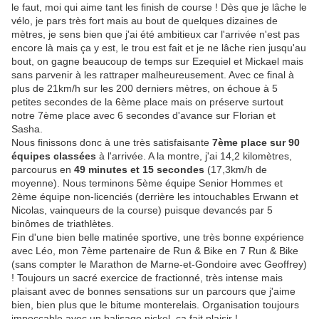
le faut, moi qui aime tant les finish de course ! Dès que je lâche le
vélo, je pars très fort mais au bout de quelques dizaines de
mètres, je sens bien que j'ai été ambitieux car l'arrivée n'est pas
encore là mais ça y est, le trou est fait et je ne lâche rien jusqu'au
bout, on gagne beaucoup de temps sur Ezequiel et Mickael mais
sans parvenir à les rattraper malheureusement. Avec ce final à
plus de 21km/h sur les 200 derniers mètres, on échoue à 5
petites secondes de la 6ème place mais on préserve surtout
notre 7ème place avec 6 secondes d'avance sur Florian et
Sasha.
Nous finissons donc à une très satisfaisante
7ème place sur 90
équipes classées
à l'arrivée. A la montre, j'ai 14,2 kilomètres,
parcourus en
49 minutes et 15 secondes
(17,3km/h de
moyenne). Nous terminons 5ème équipe Senior Hommes et
2ème équipe non-licenciés (derrière les intouchables Erwann et
Nicolas, vainqueurs de la course) puisque devancés par 5
binômes de triathlètes.
Fin d'une bien belle matinée sportive, une très bonne expérience
avec Léo, mon 7ème partenaire de Run & Bike en 7 Run & Bike
(sans compter le Marathon de Marne-et-Gondoire avec Geoffrey)
! Toujours un sacré exercice de fractionné, très intense mais
plaisant avec de bonnes sensations sur un parcours que j'aime
bien, bien plus que le bitume monterelais. Organisation toujours
impeccable avec un balisage nickel, ça fait plaisir !