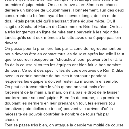
première équipe mixte. On se retrouve alors 8èmes en chasse
derrière un binôme de Coulommiers. Honnêtement, l'un des deux
concurrents du binôme ayant les cheveux longs, de loin et de
dos, j'étais persuadé qu'il s'agissait d'une équipe mixte. Or, il
s'agit de Sasha et Florian de Coulommiers Brie Triathlon. On les
a très longtemps en ligne de mire sans parvenir à les rejoindre
tandis qu'ils sont eux-mêmes à la lutte avec une équipe pas loin
devant.
On passe pour la première fois par la zone de regroupement où
nous devons être en contact tous les deux et après laquelle il faut
que le coureur récupère un "chouchou" pour pouvoir vérifier à la
fin de la course si toutes les équipes ont bien fait le bon nombre
de tours. Ce sont des spécificités de ces épreuves de Run & Bike
avec un certain nombre de boucles à parcourir pendant
lesquelles les équipiers doivent rester au maximum ensemble.
On peut se transmettre le vélo quand on veut mais c'est
forcément de la main à la main, on n'a pas le droit de le laisser
par terre pour son coéquipier. Et en fin de course, les premiers
doublant les derniers en leur prenant un tour, les erreurs (ou
tentatives potentielles de triche) peuvent vite arriver, d'où la
nécessité de pouvoir contrôler le nombre de tours fait par
chacun.
Tout se passe très bien, on attaque la deuxième moitié de course