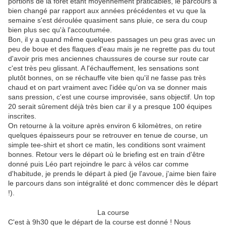
portions de la forêt étant moyennement praticables, le parcours a
bien changé par rapport aux années précédentes et vu que la
semaine s'est déroulée quasiment sans pluie, ce sera du coup
bien plus sec qu'à l'accoutumée.
Bon, il y a quand même quelques passages un peu gras avec un
peu de boue et des flaques d'eau mais je ne regrette pas du tout
d'avoir pris mes anciennes chaussures de course sur route car
c'est très peu glissant. A l'échauffement, les sensations sont
plutôt bonnes, on se réchauffe vite bien qu'il ne fasse pas très
chaud et on part vraiment avec l'idée qu'on va se donner mais
sans pression, c'est une course improvisée, sans objectif. Un top
20 serait sûrement déjà très bien car il y a presque 100 équipes
inscrites.
On retourne à la voiture après environ 6 kilomètres, on retire
quelques épaisseurs pour se retrouver en tenue de course, un
simple tee-shirt et short ce matin, les conditions sont vraiment
bonnes. Retour vers le départ où le briefing est en train d'être
donné puis Léo part rejoindre le parc à vélos car comme
d'habitude, je prends le départ à pied (je l'avoue, j'aime bien faire
le parcours dans son intégralité et donc commencer dès le départ
!).
La course
C'est à 9h30 que le départ de la course est donné ! Nous