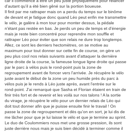
car il commence à être un peu juste physiquement pour relancer
d'autant qu'il a été bien gêné sur la portion boueuse.
Il finit par me rattraper mais on a perdu du temps sur le binôme
de devant et je fatigue donc quand Léo peut enfin me transmettre
le vélo, je galère à mon tour pour monter dessus, la pédale
n'étant pas restée en bas. Je perds un peu de temps et d'énergie
mais je reste bien concentré pour reprendre mon souffle et
rattraper Léo pour éviter que son relais ne dure trop longtemps.
Allez, ce sont les derniers hectomètres, on se motive au
maximum pour tout donner sur cette fin de course, on gère un
peu plus cool nos relais suivants avant d'attaquer la dernière
ligne droite de la course, la fameuse longue ligne droite qui passe
par le parc à vélos puis le rond-point puis la zone de
regroupement avant de foncer vers l'arrivée. Je récupère le vélo
juste avant le début de la zone un peu humide près du parc à
vélos puis je le rends à Léo juste après, avant l'entrée sur le
rond-point. J'ai remarqué que Sasha et Florian étaient en train de
finir très fort et de revenir et les voilà sur nos talons ! A la sortie
du virage, je récupère le vélo pour un dernier relais de Léo qui
doit tout donner afin que je puisse ensuite finir le travail ! On
passe la zone de regroupement et dès qu'on en sort, je lui dis de
me lâcher pour que je lui laisse le vélo et que je termine au sprint.
Le duo de Coulommiers nous met une grosse pression, ils sont
juste derrière nous mais je suis bien décidé à terminer comme il