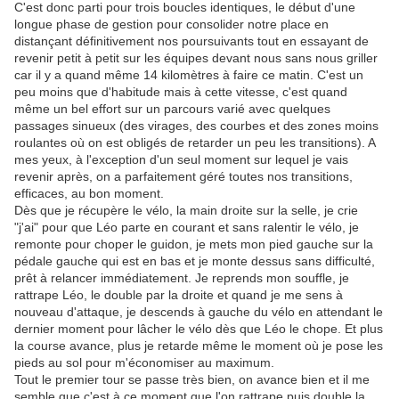
C'est donc parti pour trois boucles identiques, le début d'une
longue phase de gestion pour consolider notre place en
distançant définitivement nos poursuivants tout en essayant de
revenir petit à petit sur les équipes devant nous sans nous griller
car il y a quand même 14 kilomètres à faire ce matin. C'est un
peu moins que d'habitude mais à cette vitesse, c'est quand
même un bel effort sur un parcours varié avec quelques
passages sinueux (des virages, des courbes et des zones moins
roulantes où on est obligés de retarder un peu les transitions). A
mes yeux, à l'exception d'un seul moment sur lequel je vais
revenir après, on a parfaitement géré toutes nos transitions,
efficaces, au bon moment.
Dès que je récupère le vélo, la main droite sur la selle, je crie
"j'ai" pour que Léo parte en courant et sans ralentir le vélo, je
remonte pour choper le guidon, je mets mon pied gauche sur la
pédale gauche qui est en bas et je monte dessus sans difficulté,
prêt à relancer immédiatement. Je reprends mon souffle, je
rattrape Léo, le double par la droite et quand je me sens à
nouveau d'attaque, je descends à gauche du vélo en attendant le
dernier moment pour lâcher le vélo dès que Léo le chope. Et plus
la course avance, plus je retarde même le moment où je pose les
pieds au sol pour m'économiser au maximum.
Tout le premier tour se passe très bien, on avance bien et il me
semble que c'est à ce moment que l'on rattrape puis double la