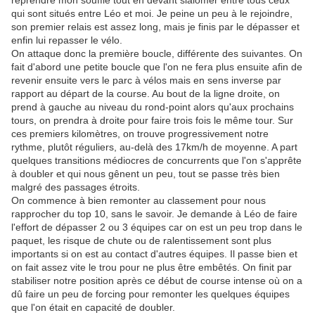
reprendre mon souffle tout en devant slalomer entre tous ceux
qui sont situés entre Léo et moi. Je peine un peu à le rejoindre,
son premier relais est assez long, mais je finis par le dépasser et
enfin lui repasser le vélo.
On attaque donc la première boucle, différente des suivantes. On
fait d'abord une petite boucle que l'on ne fera plus ensuite afin de
revenir ensuite vers le parc à vélos mais en sens inverse par
rapport au départ de la course. Au bout de la ligne droite, on
prend à gauche au niveau du rond-point alors qu'aux prochains
tours, on prendra à droite pour faire trois fois le même tour. Sur
ces premiers kilomètres, on trouve progressivement notre
rythme, plutôt réguliers, au-delà des 17km/h de moyenne. A part
quelques transitions médiocres de concurrents que l'on s'apprête
à doubler et qui nous gênent un peu, tout se passe très bien
malgré des passages étroits.
On commence à bien remonter au classement pour nous
rapprocher du top 10, sans le savoir. Je demande à Léo de faire
l'effort de dépasser 2 ou 3 équipes car on est un peu trop dans le
paquet, les risque de chute ou de ralentissement sont plus
importants si on est au contact d'autres équipes. Il passe bien et
on fait assez vite le trou pour ne plus être embêtés. On finit par
stabiliser notre position après ce début de course intense où on a
dû faire un peu de forcing pour remonter les quelques équipes
que l'on était en capacité de doubler.