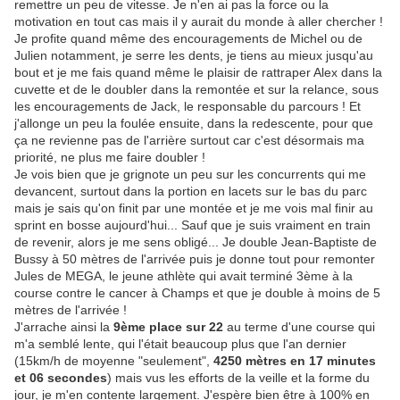
remettre un peu de vitesse. Je n'en ai pas la force ou la
motivation en tout cas mais il y aurait du monde à aller chercher !
Je profite quand même des encouragements de Michel ou de
Julien notamment, je serre les dents, je tiens au mieux jusqu'au
bout et je me fais quand même le plaisir de rattraper Alex dans la
cuvette et de le doubler dans la remontée et sur la relance, sous
les encouragements de Jack, le responsable du parcours ! Et
j'allonge un peu la foulée ensuite, dans la redescente, pour que
ça ne revienne pas de l'arrière surtout car c'est désormais ma
priorité, ne plus me faire doubler !
Je vois bien que je grignote un peu sur les concurrents qui me
devancent, surtout dans la portion en lacets sur le bas du parc
mais je sais qu'on finit par une montée et je me vois mal finir au
sprint en bosse aujourd'hui... Sauf que je suis vraiment en train
de revenir, alors je me sens obligé... Je double Jean-Baptiste de
Bussy à 50 mètres de l'arrivée puis je donne tout pour remonter
Jules de MEGA, le jeune athlète qui avait terminé 3ème à la
course contre le cancer à Champs et que je double à moins de 5
mètres de l'arrivée !
J'arrache ainsi la
9ème place sur 22
au terme d'une course qui
m'a semblé lente, qui l'était beaucoup plus que l'an dernier
(15km/h de moyenne "seulement",
4250 mètres en 17 minutes
et 06 secondes
) mais vus les efforts de la veille et la forme du
jour, je m'en contente largement. J'espère bien être à 100% en