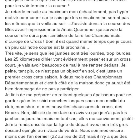
pour les voir terminer la course !
Je retarde ensuite au maximum mon échauffement, pas hyper
motivé pour courir car je sais que les sensations ne seront pas
les mêmes que la veille au soir... J'assiste donc à la course des
filles avec l'impressionnante Anaïs Quemener qui survole la
course, elle qui a pour ambition de faire les Championnats
d'Europe de Cross ! Bon, il est quand même temps que je cours
un peu car notre course est la prochaine...
Très vite, je sens que les jambes sont très lourdes, trop lourdes.
Les 25 kilomètres d'hier vont évidemment peser et sur un cross
court, je vais avoir beaucoup de mal à me rentrer dedans. Je
peine, tant pis, ce n'est pas un objectif en soi, c'est juste un
premier cross cette saison, à deux mois des Championnats
Départementaux et c'est à côté de la maison donc ça aurait été
bien dommage de ne pas y participer.
Je finis de me préparer en retirant quelques épaisseurs pour ne
garder qu'un tee-shirt manches longues sous mon maillot du
club, mon short et mes nouvelles chaussures de cross, des
Brooks. Bon, difficile de me faire un avis vu que je n'ai pas les
jambes aujourd'hui mais en tout cas, elles me conviennent plutôt.
Je me rends ensuite sur la ligne de départ avec mon très gros
dossard épinglé au niveau du ventre. Nous sommes encore
moins que l'an dernier (22 au lieu de 23) mais il n'y a que des