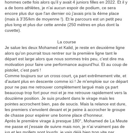
hommes cette fois alors qu'il y avait 4 juniors filles en 2022. Et il y
a de bons athlètes, je n'ai aucun espoir de podium, ce sera
encore plus dur que l'an dernier où j'avais pris la 4ème place
(mais à 3'35/km de moyenne !). Et le parcours est un petit peu
plus long et plus dur cette année (250 mètres en plus dont la
cuvette).
La course
Je salue les deux Mohamed et Kalid, je reste en deuxième ligne
alors qu'on pourrait tous rentrer sur la première ligne tant le
départ est large alors que nous sommes très peu, c'est dire ma
motivation pour faire une performance aujourd'hui. Et au coup de
pistolet, c'est parti !
Comme toujours sur un cross court, ça part extrêmement vite, et
d'autant plus en descente comme ici ! Je m'emploie sur ce départ
pour ne pas me retrouver complètement largué mais ça part
beaucoup trop fort pour moi et je me retrouve rapidement vers la
douzième position. Je suis prudent dans le virage mais les
pointes accrochent bien, pas de soucis. Mais la relance est dure,
les premiers s'envolent devant et je peine à accrocher le groupe
de chasse pour espérer une bonne place d'honneur.
Après le première virage à presque 180°, Mohamed de La Meute
me passe et j'essaie de suivre mais non, je n'ai vraiment pas de
jus et les mollets sont lourds, je vais déjà bien trop vite par