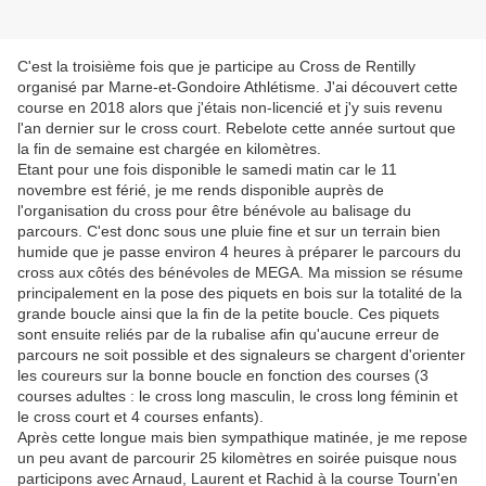
C'est la troisième fois que je participe au Cross de Rentilly
organisé par Marne-et-Gondoire Athlétisme. J'ai découvert cette
course en 2018 alors que j'étais non-licencié et j'y suis revenu
l'an dernier sur le cross court. Rebelote cette année surtout que
la fin de semaine est chargée en kilomètres.
Etant pour une fois disponible le samedi matin car le 11
novembre est férié, je me rends disponible auprès de
l'organisation du cross pour être bénévole au balisage du
parcours. C'est donc sous une pluie fine et sur un terrain bien
humide que je passe environ 4 heures à préparer le parcours du
cross aux côtés des bénévoles de MEGA. Ma mission se résume
principalement en la pose des piquets en bois sur la totalité de la
grande boucle ainsi que la fin de la petite boucle. Ces piquets
sont ensuite reliés par de la rubalise afin qu'aucune erreur de
parcours ne soit possible et des signaleurs se chargent d'orienter
les coureurs sur la bonne boucle en fonction des courses (3
courses adultes : le cross long masculin, le cross long féminin et
le cross court et 4 courses enfants).
Après cette longue mais bien sympathique matinée, je me repose
un peu avant de parcourir 25 kilomètres en soirée puisque nous
participons avec Arnaud, Laurent et Rachid à la course Tourn'en