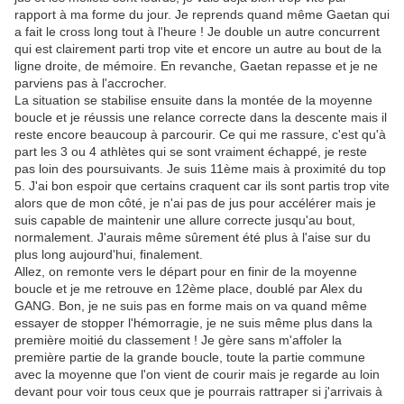
rapport à ma forme du jour. Je reprends quand même Gaetan qui
a fait le cross long tout à l'heure ! Je double un autre concurrent
qui est clairement parti trop vite et encore un autre au bout de la
ligne droite, de mémoire. En revanche, Gaetan repasse et je ne
parviens pas à l'accrocher.
La situation se stabilise ensuite dans la montée de la moyenne
boucle et je réussis une relance correcte dans la descente mais il
reste encore beaucoup à parcourir. Ce qui me rassure, c'est qu'à
part les 3 ou 4 athlètes qui se sont vraiment échappé, je reste
pas loin des poursuivants. Je suis 11ème mais à proximité du top
5. J'ai bon espoir que certains craquent car ils sont partis trop vite
alors que de mon côté, je n'ai pas de jus pour accélérer mais je
suis capable de maintenir une allure correcte jusqu'au bout,
normalement. J'aurais même sûrement été plus à l'aise sur du
plus long aujourd'hui, finalement.
Allez, on remonte vers le départ pour en finir de la moyenne
boucle et je me retrouve en 12ème place, doublé par Alex du
GANG. Bon, je ne suis pas en forme mais on va quand même
essayer de stopper l'hémorragie, je ne suis même plus dans la
première moitié du classement ! Je gère sans m'affoler la
première partie de la grande boucle, toute la partie commune
avec la moyenne que l'on vient de courir mais je regarde au loin
devant pour voir tous ceux que je pourrais rattraper si j'arrivais à