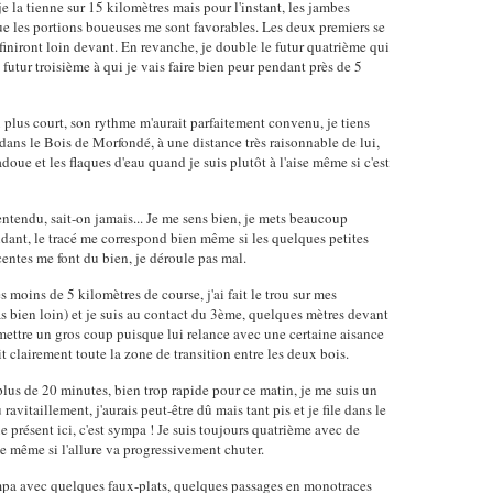
je la tienne sur 15 kilomètres mais pour l'instant, les jambes
ue les portions boueuses me sont favorables. Les deux premiers se
 finiront loin devant. En revanche, je double le futur quatrième qui
futur troisième à qui je vais faire bien peur pendant près de 5
 plus court, son rythme m'aurait parfaitement convenu, je tiens
 dans le Bois de Morfondé, à une distance très raisonnable de lui,
oue et les flaques d'eau quand je suis plutôt à l'aise même si c'est
lentendu, sait-on jamais... Je me sens bien, je mets beaucoup
dant, le tracé me correspond bien même si les quelques petites
entes me font du bien, je déroule pas mal.
moins de 5 kilomètres de course, j'ai fait le trou sur mes
s bien loin) et je suis au contact du 3ème, quelques mètres devant
 mettre un gros coup puisque lui relance avec une certaine aisance
 clairement toute la zone de transition entre les deux bois.
lus de 20 minutes, bien trop rapide pour ce matin, je me suis un
 ravitaillement, j'aurais peut-être dû mais tant pis et je file dans le
présent ici, c'est sympa ! Je suis toujours quatrième avec de
e même si l'allure va progressivement chuter.
ympa avec quelques faux-plats, quelques passages en monotraces