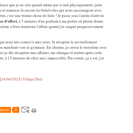
relance que je ne suis quand même pas si mal physiquement, juste
te et remercie là encore les bénévoles qui nous encouragent avec
ètre, c'est une bonne chose de faite ! Je passe sous l'arche d'arrivée
es d'effort
, à 5 minutes d'un podium à ma portée en pleine forme.
oisième a bien maintenu l'allure quand j'ai craqué progressivement
 qui reste très correct à mes yeux. Je récupère le ravitaillement
 en marchant vers le gymnase. En chemin, je croise le troisième avec
 je file récupérer mes affaires, me changer et rentrer après cette
, à 15 minutes de chez moi, impeccable. Par contre, ça y est, j'ai
epost
0