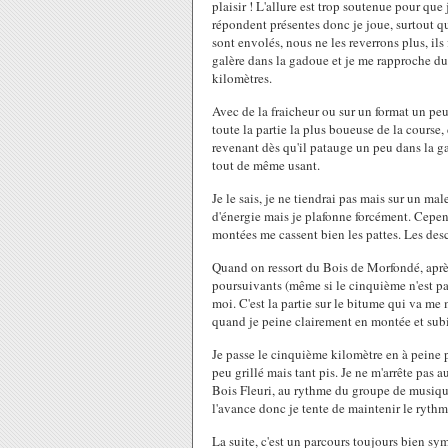
plaisir ! L'allure est trop soutenue pour que 
répondent présentes donc je joue, surtout q
sont envolés, nous ne les reverrons plus, ils
galère dans la gadoue et je me rapproche du 
kilomètres.
Avec de la fraicheur ou sur un format un peu
toute la partie la plus boueuse de la course,
revenant dès qu'il patauge un peu dans la gad
tout de même usant.
Je le sais, je ne tiendrai pas mais sur un ma
d'énergie mais je plafonne forcément. Cepen
montées me cassent bien les pattes. Les desc
Quand on ressort du Bois de Morfondé, après 
poursuivants (même si le cinquième n'est pa
moi. C'est la partie sur le bitume qui va me
quand je peine clairement en montée et subit
Je passe le cinquième kilomètre en à peine p
peu grillé mais tant pis. Je ne m'arrête pas au
Bois Fleuri, au rythme du groupe de musique 
l'avance donc je tente de maintenir le rythm
La suite, c'est un parcours toujours bien s