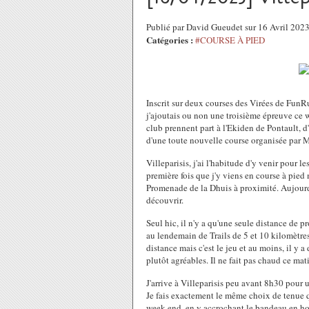
Publié par David Gueudet sur 16 Avril 202
Catégories :
#COURSE À PIED
Inscrit sur deux courses des Virées de FunRu
j'ajoutais ou non une troisième épreuve ce w
club prennent part à l'Ekiden de Pontault, d
d'une toute nouvelle course organisée par M
Villeparisis, j'ai l'habitude d'y venir pour l
première fois que j'y viens en course à pied 
Promenade de la Dhuis à proximité. Aujourd'
découvrir.
Seul hic, il n'y a qu'une seule distance de 
au lendemain de Trails de 5 et 10 kilomètres 
distance mais c'est le jeu et au moins, il y 
plutôt agréables. Il ne fait pas chaud ce mat
J'arrive à Villeparisis peu avant 8h30 pour
Je fais exactement le même choix de tenue qu
week-end, en y accrochant le bandeau en hom