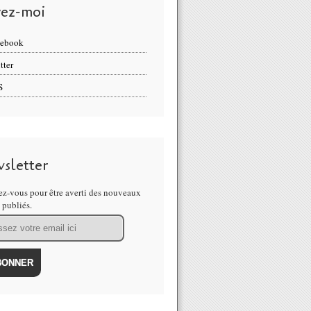
vez-moi
cebook
tter
S
sletter
z-vous pour être averti des nouveaux
s publiés.