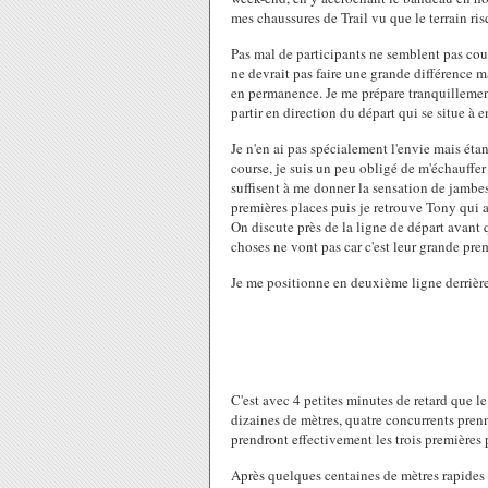
mes chaussures de Trail vu que le terrain ris
Pas mal de participants ne semblent pas cout
ne devrait pas faire une grande différence m
en permanence. Je me prépare tranquillement
partir en direction du départ qui se situe à
Je n'en ai pas spécialement l'envie mais éta
course, je suis un peu obligé de m'échauffe
suffisent à me donner la sensation de jambes
premières places puis je retrouve Tony qui a 
On discute près de la ligne de départ avant 
choses ne vont pas car c'est leur grande pre
Je me positionne en deuxième ligne derrière
C'est avec 4 petites minutes de retard que l
dizaines de mètres, quatre concurrents prenne
prendront effectivement les trois premières 
Après quelques centaines de mètres rapides 