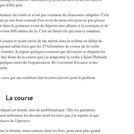
que d'être gras.
umiers des trails et n'ont pas vraiment de chaussures adaptées. Cela
ais je suis bien content d'en avoir de mon côté pour ne pas glisser
 dans le gymnase avant de déposer mes affaires à la consigne et de
 environ 800 mètres de là. C'est un bénévole qui nous y emmène.
nt joueur et ayant envie de me mettre dans le rythme en début de
r quand même bien que les 15 kilomètres de course de la veille
 lourdes. Je repère quelques coureurs qui devraient se disputer les
fini 4ème de la course que j'ai remportée la veille à Saint-Thibault.
quelques mots de l'organisation. Ils s'excusent d'avance si des
mière.
 ceux qui me semblent être les trois favoris pour le podium.
La course
e départ est donné, rien de problématique ! Dès les premières
nt nettement les devants dont les trois que j'ai repérés et qui
places de l'épreuve.
sur le bitume, nous entrons dans les bois, pour mon plus grand