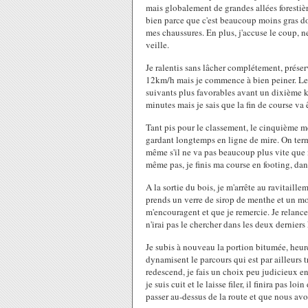
mais globalement de grandes allées foresti
bien parce que c'est beaucoup moins gras do
mes chaussures. En plus, j'accuse le coup, n
veille.
Je ralentis sans lâcher complétement, préser
12km/h mais je commence à bien peiner. Le ki
suivants plus favorables avant un dixième 
minutes mais je sais que la fin de course va ê
Tant pis pour le classement, le cinquième me
gardant longtemps en ligne de mire. On term
même s'il ne va pas beaucoup plus vite que mo
même pas, je finis ma course en footing, dans
A la sortie du bois, je m'arrête au ravitaill
prends un verre de sirop de menthe et un 
m'encouragent et que je remercie. Je relanc
n'irai pas le chercher dans les deux derniers
Je subis à nouveau la portion bitumée, heur
dynamisent le parcours qui est par ailleurs t
redescend, je fais un choix peu judicieux en 
je suis cuit et le laisse filer, il finira pas
passer au-dessus de la route et que nous avon