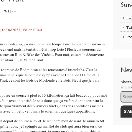
Sui
3, 17:34pm
Fa
Twi
RS
n samedi soir, j'ai mis un peu de temps à me décider pour savoir si
eek-end mais la tentation était trop forte ! Plusieurs coureurs du
'autres au Run & Bike des Virées... Pour moi, ce sera la découverte
acadam 77, le Villepa'Trail !
New
es tournois de Badminton et les rencontres d'interclubs. C'est la
mais je sais que le coin est sympa avec le Canal de l'Ourcq et la
hui, ce sont les Bois de Morfondé et le Bois Fleuri que je vais
Abonne
article
Email
proposée en course à pied et 15 kilomètres, ça fait beaucoup pour moi
faits avec intensité. Je sais donc que ça va être dur de tenir sur la
a de quoi vraiment découvrir ces forêts, dans des conditions météos
in avec un petit vent mais le soleil fait quelques apparitions.
 un départ de course à 9h30. Je récupère mon dossard, le numéro 60.
'hier donc je l'épingle au maillot du club qui aura bien servi ce
mage à Laurent. Autrement, je porte un short et un tee-shirt et