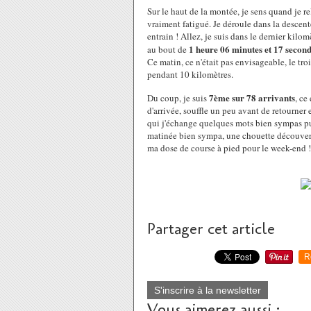
Sur le haut de la montée, je sens quand je 
vraiment fatigué. Je déroule dans la descen
entrain ! Allez, je suis dans le dernier kilom
1 heure 06 minutes et 17 second
au bout de
Ce matin, ce n'était pas envisageable, le tr
pendant 10 kilomètres.
7ème sur 78 arrivants
Du coup, je suis
, ce
d'arrivée, souffle un peu avant de retourner
qui j'échange quelques mots bien sympas puis
matinée bien sympa, une chouette découverte
ma dose de course à pied pour le week-end !
Partager cet article
R
S'inscrire à la newsletter
Vous aimerez aussi :