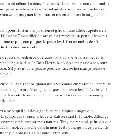
ères quand même. La deuxième partie de course me convient moins
nc je ne bénéficie pas de l'avantage d'avoir plus d'accroche avec
e pouvant plus jouer le podium et ressentant bien la fatigue de la
vant pour l'instant ma position et gardant une allure supérieure à
lomètre 7 est difficile, j'arrive à en remettre un peu sur les deux
kilomètre plus compliqué. Je passe les 10km en moins de 45
tre très dure, au mental.
 dépasse, on échange quelques mots puis je le laisse filer en le
ine la boucle dans le Bois Fleuri, le sixième me passe à son tour
i. S'il y avait un enjeu, je pourrais l'accrocher mais je n'essaie
 le dur.
ement que j'avais zappé quand nous y sommes entrés tout à l'heure. Je
morceau de pomme, échange quelques mots avec les bénévoles qui
e, en descente, le nouveau 5ème pas très loin devant moi mais je
 kilomètres.
eusement qu'il y a des signaleurs et quelques virages qui
rès sympa dans l'ensemble, cette liaison étant inévitable. Allez, ça
courant sur le trottoir mais tant pis. Tony me reprend, je lui dis que
 loin devant moi. Je marche dans la montée du pont qui nous permet de
s déjà dû passer à l'aller dans l'autre sens.