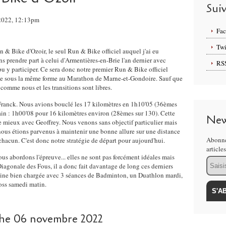
Sui
 2022, 12:13pm
Fa
Twi
un & Bike d'Ozoir, le seul Run & Bike officiel auquel j'ai eu
s prendre part à celui d'Armentières-en-Brie l'an dernier avec
RS
u y participer. Ce sera donc notre premier Run & Bike officiel
ipe sous la même forme au Marathon de Marne-et-Gondoire. Sauf que
t comme nous et les transitions sont libres.
 Franck. Nous avions bouclé les 17 kilomètres en 1h10'05 (36èmes
ain : 1h00'08 pour 16 kilomètres environ (28èmes sur 130). Cette
New
e mieux avec Geoffrey. Nous venons sans objectif particulier mais
 nous étions parvenus à maintenir une bonne allure sur une distance
Abonne
 chacun. C'est donc notre stratégie de départ pour aujourd'hui.
article
us abordons l'épreuve... elles ne sont pas forcément idéales mais
Email
iagonale des Fous, il a donc fait davantage de long ces derniers
aine bien chargée avec 3 séances de Badminton, un Duathlon mardi,
ross samedi matin.
he 06 novembre 2022