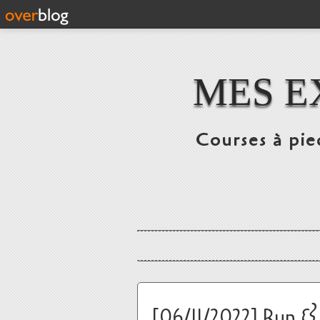
MES E
Courses à pie
[06/11/2022] Run &