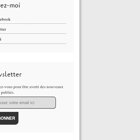
vez-moi
cebook
tter
S
sletter
z-vous pour être averti des nouveaux
s publiés.