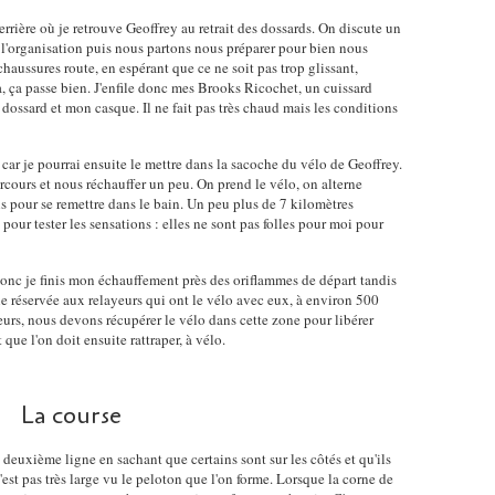
rière où je retrouve Geoffrey au retrait des dossards. On discute un
r l'organisation puis nous partons nous préparer pour bien nous
chaussures route, en espérant que ce ne soit pas trop glissant,
à, ça passe bien. J'enfile donc mes Brooks Ricochet, un cuissard
 dossard et mon casque. Il ne fait pas très chaud mais les conditions
ar je pourrai ensuite le mettre dans la sacoche du vélo de Geoffrey.
arcours et nous réchauffer un peu. On prend le vélo, on alterne
ns pour se remettre dans le bain. Un peu plus de 7 kilomètres
pour tester les sensations : elles ne sont pas folles pour moi pour
donc je finis mon échauffement près des oriflammes de départ tandis
e réservée aux relayeurs qui ont le vélo avec eux, à environ 500
eurs, nous devons récupérer le vélo dans cette zone pour libérer
 que l'on doit ensuite rattraper, à vélo.
La course
deuxième ligne en sachant que certains sont sur les côtés et qu'ils
est pas très large vu le peloton que l'on forme. Lorsque la corne de