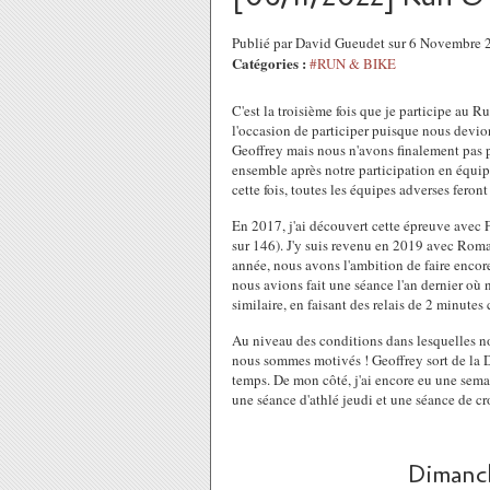
Publié par David Gueudet sur 6 Novembre
Catégories :
#RUN & BIKE
C'est la troisième fois que je participe au R
l'occasion de participer puisque nous devion
Geoffrey mais nous n'avons finalement pas p
ensemble après notre participation en équ
cette fois, toutes les équipes adverses feron
En 2017, j'ai découvert cette épreuve avec
sur 146). J'y suis revenu en 2019 avec Rom
année, nous avons l'ambition de faire encor
nous avions fait une séance l'an dernier où
similaire, en faisant des relais de 2 minutes
Au niveau des conditions dans lesquelles no
nous sommes motivés ! Geoffrey sort de la D
temps. De mon côté, j'ai encore eu une sem
une séance d'athlé jeudi et une séance de c
Dimanc