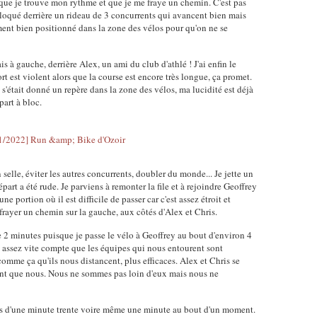
ut que je trouve mon rythme et que je me fraye un chemin. C'est pas
loqué derrière un rideau de 3 concurrents qui avancent bien mais
ement bien positionné dans la zone des vélos pour qu'on ne se
tais à gauche, derrière Alex, un ami du club d'athlé ! J'ai enfin le
ort est violent alors que la course est encore très longue, ça promet.
 s'était donné un repère dans la zone des vélos, ma lucidité est déjà
part à bloc.
en selle, éviter les autres concurrents, doubler du monde... Je jette un
part a été rude. Je parviens à remonter la file et à rejoindre Geoffrey
une portion où il est difficile de passer car c'est assez étroit et
frayer un chemin sur la gauche, aux côtés d'Alex et Chris.
e 2 minutes puisque je passe le vélo à Geoffrey au bout d'environ 4
d assez vite compte que les équipes qui nous entourent sont
 comme ça qu'ils nous distancent, plus efficaces. Alex et Chris se
vent que nous. Nous ne sommes pas loin d'eux mais nous ne
ais d'une minute trente voire même une minute au bout d'un moment.