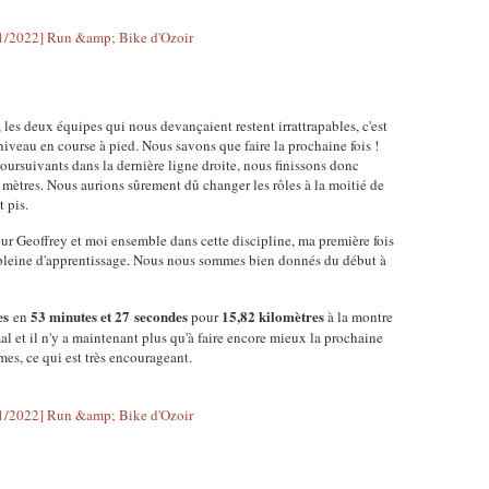
 les deux équipes qui nous devançaient restent irrattrapables, c'est
veau en course à pied. Nous savons que faire la prochaine fois !
poursuivants dans la dernière ligne droite, nous finissons donc
 mètres. Nous aurions sûrement dû changer les rôles à la moitié de
t pis.
ur Geoffrey et moi ensemble dans cette discipline, ma première fois
, pleine d'apprentissage. Nous nous sommes bien donnés du début à
es
53 minutes et 27 secondes
15,82 kilomètres
en
pour
à la montre
al et il n'y a maintenant plus qu'à faire encore mieux la prochaine
es, ce qui est très encourageant.