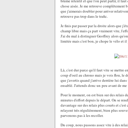
brume retentit et que l'on peut partir, il fa
chose aisée. Je me retrouve complètement b
que j'aimerais doubler pour arriver relativ
retrouve pas trop dans le trafic.
Je finis par passer par la droite alors que j'é
champ libre mais ça part vraiment vite, l'eff
J'ai du mal à distinguer Geoffrey alors qu'on
limitée mais c'est bon, je chope le vélo et il 
Là, c'est dur parce qu'il faut vite se mettre 
coup d'oeil au chrono mais je vois flou, le dé
que j'avertis quand j'arrive derrière lui dans 
ensablé. J'attends donc un peu avant de me 
Pour le moment, on est bien sur des relais d
minutes d'effort depuis le départ. On se ren
davantage sur des relais plus courts et c'est
relayent très régulièrement, bien plus sou
parvenons pas à les recoller.
Du coup, nous passons assez vite à des rel