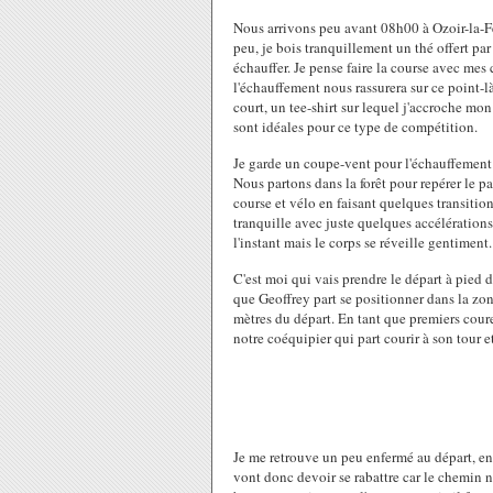
Nous arrivons peu avant 08h00 à Ozoir-la-Fer
peu, je bois tranquillement un thé offert pa
échauffer. Je pense faire la course avec mes 
l'échauffement nous rassurera sur ce point-l
court, un tee-shirt sur lequel j'accroche mon
sont idéales pour ce type de compétition.
Je garde un coupe-vent pour l'échauffement c
Nous partons dans la forêt pour repérer le p
course et vélo en faisant quelques transitio
tranquille avec juste quelques accélérations 
l'instant mais le corps se réveille gentiment.
C'est moi qui vais prendre le départ à pied 
que Geoffrey part se positionner dans la zon
mètres du départ. En tant que premiers cour
notre coéquipier qui part courir à son tour et
Je me retrouve un peu enfermé au départ, en 
vont donc devoir se rabattre car le chemin n'