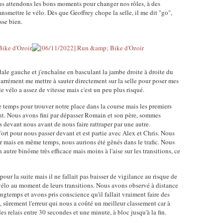
ous attendons les bons moments pour changer nos rôles, à des
ansmettre le vélo. Dès que Geoffrey chope la selle, il me dit "go",
asse bien.
dale gauche et j'enchaîne en basculant la jambe droite à droite du
s carrément me mettre à sauter directement sur la selle pour poser mes
le vélo a assez de vitesse mais c'est un peu plus risqué.
e temps pour trouver notre place dans la course mais les premiers
ment. Nous avons fini par dépasser Romain et son père, sommes
 devant nous avant de nous faire rattraper par une autre.
effort pour nous passer devant et est partie avec Alex et Chris. Nous
r mais en même temps, nous aurions été gênés dans le trafic. Nous
 autre binôme très efficace mais moins à l'aise sur les transitions, ce
our la suite mais il ne fallait pas baisser de vigilance au risque de
 vélo au moment de leurs transitions. Nous avons observé à distance
gtemps et avons pris conscience qu'il fallait vraiment faire des
le, sûrement l'erreur qui nous a coûté un meilleur classement car à
des relais entre 30 secondes et une minute, à bloc jusqu'à la fin.