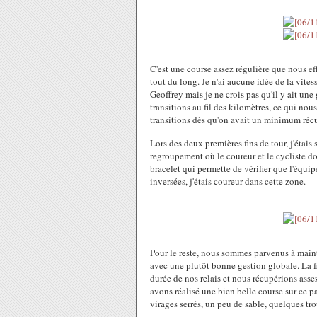
C'est une course assez régulière que nous 
tout du long. Je n'ai aucune idée de la vite
Geoffrey mais je ne crois pas qu'il y ait une 
transitions au fil des kilomètres, ce qui nou
transitions dès qu'on avait un minimum réc
Lors des deux premières fins de tour, j'étai
regroupement où le coureur et le cycliste do
bracelet qui permette de vérifier que l'équipe
inversées, j'étais coureur dans cette zone.
Pour le reste, nous sommes parvenus à mainte
avec une plutôt bonne gestion globale. La fi
durée de nos relais et nous récupérions assez
avons réalisé une bien belle course sur ce pa
virages serrés, un peu de sable, quelques tr