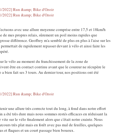
effectuons avec une allure moyenne comprise entre 17,5 et 18km/h
sse de mes propres relais, sûrement un poil moins rapides que
grosse différence. Geoffrey m'a semblé de plus en plus à l'aise sur les
s permettait de rapidement repasser devant à vélo et ainsi faire les
upéré.
s sur le vélo au moment du franchissement de la zone de
ivent être en contact continu avant que le coureur ne récupère le
 a bien fait ses 3 tours. Au dernier tour, nos positions ont été
nir une allure très correcte tout du long, à fond dans notre effort
n a été très dure mais nous sommes restés efficaces en réduisant la
 vite sur le vélo finalement alors que c'était notre crainte. Nous
rcours très plat mais en forêt avec pas mal de feuilles, quelques
ous et flaques et un court passage bien boueux.