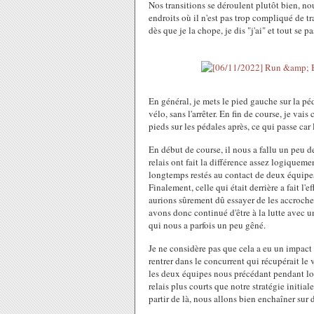
Nos transitions se déroulent plutôt bien, n
endroits où il n'est pas trop compliqué de tr
dès que je la chope, je dis "j'ai" et tout se p
En général, je mets le pied gauche sur la pé
vélo, sans l'arrêter. En fin de course, je vai
pieds sur les pédales après, ce qui passe car 
En début de course, il nous a fallu un peu d
relais ont fait la différence assez logique
longtemps restés au contact de deux équipes
Finalement, celle qui était derrière a fait l'
aurions sûrement dû essayer de les accroche
avons donc continué d'être à la lutte avec un
qui nous a parfois un peu gêné.
Je ne considère pas que cela a eu un impact p
rentrer dans le concurrent qui récupérait le
les deux équipes nous précédant pendant lon
relais plus courts que notre stratégie initia
partir de là, nous allons bien enchaîner sur 