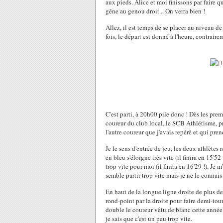
aux pieds. Alice et moi finissons par faire 
gêne au genou droit... On verra bien !
Allez, il est temps de se placer au niveau d
fois, le départ est donné à l'heure, contrairem
C'est parti, à 20h00 pile donc ! Dès les prem
coureur du club local, le SCB Athlétisme, p
l'autre coureur que j'avais repéré et qui pre
Je le sens d'entrée de jeu, les deux athlète
en bleu s'éloigne très vite (il finira en 15'52
trop vite pour moi (il finira en 16'29 !). Je
semble partir trop vite mais je ne le connais
En haut de la longue ligne droite de plus d
rond-point par la droite pour faire demi-tour.
double le coureur vêtu de blanc cette année 
je sais que c'est un peu trop vite.