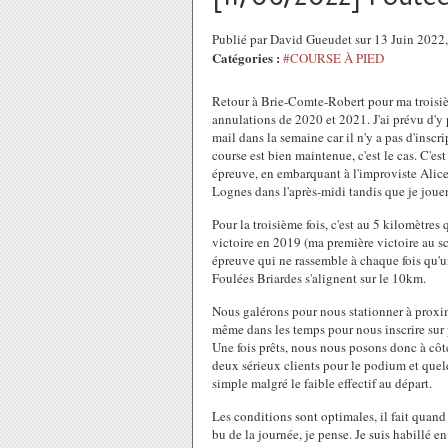
Publié par David Gueudet sur 13 Juin 202
Catégories :
#COURSE À PIED
Retour à Brie-Comte-Robert pour ma troisièm
annulations de 2020 et 2021. J'ai prévu d'y 
mail dans la semaine car il n'y a pas d'inscr
course est bien maintenue, c'est le cas. C'est
épreuve, en embarquant à l'improviste Alic
Lognes dans l'après-midi tandis que je joue
Pour la troisième fois, c'est au 5 kilomètre
victoire en 2019 (ma première victoire au scra
épreuve qui ne rassemble à chaque fois qu'u
Foulées Briardes s'alignent sur le 10km.
Nous galérons pour nous stationner à proxi
même dans les temps pour nous inscrire sur p
Une fois prêts, nous nous posons donc à côté
deux sérieux clients pour le podium et quel
simple malgré le faible effectif au départ.
Les conditions sont optimales, il fait quan
bu de la journée, je pense. Je suis habillé e