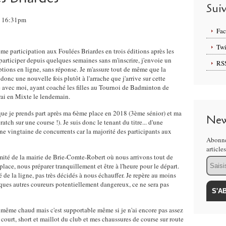
Sui
2, 16:31pm
Fa
Twi
e participation aux Foulées Briardes en trois éditions après les
participer depuis quelques semaines sans m'inscrire, j'envoie un
RS
iptions en ligne, sans réponse. Je m'assure tout de même que la
 donc une nouvelle fois plutôt à l'arrache que j'arrive sur cette
e avec moi, ayant coaché les filles au Tournoi de Badminton de
rai en Mixte le lendemain.
s que je prends part après ma 6ème place en 2018 (3ème sénior) et ma
New
tch sur une course !). Je suis donc le tenant du titre... d'une
ne vingtaine de concurrents car la majorité des participants aux
Abonne
article
mité de la mairie de Brie-Comte-Robert où nous arrivons tout de
Email
lace, nous préparer tranquillement et être à l'heure pour le départ.
 de la ligne, pas très décidés à nous échauffer. Je repère au moins
ques autres coureurs potentiellement dangereux, ce ne sera pas
d même chaud mais c'est supportable même si je n'ai encore pas assez
n court, short et maillot du club et mes chaussures de course sur route