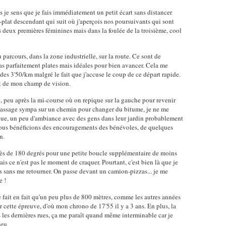
s je sens que je fais immédiatement un petit écart sans distancer
-plat descendant qui suit où j'aperçois nos poursuivants qui sont
es deux premières féminines mais dans la foulée de la troisième, cool
u parcours, dans la zone industrielle, sur la route. Ce sont de
as parfaitement plates mais idéales pour bien avancer. Cela me
es 3'50/km malgré le fait que j'accuse le coup de ce départ rapide.
nt de mon champ de vision.
nt, peu après la mi-course où on repique sur la gauche pour revenir
 Passage sympa sur un chemin pour changer du bitume, je ne me
ngue, un peu d'ambiance avec des gens dans leur jardin probablement
nous bénéficions des encouragements des bénévoles, de quelques
n.
ès de 180 degrés pour une petite boucle supplémentaire de moins
is ce n'est pas le moment de craquer. Pourtant, c'est bien là que je
rs sans me retourner. On passe devant un camion-pizzas... je me
e !
e fait en fait qu'un peu plus de 800 mètres, comme les autres années
sur cette épreuve, d'où mon chrono de 17'55 il y a 3 ans. En plus, la
is les dernières rues, ça me paraît quand même interminable car je
peu.