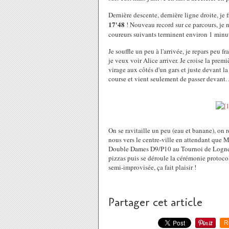
Dernière descente, dernière ligne droite, je f
17'48
! Nouveau record sur ce parcours, je n
coureurs suivants terminent environ 1 minut
Je souffle un peu à l'arrivée, je repars peu 
je veux voir Alice arriver. Je croise la prem
virage aux côtés d'un gars et juste devant la
course et vient seulement de passer devant. Je
On se ravitaille un peu (eau et banane), on r
nous vers le centre-ville en attendant que M
Double Dames D9/P10 au Tournoi de Lognes
pizzas puis se déroule la cérémonie protocol
semi-improvisée, ça fait plaisir !
Partager cet article
R