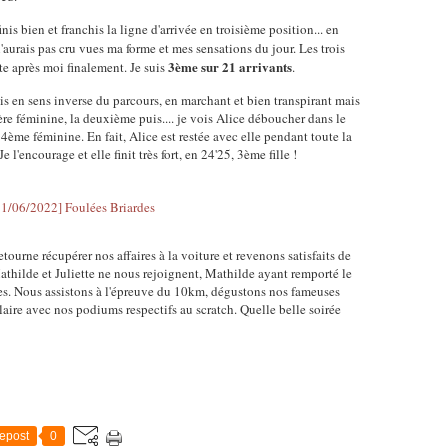
inis bien et franchis la ligne d'arrivée en troisième position... en
'aurais pas cru vues ma forme et mes sensations du jour. Les trois
3ème sur 21 arrivants
e après moi finalement. Je suis
.
frais en sens inverse du parcours, en marchant et bien transpirant mais
ière féminine, la deuxième puis.... je vois Alice déboucher dans le
 4ème féminine. En fait, Alice est restée avec elle pendant toute la
 l'encourage et elle finit très fort, en 24'25, 3ème fille !
etourne récupérer nos affaires à la voiture et revenons satisfaits de
athilde et Juliette ne nous rejoignent, Mathilde ayant remporté le
. Nous assistons à l'épreuve du 10km, dégustons nos fameuses
aire avec nos podiums respectifs au scratch. Quelle belle soirée
epost
0