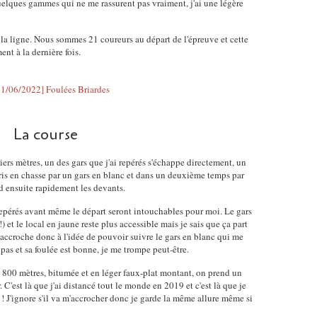
quelques gammes qui ne me rassurent pas vraiment, j'ai une légère
e la ligne. Nous sommes 21 coureurs au départ de l'épreuve et cette
ent à la dernière fois.
La course
iers mètres, un des gars que j'ai repérés s'échappe directement, un
ris en chasse par un gars en blanc et dans un deuxième temps par
nd ensuite rapidement les devants.
s repérés avant même le départ seront intouchables pour moi. Le gars
 !) et le local en jaune reste plus accessible mais je sais que ça part
 m'accroche donc à l'idée de pouvoir suivre le gars en blanc qui me
 pas et sa foulée est bonne, je me trompe peut-être.
e 800 mètres, bitumée et en léger faux-plat montant, on prend un
 C'est là que j'ai distancé tout le monde en 2019 et c'est là que je
! J'ignore s'il va m'accrocher donc je garde la même allure même si