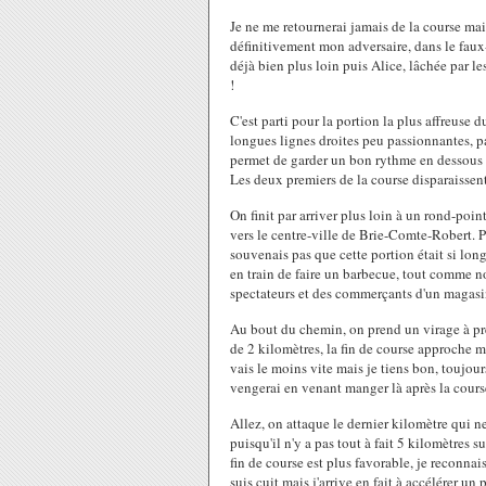
Je ne me retournerai jamais de la course mai
définitivement mon adversaire, dans le faux
déjà bien plus loin puis Alice, lâchée par l
!
C'est parti pour la portion la plus affreuse d
longues lignes droites peu passionnantes, p
permet de garder un bon rythme en dessous d
Les deux premiers de la course disparaisse
On finit par arriver plus loin à un rond-poi
vers le centre-ville de Brie-Comte-Robert.
souvenais pas que cette portion était si lo
en train de faire un barbecue, tout comme 
spectateurs et des commerçants d'un magasi
Au bout du chemin, on prend un virage à pr
de 2 kilomètres, la fin de course approche ma
vais le moins vite mais je tiens bon, toujou
vengerai en venant manger là après la cours
Allez, on attaque le dernier kilomètre qui n
puisqu'il n'y a pas tout à fait 5 kilomètres 
fin de course est plus favorable, je reconna
suis cuit mais j'arrive en fait à accélérer un 