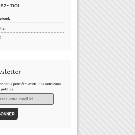
vez-moi
cebook
tter
S
sletter
z-vous pour être averti des nouveaux
s publiés.