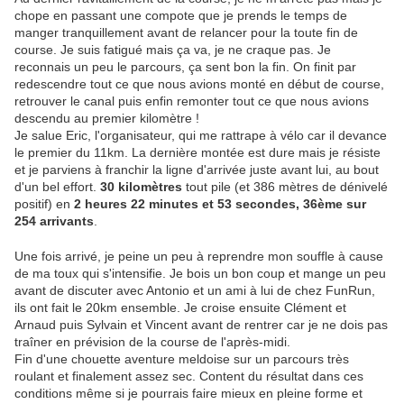
chope en passant une compote que je prends le temps de
manger tranquillement avant de relancer pour la toute fin de
course. Je suis fatigué mais ça va, je ne craque pas. Je
reconnais un peu le parcours, ça sent bon la fin. On finit par
redescendre tout ce que nous avions monté en début de course,
retrouver le canal puis enfin remonter tout ce que nous avions
descendu au premier kilomètre !
Je salue Eric, l'organisateur, qui me rattrape à vélo car il devance
le premier du 11km. La dernière montée est dure mais je résiste
et je parviens à franchir la ligne d'arrivée juste avant lui, au bout
d'un bel effort.
30 kilomètres
tout pile (et 386 mètres de dénivelé
positif) en
2 heures 22 minutes et 53 secondes, 36ème sur
254 arrivants
.
Une fois arrivé, je peine un peu à reprendre mon souffle à cause
de ma toux qui s'intensifie. Je bois un bon coup et mange un peu
avant de discuter avec Antonio et un ami à lui de chez FunRun,
ils ont fait le 20km ensemble. Je croise ensuite Clément et
Arnaud puis Sylvain et Vincent avant de rentrer car je ne dois pas
traîner en prévision de la course de l'après-midi.
Fin d'une chouette aventure meldoise sur un parcours très
roulant et finalement assez sec. Content du résultat dans ces
conditions même si je pourrais faire mieux en pleine forme et