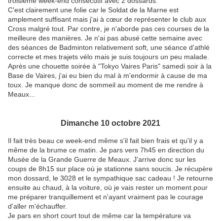
troisième week-end consécutif avec 2 dossards.
C'est clairement une folie car le Soldat de la Marne est
amplement suffisant mais j'ai à cœur de représenter le club aux
Cross malgré tout. Par contre, je n'aborde pas ces courses de la
meilleure des manières. Je n'ai pas abusé cette semaine avec
des séances de Badminton relativement soft, une séance d'athlé
correcte et mes trajets vélo mais je suis toujours un peu malade.
Après une chouette soirée à "Tokyo Vaires Paris" samedi soir à la
Base de Vaires, j'ai eu bien du mal à m'endormir à cause de ma
toux. Je manque donc de sommeil au moment de me rendre à
Meaux...
Dimanche 10 octobre 2021
Il fait très beau ce week-end même s'il fait bien frais et qu'il y a
même de la brume ce matin. Je pars vers 7h45 en direction du
Musée de la Grande Guerre de Meaux. J'arrive donc sur les
coups de 8h15 sur place où je stationne sans soucis. Je récupère
mon dossard, le 3028 et le sympathique sac cadeau ! Je retourne
ensuite au chaud, à la voiture, où je vais rester un moment pour
me préparer tranquillement et n'ayant vraiment pas le courage
d'aller m'échauffer.
Je pars en short court tout de même car la température va