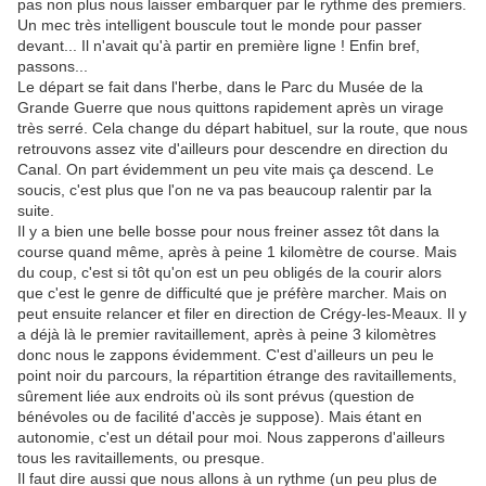
pas non plus nous laisser embarquer par le rythme des premiers.
Un mec très intelligent bouscule tout le monde pour passer
devant... Il n'avait qu'à partir en première ligne ! Enfin bref,
passons...
Le départ se fait dans l'herbe, dans le Parc du Musée de la
Grande Guerre que nous quittons rapidement après un virage
très serré. Cela change du départ habituel, sur la route, que nous
retrouvons assez vite d'ailleurs pour descendre en direction du
Canal. On part évidemment un peu vite mais ça descend. Le
soucis, c'est plus que l'on ne va pas beaucoup ralentir par la
suite.
Il y a bien une belle bosse pour nous freiner assez tôt dans la
course quand même, après à peine 1 kilomètre de course. Mais
du coup, c'est si tôt qu'on est un peu obligés de la courir alors
que c'est le genre de difficulté que je préfère marcher. Mais on
peut ensuite relancer et filer en direction de Crégy-les-Meaux. Il y
a déjà là le premier ravitaillement, après à peine 3 kilomètres
donc nous le zappons évidemment. C'est d'ailleurs un peu le
point noir du parcours, la répartition étrange des ravitaillements,
sûrement liée aux endroits où ils sont prévus (question de
bénévoles ou de facilité d'accès je suppose). Mais étant en
autonomie, c'est un détail pour moi. Nous zapperons d'ailleurs
tous les ravitaillements, ou presque.
Il faut dire aussi que nous allons à un rythme (un peu plus de