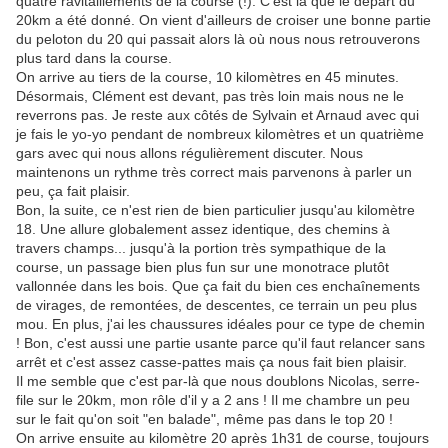
quatre ravitaillements de la course (!). C'est là que le départ du
20km a été donné. On vient d'ailleurs de croiser une bonne partie
du peloton du 20 qui passait alors là où nous nous retrouverons
plus tard dans la course.
On arrive au tiers de la course, 10 kilomètres en 45 minutes.
Désormais, Clément est devant, pas très loin mais nous ne le
reverrons pas. Je reste aux côtés de Sylvain et Arnaud avec qui
je fais le yo-yo pendant de nombreux kilomètres et un quatrième
gars avec qui nous allons régulièrement discuter. Nous
maintenons un rythme très correct mais parvenons à parler un
peu, ça fait plaisir.
Bon, la suite, ce n'est rien de bien particulier jusqu'au kilomètre
18. Une allure globalement assez identique, des chemins à
travers champs... jusqu'à la portion très sympathique de la
course, un passage bien plus fun sur une monotrace plutôt
vallonnée dans les bois. Que ça fait du bien ces enchaînements
de virages, de remontées, de descentes, ce terrain un peu plus
mou. En plus, j'ai les chaussures idéales pour ce type de chemin
! Bon, c'est aussi une partie usante parce qu'il faut relancer sans
arrêt et c'est assez casse-pattes mais ça nous fait bien plaisir.
Il me semble que c'est par-là que nous doublons Nicolas, serre-
file sur le 20km, mon rôle d'il y a 2 ans ! Il me chambre un peu
sur le fait qu'on soit "en balade", même pas dans le top 20 !
On arrive ensuite au kilomètre 20 après 1h31 de course, toujours