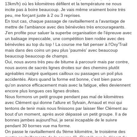
13km/h) où les kilomètres défilent et la température ne nous
incite pas à boire beaucoup. Je vais même vraiment boire très
peu, me forçant juste à 2 ou 3 reprises.
En tout cas, chaque passage de ravitaillement a l'avantage de
mettre de l'ambiance avec des bénévoles très encourageants.
J'en profite pour saluer la superbe organisation de l'épreuve avec
un balisage impeccable, une compétition bien rodée avec des
bénévoles au top du top ! La course me fait penser à l'Oxy'Trail
mais dans des coins un peu plus 'paumés' avec beaucoup
beaucoup beaucoup de champs.
Oui, nous avons très peu de bitume à parcourir mais par contre,
nous avons de sacrés lignes droites sur des chemins plutôt
agréables malgré quelques cailloux ou passages un poil plus
accidentés. Alors quand la forme est bonne, c'est bien parce
qu'on avance efficacement mais avec la fatigue, elles deviennent
encore plus longues ces lignes droites.
Nous formons un petit groupe pendant pas mal de kilomètres
avec Clément qui donne l'allure et Sylvain, Arnaud et moi qui
tentons de tenir mais nous finissons par laisser filer Clément au
bout d'un moment, après avoir dépassé un petit groupe. Il a de
bonnes jambes aujourd'hui, je serai incapable de le suivre
pendant 30 bornes vue ma forme.
On passe le ravitaillement du 9ème kilomètre, le troisième des