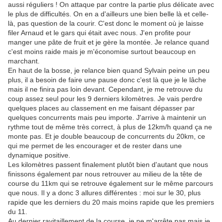
aussi réguliers ! On attaque par contre la partie plus délicate avec
le plus de difficultés. On en a d'ailleurs une bien belle là et celle-
là, pas question de la courir. C'est donc le moment où je laisse
filer Arnaud et le gars qui était avec nous. J'en profite pour
manger une pâte de fruit et je gère la montée. Je relance quand
c'est moins raide mais je m'économise surtout beaucoup en
marchant.
En haut de la bosse, je relance bien quand Sylvain peine un peu
plus, il a besoin de faire une pause donc c'est là que je le lâche
mais il ne finira pas loin devant. Cependant, je me retrouve du
coup assez seul pour les 9 derniers kilomètres. Je vais perdre
quelques places au classement en me faisant dépasser par
quelques concurrents mais peu importe. J'arrive à maintenir un
rythme tout de même très correct, à plus de 12km/h quand ça ne
monte pas. Et je double beaucoup de concurrents du 20km, ce
qui me permet de les encourager et de rester dans une
dynamique positive.
Les kilomètres passent finalement plutôt bien d'autant que nous
finissons également par nous retrouver au milieu de la tête de
course du 11km qui se retrouve également sur le même parcours
que nous. Il y a donc 3 allures différentes : moi sur le 30, plus
rapide que les derniers du 20 mais moins rapide que les premiers
du 11.
Au dernier ravitaillement de la course, je ne m'arrête pas mais je