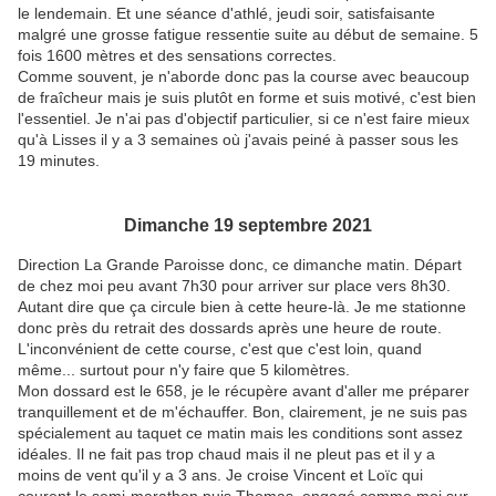
le lendemain. Et une séance d'athlé, jeudi soir, satisfaisante
malgré une grosse fatigue ressentie suite au début de semaine. 5
fois 1600 mètres et des sensations correctes.
Comme souvent, je n'aborde donc pas la course avec beaucoup
de fraîcheur mais je suis plutôt en forme et suis motivé, c'est bien
l'essentiel. Je n'ai pas d'objectif particulier, si ce n'est faire mieux
qu'à Lisses il y a 3 semaines où j'avais peiné à passer sous les
19 minutes.
Dimanche 19 septembre 2021
Direction La Grande Paroisse donc, ce dimanche matin. Départ
de chez moi peu avant 7h30 pour arriver sur place vers 8h30.
Autant dire que ça circule bien à cette heure-là. Je me stationne
donc près du retrait des dossards après une heure de route.
L'inconvénient de cette course, c'est que c'est loin, quand
même... surtout pour n'y faire que 5 kilomètres.
Mon dossard est le 658, je le récupère avant d'aller me préparer
tranquillement et de m'échauffer. Bon, clairement, je ne suis pas
spécialement au taquet ce matin mais les conditions sont assez
idéales. Il ne fait pas trop chaud mais il ne pleut pas et il y a
moins de vent qu'il y a 3 ans. Je croise Vincent et Loïc qui
courent le semi-marathon puis Thomas, engagé comme moi sur