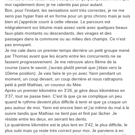
moi rapidement donc je ne ralentis pas pour autant.
Bon, pour l'instant, les sensations sont très correctes, je ne me
sens pas hyper frais et en forme pour un gros chrono mais je suis
bien et j'apprécie courir à cette vitesse. Le parcours est
intégralement sur bitume mais assez varié avec quelques beaux
faux-plats montants ou descendants, des virages et des
passages dans la commune ou au milieu des champs. Ce n'est
pas ennuyant.
Je me cale dans un premier temps derrière un petit groupe mené
par Thomas avant que les écarts entre les concurrents ne se
fassent progressivement. Je me retrouve alors 8ème de la
course (sans le savoir, j'aurais plutôt pensé que j'étais vers la
10ème position). Je vais faire le yo-yo avec Yann pendant un
moment, un coup devant, un coup derrière et nous rattrapons
petit à petit Mathias, un coureur du Mée.
Après un premier kilomètre en 3'26, je gère deux kilomètres en
3'37, tout se passe bien. C'est là que ça se complique un peu
quand le rythme devient plus difficile à tenir et que ça craque un
peu autour de moi. Yann est encore bien et j'ai même du mal à le
suivre tandis que Mathias ne tient pas et finit par lâcher. Je
résiste entre les deux, en serrant les dents.
Le quatrième kilomètre est le plus lent en 3'42, le plus difficile, le
plus subi mais ça reste très correct pour moi. Je parviens à en