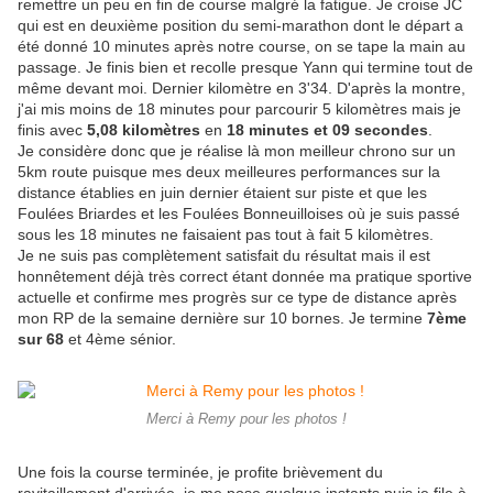
remettre un peu en fin de course malgré la fatigue. Je croise JC
qui est en deuxième position du semi-marathon dont le départ a
été donné 10 minutes après notre course, on se tape la main au
passage. Je finis bien et recolle presque Yann qui termine tout de
même devant moi. Dernier kilomètre en 3'34. D'après la montre,
j'ai mis moins de 18 minutes pour parcourir 5 kilomètres mais je
finis avec
5,08 kilomètres
en
18 minutes et 09 secondes
.
Je considère donc que je réalise là mon meilleur chrono sur un
5km route puisque mes deux meilleures performances sur la
distance établies en juin dernier étaient sur piste et que les
Foulées Briardes et les Foulées Bonneuilloises où je suis passé
sous les 18 minutes ne faisaient pas tout à fait 5 kilomètres.
Je ne suis pas complètement satisfait du résultat mais il est
honnêtement déjà très correct étant donnée ma pratique sportive
actuelle et confirme mes progrès sur ce type de distance après
mon RP de la semaine dernière sur 10 bornes. Je termine
7ème
sur 68
et 4ème sénior.
Merci à Remy pour les photos !
Une fois la course terminée, je profite brièvement du
ravitaillement d'arrivée, je me pose quelque instants puis je file à