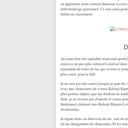
en apportant notre soutien financier à ceux q
défi/challenge personnel. Ce sera ainsi pou
briller au classement.
D
Au cœur d'un très agréable week-end sportif, 
exercice un peu plus intensif à réaliser dans
maximum de tours du lac qui se trouve juste 
plus corsé, pour le défi.
Je ne suis pas très serein lorsque je pars de 
avec mes chaussures de course Kalenji Kiprun
plus portées depuis que ma douleur au tendo
faire, je ne ressens pas d'amorti et crains 
finalement chausser mes Kalenji Kiprun Long
sécurisantes.
Je repars donc en direction du lac, soit un t
lié au changement de chaussures. Et les sens