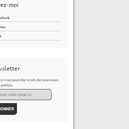
vez-moi
cebook
tter
S
sletter
z-vous pour être averti des nouveaux
s publiés.