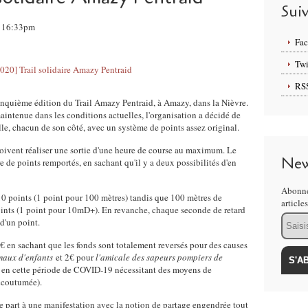
Sui
, 16:33pm
Fa
Twi
RS
inquième édition du Trail Amazy Pentraid, à Amazy, dans la Nièvre.
aintenue dans les conditions actuelles, l'organisation a décidé de
lle, chacun de son côté, avec un système de points assez original.
 doivent réaliser une sortie d'une heure de course au maximum. Le
New
 de points remportés, en sachant qu'il y a deux possibilités d'en
Abonne
0 points (1 point pour 100 mètres) tandis que 100 mètres de
article
oints (1 point pour 10mD+). En revanche, chaque seconde de retard
Email
 d'un point.
3€ en sachant que les fonds sont totalement reversés pour des causes
maux d'enfants
et 2€ pour
l'amicale des sapeurs pompiers de
ns en cette période de COVID-19 nécessitant des moyens de
accoutumée).
 part à une manifestation avec la notion de partage engendrée tout