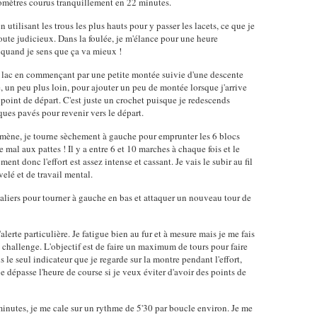
ilomètres courus tranquillement en 22 minutes.
 utilisant les trous les plus hauts pour y passer les lacets, ce que je
oute judicieux. Dans la foulée, je m'élance pour une heure
quand je sens que ça va mieux !
 du lac en commençant par une petite montée suivie d'une descente
, un peu plus loin, pour ajouter un peu de montée lorsque j'arrive
 point de départ. C'est juste un crochet puisque je redescends
ques pavés pour revenir vers le départ.
ramène, je tourne sèchement à gauche pour emprunter les 6 blocs
e mal aux pattes ! Il y a entre 6 et 10 marches à chaque fois et le
nt donc l'effort est assez intense et cassant. Je vais le subir au fil
elé et de travail mental.
aliers pour tourner à gauche en bas et attaquer un nouveau tour de
lerte particulière. Je fatigue bien au fur et à mesure mais je me fais
 challenge. L'objectif est de faire un maximum de tours pour faire
e seul indicateur que je regarde sur la montre pendant l'effort,
 je dépasse l'heure de course si je veux éviter d'avoir des points de
minutes, je me cale sur un rythme de 5'30 par boucle environ. Je me