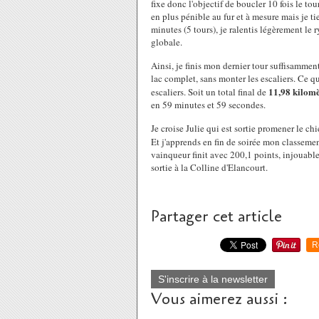
fixe donc l'objectif de boucler 10 fois le t
en plus pénible au fur et à mesure mais je t
minutes (5 tours), je ralentis légèrement le 
globale.
Ainsi, je finis mon dernier tour suffisammen
lac complet, sans monter les escaliers. Ce 
11,98 kilom
escaliers. Soit un total final de
en 59 minutes et 59 secondes.
Je croise Julie qui est sortie promener le c
Et j'apprends en fin de soirée mon classemen
vainqueur finit avec 200,1 points, injouable
sortie à la Colline d'Elancourt.
Partager cet article
R
S'inscrire à la newsletter
Vous aimerez aussi :