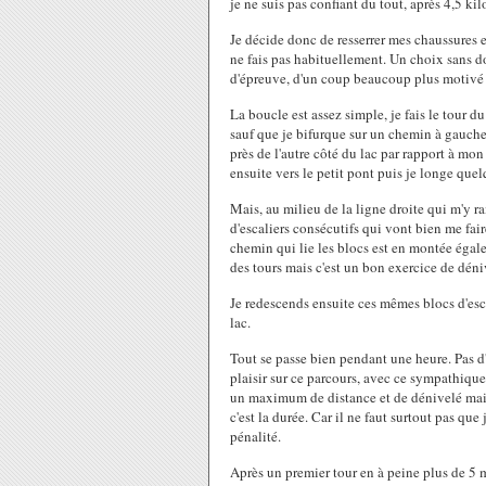
je ne suis pas confiant du tout, après 4,5 k
Je décide donc de resserrer mes chaussures en
ne fais pas habituellement. Un choix sans d
d'épreuve, d'un coup beaucoup plus motivé 
La boucle est assez simple, je fais le tour
sauf que je bifurque sur un chemin à gauche
près de l'autre côté du lac par rapport à mon
ensuite vers le petit pont puis je longe quel
Mais, au milieu de la ligne droite qui m'y 
d'escaliers consécutifs qui vont bien me fair
chemin qui lie les blocs est en montée égaleme
des tours mais c'est un bon exercice de déniv
Je redescends ensuite ces mêmes blocs d'esc
lac.
Tout se passe bien pendant une heure. Pas d'a
plaisir sur ce parcours, avec ce sympathique
un maximum de distance et de dénivelé mais l
c'est la durée. Car il ne faut surtout pas que
pénalité.
Après un premier tour en à peine plus de 5 