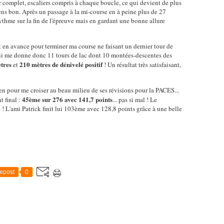
our complet, escaliers compris à chaque boucle, ce qui devient de plus
iens bon. Après un passage à la mi-course en à peine plus de 27
rythme sur la fin de l'épreuve mais en gardant une bonne allure
t en avance pour terminer ma course ne faisant un dernier tour de
qui me donne donc 11 tours de lac dont 10 montées-descentes des
ètres
210 mètres de dénivelé positif
et
! Un résultat très satisfaisant,
hien pour me croiser au beau milieu de ses révisions pour la PACES...
45ème sur 276 avec 141,7 points
t final :
... pas si mal ! Le
 ! L'ami Patrick finit lui 103ème avec 128,8 points grâce à une belle
epost
0