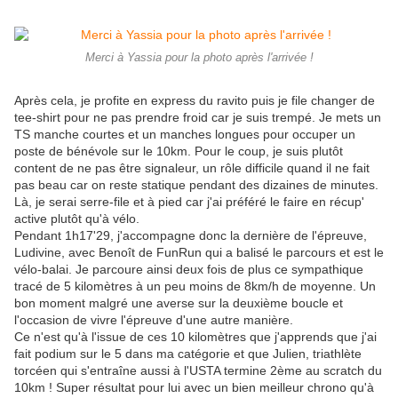
Merci à Yassia pour la photo après l'arrivée !
Après cela, je profite en express du ravito puis je file changer de
tee-shirt pour ne pas prendre froid car je suis trempé. Je mets un
TS manche courtes et un manches longues pour occuper un
poste de bénévole sur le 10km. Pour le coup, je suis plutôt
content de ne pas être signaleur, un rôle difficile quand il ne fait
pas beau car on reste statique pendant des dizaines de minutes.
Là, je serai serre-file et à pied car j'ai préféré le faire en récup'
active plutôt qu'à vélo.
Pendant 1h17'29, j'accompagne donc la dernière de l'épreuve,
Ludivine, avec Benoît de FunRun qui a balisé le parcours et est le
vélo-balai. Je parcoure ainsi deux fois de plus ce sympathique
tracé de 5 kilomètres à un peu moins de 8km/h de moyenne. Un
bon moment malgré une averse sur la deuxième boucle et
l'occasion de vivre l'épreuve d'une autre manière.
Ce n'est qu'à l'issue de ces 10 kilomètres que j'apprends que j'ai
fait podium sur le 5 dans ma catégorie et que Julien, triathlète
torcéen qui s'entraîne aussi à l'USTA termine 2ème au scratch du
10km ! Super résultat pour lui avec un bien meilleur chrono qu'à