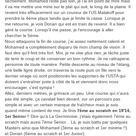
sèchement. Mohamed reste pas loin, je l'ai en point de mire mais
il va me mettre une mine sur le plat qui suit, le long de la plaine. Il
revient très efficacement sur un coureur de l'US Malakoff pour
prendre la 4ème place tandis que je limite la casse. Lorsque je
me retourne, je vois Dorian qui est en train de revenir. Il a bien
géré la course. Lorsqu'il me passe, je l'encourage à aller
chercher le 5ème.
Nous attaquons la fin de course, j'ai assez nettement ralenti et
Mohamed a complètement disparu de mon champ de vision. Il
faut dire qu'il finit très fort. Moi, je ne vise plus rien, je tâche juste
de tenir le coup et de conserver un bon rythme. Je ne rattraperai
personne de toute manière. Petite descente au niveau de l'étang,
une belle ligne droite, on traverse la route puis on file vers le
dernier virage où sont positionnés les supporters de l'USTA qui
doivent s'entraîner juste à côté de là et viennent donc nous
encourager, c'est sympa !
Allez, derniers mètres, je grimace un peu. Une course qui n'aura
pas été simple, ça cavalait bien devant, sur un parcours pas
simple et avec un certain manque de fraîcheur mais je suis
quand même content de moi. Je finis
7ème au scratch en 19'14,
1er Senior
!! Dire qu'à La Germinoise, j'étais également 7ème au
scratch mais aussi 7ème Senior... Là, je suis battu par quelques
Masters ainsi que Mohamed (3ème au scratch et 1er minime !!)
et Dorian (6ème au scratch et 1er Junior).