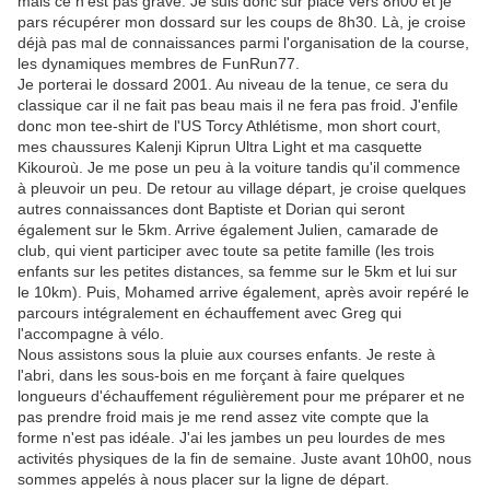
mais ce n'est pas grave. Je suis donc sur place vers 8h00 et je
pars récupérer mon dossard sur les coups de 8h30. Là, je croise
déjà pas mal de connaissances parmi l'organisation de la course,
les dynamiques membres de FunRun77.
Je porterai le dossard 2001. Au niveau de la tenue, ce sera du
classique car il ne fait pas beau mais il ne fera pas froid. J'enfile
donc mon tee-shirt de l'US Torcy Athlétisme, mon short court,
mes chaussures Kalenji Kiprun Ultra Light et ma casquette
Kikouroù. Je me pose un peu à la voiture tandis qu'il commence
à pleuvoir un peu. De retour au village départ, je croise quelques
autres connaissances dont Baptiste et Dorian qui seront
également sur le 5km. Arrive également Julien, camarade de
club, qui vient participer avec toute sa petite famille (les trois
enfants sur les petites distances, sa femme sur le 5km et lui sur
le 10km). Puis, Mohamed arrive également, après avoir repéré le
parcours intégralement en échauffement avec Greg qui
l'accompagne à vélo.
Nous assistons sous la pluie aux courses enfants. Je reste à
l'abri, dans les sous-bois en me forçant à faire quelques
longueurs d'échauffement régulièrement pour me préparer et ne
pas prendre froid mais je me rend assez vite compte que la
forme n'est pas idéale. J'ai les jambes un peu lourdes de mes
activités physiques de la fin de semaine. Juste avant 10h00, nous
sommes appelés à nous placer sur la ligne de départ.