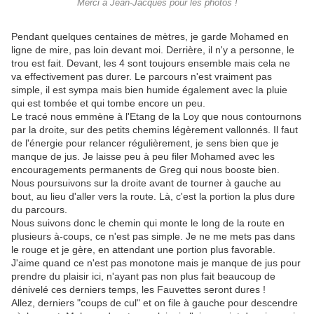
Merci à Jean-Jacques pour les photos !
Pendant quelques centaines de mètres, je garde Mohamed en
ligne de mire, pas loin devant moi. Derrière, il n'y a personne, le
trou est fait. Devant, les 4 sont toujours ensemble mais cela ne
va effectivement pas durer. Le parcours n'est vraiment pas
simple, il est sympa mais bien humide également avec la pluie
qui est tombée et qui tombe encore un peu.
Le tracé nous emmène à l'Etang de la Loy que nous contournons
par la droite, sur des petits chemins légèrement vallonnés. Il faut
de l'énergie pour relancer régulièrement, je sens bien que je
manque de jus. Je laisse peu à peu filer Mohamed avec les
encouragements permanents de Greg qui nous booste bien.
Nous poursuivons sur la droite avant de tourner à gauche au
bout, au lieu d'aller vers la route. Là, c'est la portion la plus dure
du parcours.
Nous suivons donc le chemin qui monte le long de la route en
plusieurs à-coups, ce n'est pas simple. Je ne me mets pas dans
le rouge et je gère, en attendant une portion plus favorable.
J'aime quand ce n'est pas monotone mais je manque de jus pour
prendre du plaisir ici, n'ayant pas non plus fait beaucoup de
dénivelé ces derniers temps, les Fauvettes seront dures !
Allez, derniers "coups de cul" et on file à gauche pour descendre