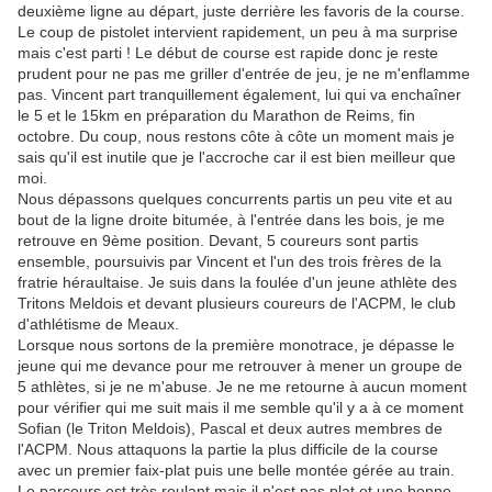
deuxième ligne au départ, juste derrière les favoris de la course.
Le coup de pistolet intervient rapidement, un peu à ma surprise
mais c'est parti ! Le début de course est rapide donc je reste
prudent pour ne pas me griller d'entrée de jeu, je ne m'enflamme
pas. Vincent part tranquillement également, lui qui va enchaîner
le 5 et le 15km en préparation du Marathon de Reims, fin
octobre. Du coup, nous restons côte à côte un moment mais je
sais qu'il est inutile que je l'accroche car il est bien meilleur que
moi.
Nous dépassons quelques concurrents partis un peu vite et au
bout de la ligne droite bitumée, à l'entrée dans les bois, je me
retrouve en 9ème position. Devant, 5 coureurs sont partis
ensemble, poursuivis par Vincent et l'un des trois frères de la
fratrie héraultaise. Je suis dans la foulée d'un jeune athlète des
Tritons Meldois et devant plusieurs coureurs de l'ACPM, le club
d'athlétisme de Meaux.
Lorsque nous sortons de la première monotrace, je dépasse le
jeune qui me devance pour me retrouver à mener un groupe de
5 athlètes, si je ne m'abuse. Je ne me retourne à aucun moment
pour vérifier qui me suit mais il me semble qu'il y a à ce moment
Sofian (le Triton Meldois), Pascal et deux autres membres de
l'ACPM. Nous attaquons la partie la plus difficile de la course
avec un premier faix-plat puis une belle montée gérée au train.
Le parcours est très roulant mais il n'est pas plat et une bonne