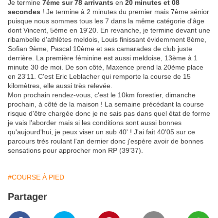
Je termine
7ème sur 78 arrivants
en
20 minutes et 08
secondes
! Je termine à 2 minutes du premier mais 7ème sénior
puisque nous sommes tous les 7 dans la même catégorie d'âge
dont Vincent, 5ème en 19'20. En revanche, je termine devant une
ribambelle d'athlètes meldois, Louis finissant évidemment 8ème,
Sofian 9ème, Pascal 10ème et ses camarades de club juste
derrière. La première féminine est aussi meldoise, 13ème à 1
minute 30 de moi. De son côté, Maxence prend la 20ème place
en 23'11. C'est Eric Leblacher qui remporte la course de 15
kilomètres, elle aussi très relevée.
Mon prochain rendez-vous, c'est le 10km forestier, dimanche
prochain, à côté de la maison ! La semaine précédant la course
risque d'être chargée donc je ne sais pas dans quel état de forme
je vais l'aborder mais si les conditions sont aussi bonnes
qu'aujourd'hui, je peux viser un sub 40' ! J'ai fait 40'05 sur ce
parcours très roulant l'an dernier donc j'espère avoir de bonnes
sensations pour approcher mon RP (39'37).
#COURSE À PIED
Partager