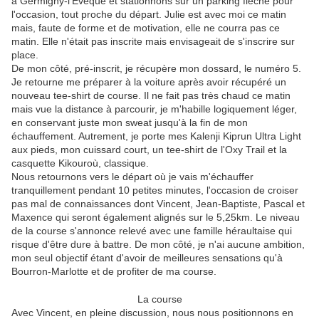
à Germigny-l'Evêque et stationnons sur un parking fléché pour
l'occasion, tout proche du départ. Julie est avec moi ce matin
mais, faute de forme et de motivation, elle ne courra pas ce
matin. Elle n'était pas inscrite mais envisageait de s'inscrire sur
place.
De mon côté, pré-inscrit, je récupère mon dossard, le numéro 5.
Je retourne me préparer à la voiture après avoir récupéré un
nouveau tee-shirt de course. Il ne fait pas très chaud ce matin
mais vue la distance à parcourir, je m'habille logiquement léger,
en conservant juste mon sweat jusqu'à la fin de mon
échauffement. Autrement, je porte mes Kalenji Kiprun Ultra Light
aux pieds, mon cuissard court, un tee-shirt de l'Oxy Trail et la
casquette Kikouroù, classique.
Nous retournons vers le départ où je vais m'échauffer
tranquillement pendant 10 petites minutes, l'occasion de croiser
pas mal de connaissances dont Vincent, Jean-Baptiste, Pascal et
Maxence qui seront également alignés sur le 5,25km. Le niveau
de la course s'annonce relevé avec une famille héraultaise qui
risque d'être dure à battre. De mon côté, je n'ai aucune ambition,
mon seul objectif étant d'avoir de meilleures sensations qu'à
Bourron-Marlotte et de profiter de ma course.
La course
Avec Vincent, en pleine discussion, nous nous positionnons en