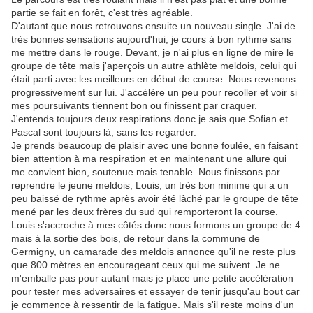
partie se fait en forêt, c'est très agréable.
D'autant que nous retrouvons ensuite un nouveau single. J'ai de
très bonnes sensations aujourd'hui, je cours à bon rythme sans
me mettre dans le rouge. Devant, je n'ai plus en ligne de mire le
groupe de tête mais j'aperçois un autre athlète meldois, celui qui
était parti avec les meilleurs en début de course. Nous revenons
progressivement sur lui. J'accélère un peu pour recoller et voir si
mes poursuivants tiennent bon ou finissent par craquer.
J'entends toujours deux respirations donc je sais que Sofian et
Pascal sont toujours là, sans les regarder.
Je prends beaucoup de plaisir avec une bonne foulée, en faisant
bien attention à ma respiration et en maintenant une allure qui
me convient bien, soutenue mais tenable. Nous finissons par
reprendre le jeune meldois, Louis, un très bon minime qui a un
peu baissé de rythme après avoir été lâché par le groupe de tête
mené par les deux frères du sud qui remporteront la course.
Louis s'accroche à mes côtés donc nous formons un groupe de 4
mais à la sortie des bois, de retour dans la commune de
Germigny, un camarade des meldois annonce qu'il ne reste plus
que 800 mètres en encourageant ceux qui me suivent. Je ne
m'emballe pas pour autant mais je place une petite accélération
pour tester mes adversaires et essayer de tenir jusqu'au bout car
je commence à ressentir de la fatigue. Mais s'il reste moins d'un