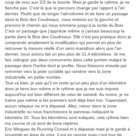
coup de mou aux 2/3 de la boucle. Mais je garde le rythme, je ne
flanche pas. C'est là que le parcours change par rapport à l'an
dernier. Plutôt que de longer l'aérodrome et de faire un passage
dans le Bois des Coudreaux, nous restons sur la gauche et
prenons le chemin qui nous emmène jusqu'à la sortie du Bois.
C'est un passage que j'apprécie même si j'aimais beaucoup la
partie dans le Bois des Coudreaux. Elle n'est pas pratique donc je
comprends amplement la modification qui permet en plus de
retrouver la mesure réelle d'un semi-marathon alors que l'an
dernier, nous avions fait un peu plus de 21,4 kilomètres. Je me
fais rattraper par deux concurrents dans cette portion malgré le
passage dans l'herbe dont je profite. Nous finissons ensuite par
remonter vers la piste cyclable qui ramène vers la zone
industrielle, en petite montée.
Tout va bien, je sais qu'il ne reste qu'un peu plus d'un kilomètre
donc je tiens bon même si le rythme que je me suis imposé
aujourd'hui est bien différent de celui de samedi. Au moins, je ne
traîne pas même si les premiers sont déjà bien loin. Cependant,
aucun relayeur ne m'a dépassé. Allez, retour dans la zone
industrielle où nous franchissons le panneau indiquant le
kilomètre 20. Tous les kilomètres sont indiqués, cela rythme bien
ma course et ce sont de bons repères.
Eric Minguez de Running Conseil m'a dépassé mais je le garde à
proximité en ligne de mire. Il est en reprise mais c'est tout de