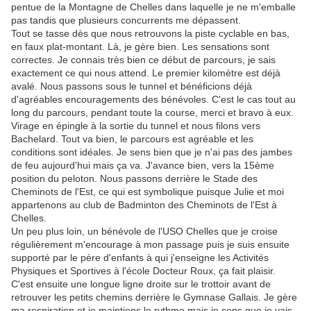
pentue de la Montagne de Chelles dans laquelle je ne m'emballe
pas tandis que plusieurs concurrents me dépassent.
Tout se tasse dès que nous retrouvons la piste cyclable en bas,
en faux plat-montant. Là, je gère bien. Les sensations sont
correctes. Je connais très bien ce début de parcours, je sais
exactement ce qui nous attend. Le premier kilomètre est déjà
avalé. Nous passons sous le tunnel et bénéficions déjà
d'agréables encouragements des bénévoles. C'est le cas tout au
long du parcours, pendant toute la course, merci et bravo à eux.
Virage en épingle à la sortie du tunnel et nous filons vers
Bachelard. Tout va bien, le parcours est agréable et les
conditions sont idéales. Je sens bien que je n'ai pas des jambes
de feu aujourd'hui mais ça va. J'avance bien, vers la 15ème
position du peloton. Nous passons derrière le Stade des
Cheminots de l'Est, ce qui est symbolique puisque Julie et moi
appartenons au club de Badminton des Cheminots de l'Est à
Chelles.
Un peu plus loin, un bénévole de l'USO Chelles que je croise
régulièrement m'encourage à mon passage puis je suis ensuite
supporté par le père d'enfants à qui j'enseigne les Activités
Physiques et Sportives à l'école Docteur Roux, ça fait plaisir.
C'est ensuite une longue ligne droite sur le trottoir avant de
retrouver les petits chemins derrière le Gymnase Gallais. Je gère
ma respiration et je maintiens le rythme mais je sens que je vais