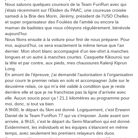
Nous saluons quelques coureurs de la Team FunRun avec qui
j'étais récemment sur l'Ekiden du PAAC, une coureuse croisée
samedi à la Brie des Morin, Jérémy, président de l'USO Chelles
et super organisateur des Foulées de l'amitié ou encore la
maman de badistes que nous côtoyons régulièrement, bénévole
aujourd'hui.
Nous filons ensuite à la voiture pour finir de nous préparer. Pour
moi, aujourd'hui, ce sera exactement la même tenue que l'an
dernier. Mon short blanc accompagné d'un tee-shirt à manches
longues et un autre à manches courtes. Casquette Kikouroù sur
la tête et par contre, aux pieds, mes chaussures Kalenji Kiprun
Long.
En amont de l'épreuve, j'ai demandé l'autorisation à l'organisation
pour courir le premier relais en solo et accompagner Julie sur le
deuxième relais, ce qui m'a été validé à condition que je reste
derrière elle et que je ne franchisse pas la ligne d'arrivée avec
elle. Aucun soucis pour ça ! 21,1 kilomètres au programme pour
moi, donc, si tout va bien.
A 9h00, le départ du 5km est donné. Logiquement, c'est Erwann
Daniel de la Team FunRun 77 qui va s'imposer. Juste avant son
arrivée, à 9h15, c'est le départ du Semi-Marathon qui est donné.
Evidemment, les individuels et les équipes s'élancent en même
temps, avec seulement les premiers relayeurs des duos.