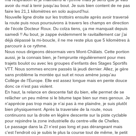
avoir du mal à tenir jusqu'au bout. Je suis bien content de ne pas
faire les 21,1 kilomètres en solo aujourd'hui.
Nouvelle ligne droite sur les trottoirs ensuite après avoir traversé
la route puis nous poursuivons à travers les champs en direction
de l'école Docteur Roux. Du colza tiens, ça me manquait depuis
samedi !! Au bout, je zappe évidemment le ravitaillement car j'ai
déjà dépassé la mi-boucle, il ne me reste plus que 5 kilomètres à
parcourir à ce rythme.
Nous nous dirigeons désormais vers Mont-Châlats. Cette portion
aussi, je la connais bien, je l'emprunte régulièrement pour mes
trajets boulot ou avec les groupes d'enfants des Stages Sportifs
VTT. Nous sommes encore passés là jeudi dernier. Allez, je gère
sans problème la montée qui suit et nous amène jusqu'au
Collège de l'Europe. Elle est assez longue mais en pente douce
donc ce n'est pas violent.
En haut, la relance en descente fait du bien, elle permet de se
relâcher un peu même si le bitume tape bien sur mes genoux. Je
n'apprécie pas trop mais je n'ai pas à me plaindre, je suis plutôt
bien physiquement. Après la traversée de la route, nous
continuons sur la droite en légère descente sur la piste cyclable
pour rejoindre la zone industrielle du centre-ville de Chelles.
Le passage dans la ZI n'est pas long et pas dérangeant mais
c'est l'endroit où je subis le plus la course tout de même, le petit