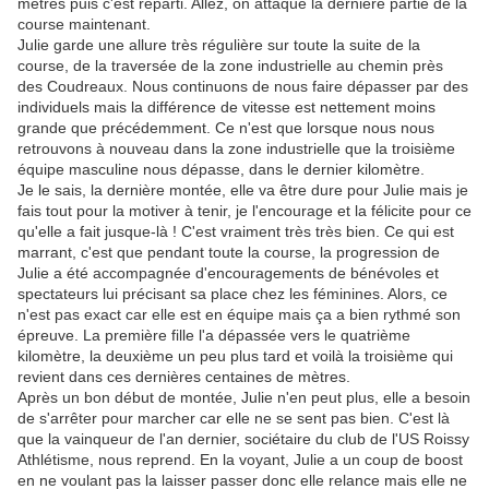
mètres puis c'est reparti. Allez, on attaque la dernière partie de la
course maintenant.
Julie garde une allure très régulière sur toute la suite de la
course, de la traversée de la zone industrielle au chemin près
des Coudreaux. Nous continuons de nous faire dépasser par des
individuels mais la différence de vitesse est nettement moins
grande que précédemment. Ce n'est que lorsque nous nous
retrouvons à nouveau dans la zone industrielle que la troisième
équipe masculine nous dépasse, dans le dernier kilomètre.
Je le sais, la dernière montée, elle va être dure pour Julie mais je
fais tout pour la motiver à tenir, je l'encourage et la félicite pour ce
qu'elle a fait jusque-là ! C'est vraiment très très bien. Ce qui est
marrant, c'est que pendant toute la course, la progression de
Julie a été accompagnée d'encouragements de bénévoles et
spectateurs lui précisant sa place chez les féminines. Alors, ce
n'est pas exact car elle est en équipe mais ça a bien rythmé son
épreuve. La première fille l'a dépassée vers le quatrième
kilomètre, la deuxième un peu plus tard et voilà la troisième qui
revient dans ces dernières centaines de mètres.
Après un bon début de montée, Julie n'en peut plus, elle a besoin
de s'arrêter pour marcher car elle ne se sent pas bien. C'est là
que la vainqueur de l'an dernier, sociétaire du club de l'US Roissy
Athlétisme, nous reprend. En la voyant, Julie a un coup de boost
en ne voulant pas la laisser passer donc elle relance mais elle ne