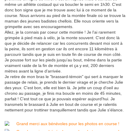
même un athlète costaud qui va boucler le semi en 1h30. C'est
donc bon signe que je me trouve avec lui à ce moment de la
course. Nous arrivons au pied de la montée finale où se trouve la
maman des jeunes badistes chellois. Elle nous oriente vers la
grimpette avec ses encouragements.
Allez, je la connais par coeur cette montée ! Je l'ai rarement
grimpée à pied mais à vélo, je la monte souvent. C'est donc là
que je décide de relancer car les concurrents devant moi sont à
la peine, ils sont en gestion car ils ont encore 11 kilomètres à
parcourir tandis que je suis en toute fin de course de mon côté.
Je pousse fort sur les pieds jusqu'au bout, même dans la partie
vraiment raide de la fin de montée et ça y est, 200 derniers
mètres avant la ligne d'arrivée.
Je retire de mon bras le "brassard-témoin" qui sert à marquer le
passage de relais, je prends le dernier virage et je cherche Julie
des yeux. C'est bon, elle est bien là. Je jette un coup d'oeil au
chrono au passage, je finis ma boucle en moins de 45 minutes,
parfait ! C'est tout ce que je pouvais espérer aujourd'hui. Je
transmets le brassard à Julie en bout de course et je ralentis
nettement pour trottiner tranquillement tandis que Julie s'élance.