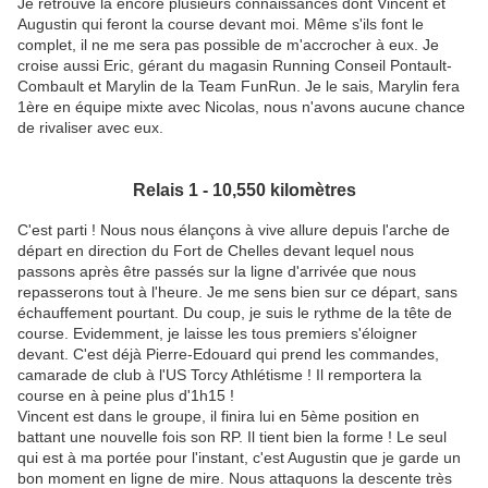
Je retrouve là encore plusieurs connaissances dont Vincent et
Augustin qui feront la course devant moi. Même s'ils font le
complet, il ne me sera pas possible de m'accrocher à eux. Je
croise aussi Eric, gérant du magasin Running Conseil Pontault-
Combault et Marylin de la Team FunRun. Je le sais, Marylin fera
1ère en équipe mixte avec Nicolas, nous n'avons aucune chance
de rivaliser avec eux.
Relais 1 - 10,550 kilomètres
C'est parti ! Nous nous élançons à vive allure depuis l'arche de
départ en direction du Fort de Chelles devant lequel nous
passons après être passés sur la ligne d'arrivée que nous
repasserons tout à l'heure. Je me sens bien sur ce départ, sans
échauffement pourtant. Du coup, je suis le rythme de la tête de
course. Evidemment, je laisse les tous premiers s'éloigner
devant. C'est déjà Pierre-Edouard qui prend les commandes,
camarade de club à l'US Torcy Athlétisme ! Il remportera la
course en à peine plus d'1h15 !
Vincent est dans le groupe, il finira lui en 5ème position en
battant une nouvelle fois son RP. Il tient bien la forme ! Le seul
qui est à ma portée pour l'instant, c'est Augustin que je garde un
bon moment en ligne de mire. Nous attaquons la descente très