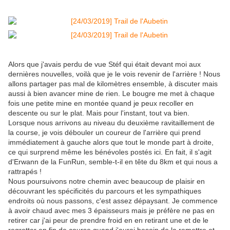
Alors que j'avais perdu de vue Stéf qui était devant moi aux
dernières nouvelles, voilà que je le vois revenir de l'arrière ! Nous
allons partager pas mal de kilomètres ensemble, à discuter mais
aussi à bien avancer mine de rien. Le bougre me met à chaque
fois une petite mine en montée quand je peux recoller en
descente ou sur le plat. Mais pour l'instant, tout va bien.
Lorsque nous arrivons au niveau du deuxième ravitaillement de
la course, je vois débouler un coureur de l'arrière qui prend
immédiatement à gauche alors que tout le monde part à droite,
ce qui surprend même les bénévoles postés ici. En fait, il s'agit
d'Erwann de la FunRun, semble-t-il en tête du 8km et qui nous a
rattrapés !
Nous poursuivons notre chemin avec beaucoup de plaisir en
découvrant les spécificités du parcours et les sympathiques
endroits où nous passons, c'est assez dépaysant. Je commence
à avoir chaud avec mes 3 épaisseurs mais je préfère ne pas en
retirer car j'ai peur de prendre froid en en retirant une et de le
regretter en fin de course quand j'aurai besoin de la remettre et