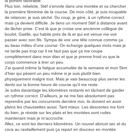
la portion favorable.
Plus loin, rebelote, Stéf s'envole dans une montée et va chercher
la première féminine de la course. De mon côté, je suis incapable
de relancer, je suis séché. Du coup, je gère, à un rythme correct
mais ça devient difficile. Je tiens un moment Stéf à distance avant
de lâcher prise. C'est là que je croise une ancienne collègue de
boulot, Gaëlle, qui habite près de là et qui est venue me voir
passer avec son fils. Sympa de voir une tête connue comme ça
au beau milieu d'une course. On échange quelques mots mais je
ne tarde pas trop car il ne faut pas que ça me coupe
complètement dans mon élan et que je prenne froid vu que le
corps commence à tirer un peu.
J'ai quand même la fatigue accumulée de la semaine et mon 5km
d'hier qui pèsent un peu même si je suis plutôt bien
physiquement malgré tout. Mais je vais beaucoup plus serrer les
dents sur la bonne heure de course qu'il me reste.
Je subis davantage les kilomètres restants en tâchant de garder
un rythme correct. D'ailleurs, je ne me fais absolument pas
reprendre par les concurrents derrière moi, ils doivent en avoir
pleins les chaussettes aussi. Tant mieux. Les descentes me font
du bien, je résiste sur les plats et les montées sont rudes
maintenant mais je m'accroche.
Allez, ce sont les derniers kilomètres. Un nouvel abricot sec et du
coca au ravitaillement puis ça repart en douceur en montée.