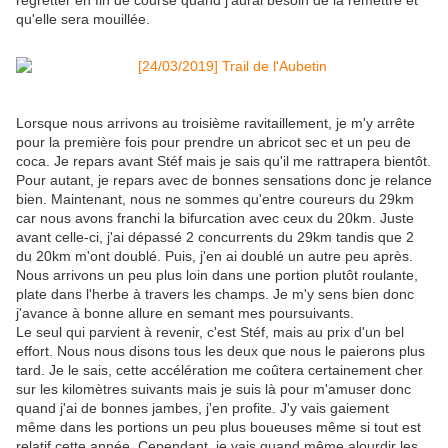
qu'elle sera mouillée.
Lorsque nous arrivons au troisième ravitaillement, je m'y arrête
pour la première fois pour prendre un abricot sec et un peu de
coca. Je repars avant Stéf mais je sais qu'il me rattrapera bientôt.
Pour autant, je repars avec de bonnes sensations donc je relance
bien. Maintenant, nous ne sommes qu'entre coureurs du 29km
car nous avons franchi la bifurcation avec ceux du 20km. Juste
avant celle-ci, j'ai dépassé 2 concurrents du 29km tandis que 2
du 20km m'ont doublé. Puis, j'en ai doublé un autre peu après.
Nous arrivons un peu plus loin dans une portion plutôt roulante,
plate dans l'herbe à travers les champs. Je m'y sens bien donc
j'avance à bonne allure en semant mes poursuivants.
Le seul qui parvient à revenir, c'est Stéf, mais au prix d'un bel
effort. Nous nous disons tous les deux que nous le paierons plus
tard. Je le sais, cette accélération me coûtera certainement cher
sur les kilomètres suivants mais je suis là pour m'amuser donc
quand j'ai de bonnes jambes, j'en profite. J'y vais gaiement
même dans les portions un peu plus boueuses même si tout est
relatif cette année. Cependant, je vais quand même alourdir les