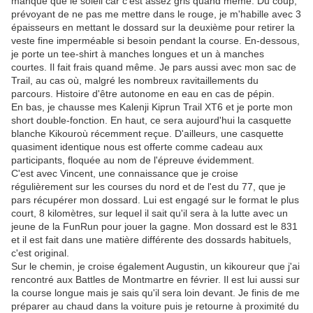
manque que le soleil car c'est assez gris quand même. Du coup,
prévoyant de ne pas me mettre dans le rouge, je m'habille avec 3
épaisseurs en mettant le dossard sur la deuxième pour retirer la
veste fine imperméable si besoin pendant la course. En-dessous,
je porte un tee-shirt à manches longues et un à manches
courtes. Il fait frais quand même. Je pars aussi avec mon sac de
Trail, au cas où, malgré les nombreux ravitaillements du
parcours. Histoire d'être autonome en eau en cas de pépin.
En bas, je chausse mes Kalenji Kiprun Trail XT6 et je porte mon
short double-fonction. En haut, ce sera aujourd'hui la casquette
blanche Kikouroù récemment reçue. D'ailleurs, une casquette
quasiment identique nous est offerte comme cadeau aux
participants, floquée au nom de l'épreuve évidemment.
C'est avec Vincent, une connaissance que je croise
régulièrement sur les courses du nord et de l'est du 77, que je
pars récupérer mon dossard. Lui est engagé sur le format le plus
court, 8 kilomètres, sur lequel il sait qu'il sera à la lutte avec un
jeune de la FunRun pour jouer la gagne. Mon dossard est le 831
et il est fait dans une matière différente des dossards habituels,
c'est original.
Sur le chemin, je croise également Augustin, un kikoureur que j'ai
rencontré aux Battles de Montmartre en février. Il est lui aussi sur
la course longue mais je sais qu'il sera loin devant. Je finis de me
préparer au chaud dans la voiture puis je retourne à proximité du