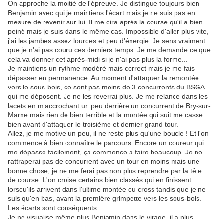
On approche la moitié de l'épreuve. Je distingue toujours bien
Benjamin avec qui je maintiens l'écart mais je ne suis pas en
mesure de revenir sur lui. Il me dira après la course qu'il a bien
peiné mais je suis dans le même cas. Impossible d'aller plus vite,
j'ai les jambes assez lourdes et peu d'énergie. Je sens vraiment
que je n'ai pas couru ces derniers temps. Je me demande ce que
cela va donner cet après-midi si je n'ai pas plus la forme...
Je maintiens un rythme modéré mais correct mais je me fais
dépasser en permanence. Au moment d'attaquer la remontée
vers le sous-bois, ce sont pas moins de 3 concurrents du BSGA
qui me déposent. Je ne les reverrai plus. Je me relance dans les
lacets en m'accrochant un peu derrière un concurrent de Bry-sur-
Marne mais rien de bien terrible et la montée qui suit me casse
bien avant d'attaquer le troisième et dernier grand tour.
Allez, je me motive un peu, il ne reste plus qu'une boucle ! Et l'on
commence à bien connaître le parcours. Encore un coureur qui
me dépasse facilement, ça commence à faire beaucoup. Je ne
rattraperai pas de concurrent avec un tour en moins mais une
bonne chose, je ne me ferai pas non plus reprendre par la tête
de course. L'on croise certains bien classés qui en finissent
lorsqu'ils arrivent dans l'ultime montée du cross tandis que je ne
suis qu'en bas, avant la première grimpette vers les sous-bois.
Les écarts sont conséquents.
Je ne visualise même plus Benjamin dans le virage, il a plus