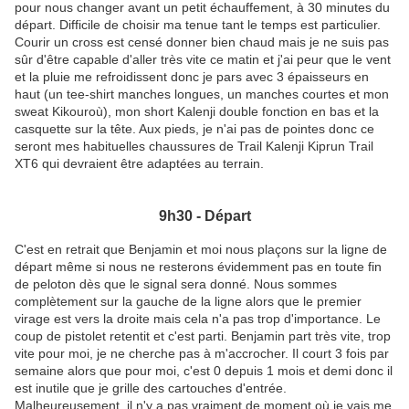
pour nous changer avant un petit échauffement, à 30 minutes du
départ. Difficile de choisir ma tenue tant le temps est particulier.
Courir un cross est censé donner bien chaud mais je ne suis pas
sûr d'être capable d'aller très vite ce matin et j'ai peur que le vent
et la pluie me refroidissent donc je pars avec 3 épaisseurs en
haut (un tee-shirt manches longues, un manches courtes et mon
sweat Kikouroù), mon short Kalenji double fonction en bas et la
casquette sur la tête. Aux pieds, je n'ai pas de pointes donc ce
seront mes habituelles chaussures de Trail Kalenji Kiprun Trail
XT6 qui devraient être adaptées au terrain.
9h30 - Départ
C'est en retrait que Benjamin et moi nous plaçons sur la ligne de
départ même si nous ne resterons évidemment pas en toute fin
de peloton dès que le signal sera donné. Nous sommes
complètement sur la gauche de la ligne alors que le premier
virage est vers la droite mais cela n'a pas trop d'importance. Le
coup de pistolet retentit et c'est parti. Benjamin part très vite, trop
vite pour moi, je ne cherche pas à m'accrocher. Il court 3 fois par
semaine alors que pour moi, c'est 0 depuis 1 mois et demi donc il
est inutile que je grille des cartouches d'entrée.
Malheureusement, il n'y a pas vraiment de moment où je vais me