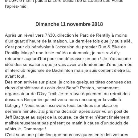
MEGA le matin puis à la 1ère édition de la Course Les Poilus
l'après-midi.
Dimanche 11 novembre 2018
Après un réveil vers 7h30, direction le Parc de Rentilly à moins
d'un quart d'heure de la maison. La dernière fois que j'y suis allé,
c'est pour du bénévolat à l'occasion du premier Run & Bike de
Rentilly. Malgré une triste météo automnale, je suis ravi d'y
retourner aujourd'hui pour me décrasser un peu ! Je n'ai aucune
idée des sensations que je vais avoir au lendemain d'une journée
d'Interclub régionale de Badminton mais je suis content d'être là,
avant tout.
Dès mon arrivée sur place, je croise quelques têtes connues des
clubs d'athlétisme du coin dont Benoît Ponton, notamment
organisateur de l'Oxy Trail. Je retrouve également au retrait des
dossards Benjamin qui est venu nous encourager la veille à
Bobigny ! Nous nous inscrivons tous les deux sur place en
dernière minute. J'ai pris ma décision après avoir vu un post de
Jeff Bacquet au sujet de la course, ce dernier n'étant finalement
malheureusement pas présent ce matin à cause d'un soucis de
véhicule. Dommage !
C'est sous une pluie fine que nous naviguons entre les voitures