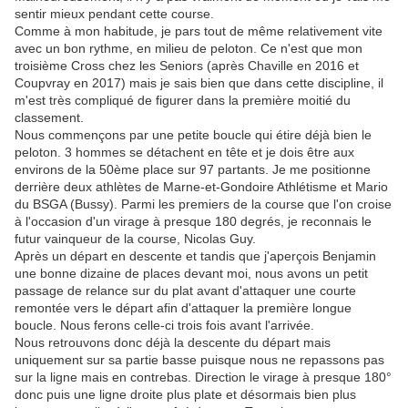
sentir mieux pendant cette course.
Comme à mon habitude, je pars tout de même relativement vite
avec un bon rythme, en milieu de peloton. Ce n'est que mon
troisième Cross chez les Seniors (après Chaville en 2016 et
Coupvray en 2017) mais je sais bien que dans cette discipline, il
m'est très compliqué de figurer dans la première moitié du
classement.
Nous commençons par une petite boucle qui étire déjà bien le
peloton. 3 hommes se détachent en tête et je dois être aux
environs de la 50ème place sur 97 partants. Je me positionne
derrière deux athlètes de Marne-et-Gondoire Athlétisme et Mario
du BSGA (Bussy). Parmi les premiers de la course que l'on croise
à l'occasion d'un virage à presque 180 degrés, je reconnais le
futur vainqueur de la course, Nicolas Guy.
Après un départ en descente et tandis que j'aperçois Benjamin
une bonne dizaine de places devant moi, nous avons un petit
passage de relance sur du plat avant d'attaquer une courte
remontée vers le départ afin d'attaquer la première longue
boucle. Nous ferons celle-ci trois fois avant l'arrivée.
Nous retrouvons donc déjà la descente du départ mais
uniquement sur sa partie basse puisque nous ne repassons pas
sur la ligne mais en contrebas. Direction le virage à presque 180°
donc puis une ligne droite plus plate et désormais bien plus