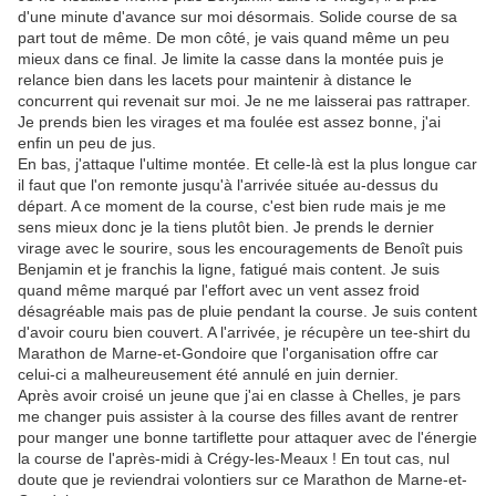
d'une minute d'avance sur moi désormais. Solide course de sa
part tout de même. De mon côté, je vais quand même un peu
mieux dans ce final. Je limite la casse dans la montée puis je
relance bien dans les lacets pour maintenir à distance le
concurrent qui revenait sur moi. Je ne me laisserai pas rattraper.
Je prends bien les virages et ma foulée est assez bonne, j'ai
enfin un peu de jus.
En bas, j'attaque l'ultime montée. Et celle-là est la plus longue car
il faut que l'on remonte jusqu'à l'arrivée située au-dessus du
départ. A ce moment de la course, c'est bien rude mais je me
sens mieux donc je la tiens plutôt bien. Je prends le dernier
virage avec le sourire, sous les encouragements de Benoît puis
Benjamin et je franchis la ligne, fatigué mais content. Je suis
quand même marqué par l'effort avec un vent assez froid
désagréable mais pas de pluie pendant la course. Je suis content
d'avoir couru bien couvert. A l'arrivée, je récupère un tee-shirt du
Marathon de Marne-et-Gondoire que l'organisation offre car
celui-ci a malheureusement été annulé en juin dernier.
Après avoir croisé un jeune que j'ai en classe à Chelles, je pars
me changer puis assister à la course des filles avant de rentrer
pour manger une bonne tartiflette pour attaquer avec de l'énergie
la course de l'après-midi à Crégy-les-Meaux ! En tout cas, nul
doute que je reviendrai volontiers sur ce Marathon de Marne-et-