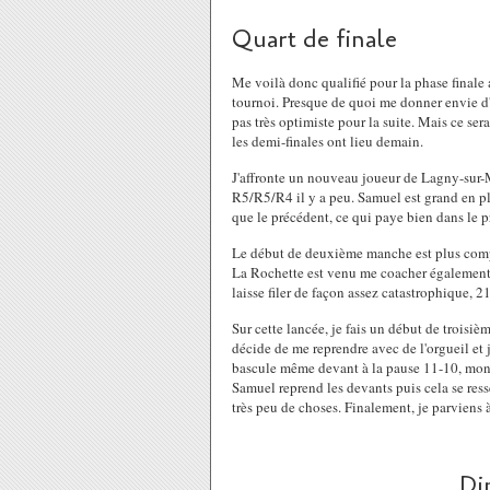
Quart de finale
Me voilà donc qualifié pour la phase finale
tournoi. Presque de quoi me donner envie d'al
pas très optimiste pour la suite. Mais ce ser
les demi-finales ont lieu demain.
J'affronte un nouveau joueur de Lagny-sur-
R5/R5/R4 il y a peu. Samuel est grand en pl
que le précédent, ce qui paye bien dans le p
Le début de deuxième manche est plus compl
La Rochette est venu me coacher également.
laisse filer de façon assez catastrophique, 
Sur cette lancée, je fais un début de troisiè
décide de me reprendre avec de l'orgueil et j'
bascule même devant à la pause 11-10, mon ad
Samuel reprend les devants puis cela se ress
très peu de choses. Finalement, je parviens à
Di