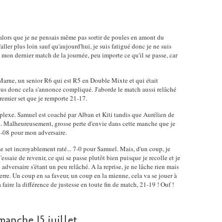
 alors que je ne pensais même pas sortir de poules en amont du
ler plus loin sauf qu'aujourd'hui, je suis fatigué donc je ne suis
a mon dernier match de la journée, peu importe ce qu'il se passe, car
Marne, un senior R6 qui est R5 en Double Mixte et qui était
us donc cela s'annonce compliqué. J'aborde le match aussi relâché
remier set que je remporte 21-17.
exe. Samuel est coaché par Alban et Kiti tandis que Aurélien de
 Malheureusement, grosse perte d'envie dans cette manche que je
21-08 pour mon adversaire.
me set incroyablement raté... 7-0 pour Samuel. Mais, d'un coup, je
essaie de revenir, ce qui se passe plutôt bien puisque je recolle et je
versaire s'étant un peu relâché. A la reprise, je ne lâche rien mais
erre. Un coup en sa faveur, un coup en la mienne, cela va se jouer à
 faire la différence de justesse en toute fin de match, 21-19 ! Ouf !
manche 15 juillet