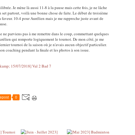
brée. Je mène là aussi 11-8 à la pause mais cette fois, je ne lâche
 Un set partout, voilà une bonne chose de faite. Le début de troisième
a faveur. 10-4 pour Aurélien mais je me rapproche juste avant de
ause.
t je ne parviens pas à me remettre dans le coup, commettant quelques
 Aurélien qui remporte logiquement le tournoi. De mon côté, je me
ernier tournoi de la saison où je n'avais aucun objectif particulier.
n coaching pendant la finale et les photos à son issue.
epost
0