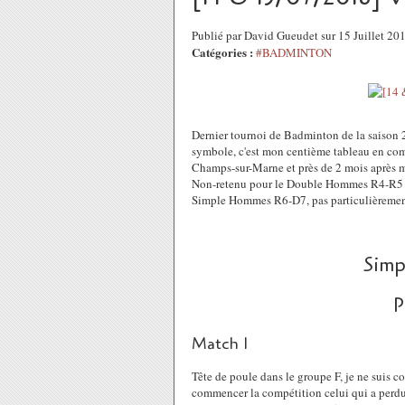
Publié par David Gueudet sur 15 Juillet 2
Catégories :
#BADMINTON
Dernier tournoi de Badminton de la saison
symbole, c'est mon centième tableau en comp
Champs-sur-Marne et près de 2 mois après m
Non-retenu pour le Double Hommes R4-R5 où j
Simple Hommes R6-D7, pas particulièrement m
Sim
P
Match 1
Tête de poule dans le groupe F, je ne suis c
commencer la compétition celui qui a perdu l