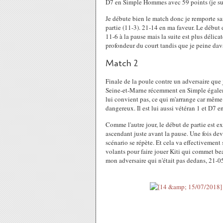
D7 en Simple Hommes avec 59 points (je su
Je débute bien le match donc je remporte san
partie (11-3). 21-14 en ma faveur. Le débu
11-6 à la pause mais la suite est plus déli
profondeur du court tandis que je peine dav
Match 2
Finale de la poule contre un adversaire que 
Seine-et-Marne récemment en Simple égaleme
lui convient pas, ce qui m'arrange car même 
dangereux. Il est lui aussi vétéran 1 et D7
Comme l'autre jour, le début de partie est ex
ascendant juste avant la pause. Une fois dev
scénario se répète. Et cela va effectivement 
volants pour faire jouer Kiti qui commet be
mon adversaire qui n'était pas dedans, 21-0