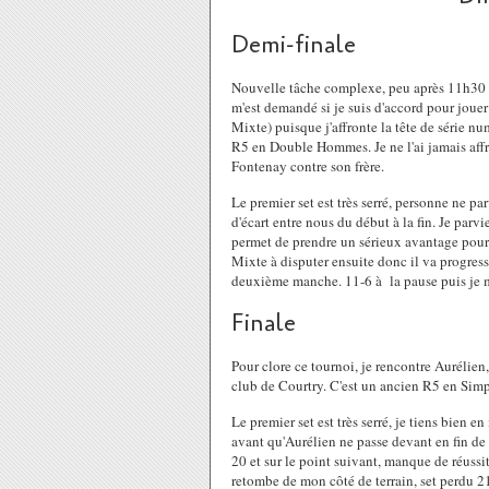
Demi-finale
Nouvelle tâche complexe, peu après 11h30 (
m'est demandé si je suis d'accord pour joue
Mixte) puisque j'affronte la tête de série n
R5 en Double Hommes. Je ne l'ai jamais affr
Fontenay contre son frère.
Le premier set est très serré, personne ne pa
d'écart entre nous du début à la fin. Je parv
permet de prendre un sérieux avantage pour
Mixte à disputer ensuite donc il va progress
deuxième manche. 11-6 à la pause puis je m'
Finale
Pour clore ce tournoi, je rencontre Auréli
club de Courtry. C'est un ancien R5 en Simple
Le premier set est très serré, je tiens bien 
avant qu'Aurélien ne passe devant en fin de 
20 et sur le point suivant, manque de réussi
retombe de mon côté de terrain, set perdu 2