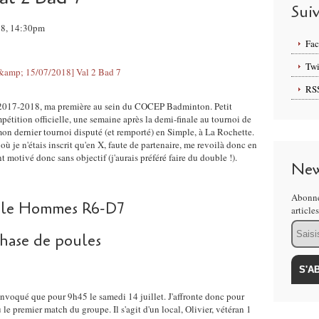
Sui
018, 14:30pm
Fa
Twi
RS
 2017-2018, ma première au sein du COCEP Badminton. Petit
étition officielle, une semaine après la demi-finale au tournoi de
on dernier tournoi disputé (et remporté) en Simple, à La Rochette.
e n'étais inscrit qu'en X, faute de partenaire, me revoilà donc en
otivé donc sans objectif (j'aurais préféré faire du double !).
New
Abonne
ple Hommes R6-D7
article
Email
hase de poules
onvoqué que pour 9h45 le samedi 14 juillet. J'affronte donc pour
e premier match du groupe. Il s'agit d'un local, Olivier, vétéran 1