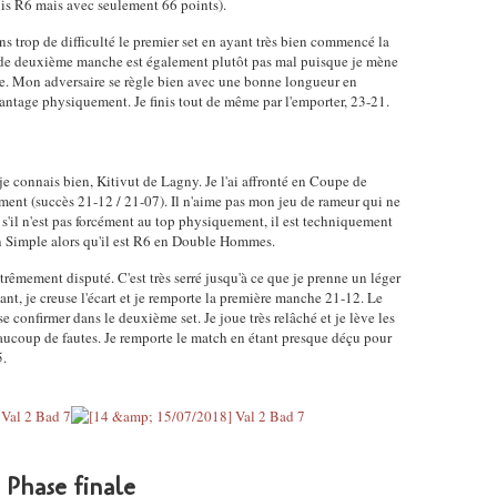
is R6 mais avec seulement 66 points).
s trop de difficulté le premier set en ayant très bien commencé la
t de deuxième manche est également plutôt pas mal puisque je mène
cate. Mon adversaire se règle bien avec une bonne longueur en
antage physiquement. Je finis tout de même par l'emporter, 23-21.
je connais bien, Kitivut de Lagny. Je l'ai affronté en Coupe de
nt (succès 21-12 / 21-07). Il n'aime pas mon jeu de rameur qui ne
s'il n'est pas forcément au top physiquement, il est techniquement
 en Simple alors qu'il est R6 en Double Hommes.
trêmement disputé. C'est très serré jusqu'à ce que je prenne un léger
ant, je creuse l'écart et je remporte la première manche 21-12. Le
se confirmer dans le deuxième set. Je joue très relâché et je lève les
aucoup de fautes. Je remporte le match en étant presque déçu pour
5.
Phase finale