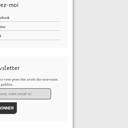
vez-moi
cebook
tter
S
sletter
z-vous pour être averti des nouveaux
s publiés.