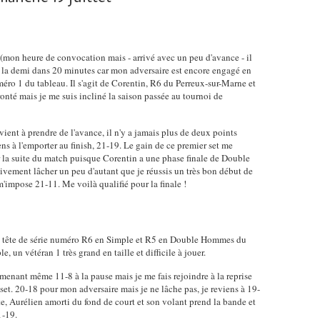
mon heure de convocation mais - arrivé avec un peu d'avance - il
r la demi dans 20 minutes car mon adversaire est encore engagé en
uméro 1 du tableau. Il s'agit de Corentin, R6 du Perreux-sur-Marne et
onté mais je me suis incliné la saison passée au tournoi de
rvient à prendre de l'avance, il n'y a jamais plus de deux points
iens à l'emporter au finish, 21-19. Le gain de ce premier set me
 la suite du match puisque Corentin a une phase finale de Double
ivement lâcher un peu d'autant que je réussis un très bon début de
impose 21-11. Me voilà qualifié pour la finale !
en, tête de série numéro R6 en Simple et R5 en Double Hommes du
, un vétéran 1 très grand en taille et difficile à jouer.
en menant même 11-8 à la pause mais je me fais rejoindre à la reprise
set. 20-18 pour mon adversaire mais je ne lâche pas, je reviens à 19-
te, Aurélien amorti du fond de court et son volant prend la bande et
1-19.