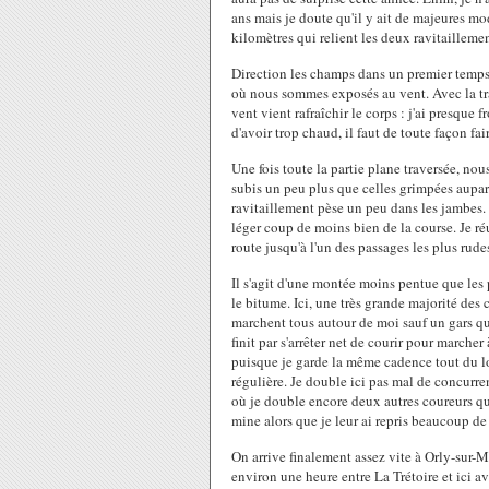
ans mais je doute qu'il y ait de majeures mod
kilomètres qui relient les deux ravitaillement
Direction les champs dans un premier temps
où nous sommes exposés au vent. Avec la tra
vent vient rafraîchir le corps : j'ai presque f
d'avoir trop chaud, il faut de toute façon fai
Une fois toute la partie plane traversée, n
subis un peu plus que celles grimpées aupara
ravitaillement pèse un peu dans les jambes
léger coup de moins bien de la course. Je ré
route jusqu'à l'un des passages les plus rudes
Il s'agit d'une montée moins pentue que les
le bitume. Ici, une très grande majorité des 
marchent tous autour de moi sauf un gars qui
finit par s'arrêter net de courir pour marcher
puisque je garde la même cadence tout du lo
régulière. Je double ici pas mal de concurr
où je double encore deux autres coureurs q
mine alors que je leur ai repris beaucoup d
On arrive finalement assez vite à Orly-sur-M
environ une heure entre La Trétoire et ici av