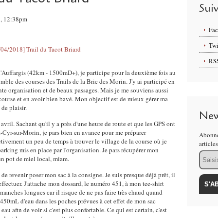
Sui
8, 12:38pm
Fa
Twi
RS
d'Auffargis (42km - 1500mD+), je participe pour la deuxième fois au
emble des courses des Trails de la Brie des Morin. J'y ai participé en
nte organisation et de beaux passages. Mais je me souviens aussi
 course et en avoir bien bavé. Mon objectif est de mieux gérer ma
de plaisir.
New
vril. Sachant qu'il y a près d'une heure de route et que les GPS ont
-Cyr-sur-Morin, je pars bien en avance pour me préparer
Abonne
ctivement un peu de temps à trouver le village de la course où je
article
 parking mis en place par l'organisation. Je pars récupérer mon
Email
n pot de miel local, miam.
t de revenir poser mon sac à la consigne. Je suis presque déjà prêt, il
 effectuer. J'attache mon dossard, le numéro 451, à mon tee-shirt
 manches longues car il risque de ne pas faire très chaud quand
 450mL d'eau dans les poches prévues à cet effet de mon sac
au afin de voir si c'est plus confortable. Ce qui est certain, c'est