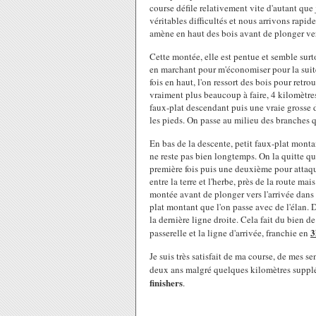
course défile relativement vite d'autant que 
véritables difficultés et nous arrivons rapide
amène en haut des bois avant de plonger ver
Cette montée, elle est pentue et semble surt
en marchant pour m'économiser pour la suite 
fois en haut, l'on ressort des bois pour retr
vraiment plus beaucoup à faire, 4 kilomètre
faux-plat descendant puis une vraie grosse 
les pieds. On passe au milieu des branches q
En bas de la descente, petit faux-plat montan
ne reste pas bien longtemps. On la quitte qu
première fois puis une deuxième pour attaquer
entre la terre et l'herbe, près de la route m
montée avant de plonger vers l'arrivée dans 
plat montant que l'on passe avec de l'élan.
la dernière ligne droite. Cela fait du bien de 
3
passerelle et la ligne d'arrivée, franchie en
Je suis très satisfait de ma course, de mes s
deux ans malgré quelques kilomètres supplé
finishers
.