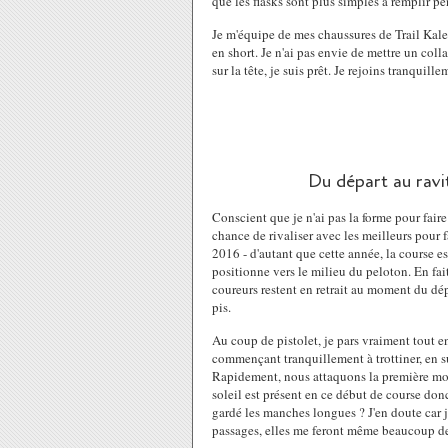
que les flasks sont plus simples à remplir pe
Je m'équipe de mes chaussures de Trail Kale
en short. Je n'ai pas envie de mettre un coll
sur la tête, je suis prêt. Je rejoins tranquill
Du départ au ravi
Conscient que je n'ai pas la forme pour faire
chance de rivaliser avec les meilleurs pour
2016 - d'autant que cette année, la course 
positionne vers le milieu du peloton. En fai
coureurs restent en retrait au moment du dépa
pis.
Au coup de pistolet, je pars vraiment tout e
commençant tranquillement à trottiner, en s
Rapidement, nous attaquons la première mont
soleil est présent en ce début de course don
gardé les manches longues ? J'en doute car je
passages, elles me feront même beaucoup de