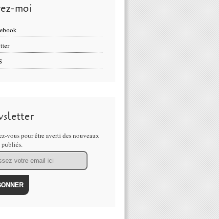
vez-moi
cebook
tter
S
sletter
z-vous pour être averti des nouveaux
s publiés.