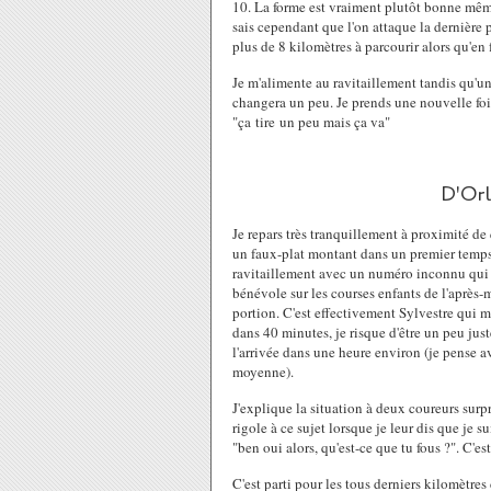
10. La forme est vraiment plutôt bonne mêm
sais cependant que l'on attaque la dernière p
plus de 8 kilomètres à parcourir alors qu'en f
Je m'alimente au ravitaillement tandis qu'un
changera un peu. Je prends une nouvelle fois
"ça tire un peu mais ça va"
D'Orl
Je repars très tranquillement à proximité de
un faux-plat montant dans un premier temps
ravitaillement avec un numéro inconnu qui 
bénévole sur les courses enfants de l'après-
portion. C'est effectivement Sylvestre qui 
dans 40 minutes, je risque d'être un peu juste
l'arrivée dans une heure environ (je pense av
moyenne).
J'explique la situation à deux coureurs surp
rigole à ce sujet lorsque je leur dis que je s
"ben oui alors, qu'est-ce que tu fous ?". C'est
C'est parti pour les tous derniers kilomètres