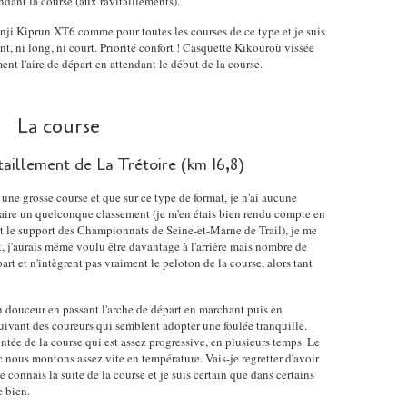
ndant la course (aux ravitaillements).
nji Kiprun XT6 comme pour toutes les courses de ce type et je suis
ant, ni long, ni court. Priorité confort ! Casquette Kikouroù vissée
ement l'aire de départ en attendant le début de la course.
La course
taillement de La Trétoire (km 16,8)
 une grosse course et que sur ce type de format, je n'ai aucune
 faire un quelconque classement (je m'en étais bien rendu compte en
est le support des Championnats de Seine-et-Marne de Trail), je me
t, j'aurais même voulu être davantage à l'arrière mais nombre de
rt et n'intègrent pas vraiment le peloton de la course, alors tant
n douceur en passant l'arche de départ en marchant puis en
uivant des coureurs qui semblent adopter une foulée tranquille.
ée de la course qui est assez progressive, en plusieurs temps. Le
c nous montons assez vite en température. Vais-je regretter d'avoir
 connais la suite de la course et je suis certain que dans certains
 bien.