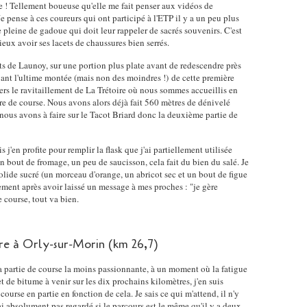
e ! Tellement boueuse qu'elle me fait penser aux vidéos de
Je pense à ces coureurs qui ont participé à l'ETP il y a un peu plus
 pleine de gadoue qui doit leur rappeler de sacrés souvenirs. C'est
mieux avoir ses lacets de chaussures bien serrés.
s de Launoy, sur une portion plus plate avant de redescendre près
vant l'ultime montée (mais non des moindres !) de cette première
ers le ravitaillement de La Trétoire où nous sommes accueillis en
re de course. Nous avons alors déjà fait 560 mètres de dénivelé
e nous avons à faire sur le Tacot Briard donc la deuxième partie de
 j'en profite pour remplir la flask que j'ai partiellement utilisée
n bout de fromage, un peu de saucisson, cela fait du bien du salé. Je
olide sucré (un morceau d'orange, un abricot sec et un bout de figue
lement après avoir laissé un message à mes proches : "je gère
 course, tout va bien.
re à Orly-sur-Morin (km 26,7)
 la partie de course la moins passionnante, à un moment où la fatigue
t de bitume à venir sur les dix prochains kilomètres, j'en suis
course en partie en fonction de cela. Je sais ce qui m'attend, il n'y
'ai absolument pas regardé si le parcours est le même qu'il y a deux