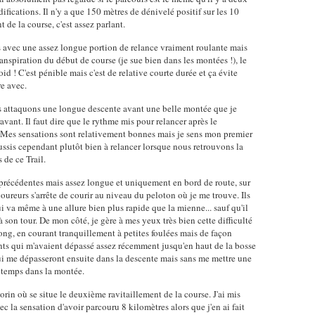
ifications. Il n'y a que 150 mètres de dénivelé positif sur les 10
 de la course, c'est assez parlant.
 avec une assez longue portion de relance vraiment roulante mais
nspiration du début de course (je sue bien dans les montées !), le
roid ! C'est pénible mais c'est de relative courte durée et ça évite
re avec.
ous attaquons une longue descente avant une belle montée que je
vant. Il faut dire que le rythme mis pour relancer après le
. Mes sensations sont relativement bonnes mais je sens mon premier
ussis cependant plutôt bien à relancer lorsque nous retrouvons la
 de ce Trail.
 précédentes mais assez longue et uniquement en bord de route, sur
coureurs s'arrête de courir au niveau du peloton où je me trouve. Ils
 va même à une allure bien plus rapide que la mienne... sauf qu'il
 à son tour. De mon côté, je gère à mes yeux très bien cette difficulté
ng, en courant tranquillement à petites foulées mais de façon
ents qui m'avaient dépassé assez récemment jusqu'en haut de la bosse
ui me dépasseront ensuite dans la descente mais sans me mettre une
e temps dans la montée.
orin où se situe le deuxième ravitaillement de la course. J'ai mis
ec la sensation d'avoir parcouru 8 kilomètres alors que j'en ai fait