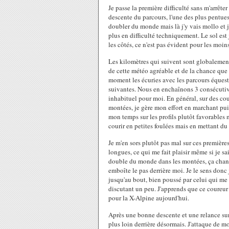
Je passe la première difficulté sans m'arrête
descente du parcours, l'une des plus pentues.
doubler du monde mais là j'y vais mollo et j
plus en difficulté techniquement. Le sol est 
les côtés, ce n'est pas évident pour les moins 
Les kilomètres qui suivent sont globalement 
de cette météo agréable et de la chance que 
moment les écuries avec les parcours équest
suivantes. Nous en enchaînons 3 consécutive
inhabituel pour moi. En général, sur des cou
montées, je gère mon effort en marchant puis 
mon temps sur les profils plutôt favorables 
courir en petites foulées mais en mettant du
Je m'en sors plutôt pas mal sur ces première
longues, ce qui me fait plaisir même si je sa
double du monde dans les montées, ça change
emboîte le pas derrière moi. Je le sens donc 
jusqu'au bout, bien poussé par celui qui me
discutant un peu. J'apprends que ce coureur 
pour la X-Alpine aujourd'hui.
Après une bonne descente et une relance sur
plus loin derrière désormais. J'attaque de mo