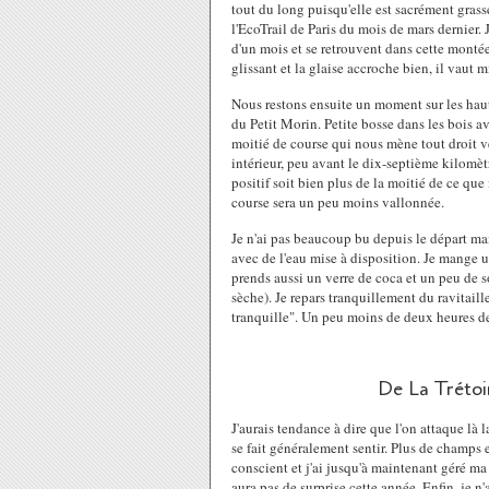
tout du long puisqu'elle est sacrément grass
l'EcoTrail de Paris du mois de mars dernier. 
d'un mois et se retrouvent dans cette montée
glissant et la glaise accroche bien, il vaut 
Nous restons ensuite un moment sur les haut
du Petit Morin. Petite bosse dans les bois a
moitié de course qui nous mène tout droit v
intérieur, peu avant le dix-septième kilomèt
positif soit bien plus de la moitié de ce qu
course sera un peu moins vallonnée.
Je n'ai pas beaucoup bu depuis le départ mais
avec de l'eau mise à disposition. Je mange u
prends aussi un verre de coca et un peu de s
sèche). Je repars tranquillement du ravitail
tranquille". Un peu moins de deux heures de
De La Trétoi
J'aurais tendance à dire que l'on attaque là
se fait généralement sentir. Plus de champs e
conscient et j'ai jusqu'à maintenant géré ma 
aura pas de surprise cette année. Enfin, je n