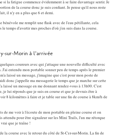
e si la fatigue commence évidemment à se faire davantage sentir. Je
ortion de la course donc je suis confiant. Je pense qu'il nous reste
ait, il n'y en a plus que 6 et demi.
e bénévole me remplit une flask avec de l'eau pétillante, cela
 le temps d'avertir mes proches d'où j'en suis dans la course.
y-sur-Morin à l'arrivée
 quelques coureurs avec qui j'attaque une nouvelle difficulté avec
. J'ai entendu mon portable sonner peu de temps après le premier
m'a laissé un message, j'imagine que c'est pour mon poste de
midi donc j'appelle ma messagerie le temps que je marche sur cette
m'a laissé un message en me donnant rendez-vous à 13h00. C'est
, je lui réponds que je suis en course et que je devrais être à
oir 8 kilomètres à faire et je table sur une fin de course à 8km/h de
ris de me voir à l'écoute de mon portable en pleine course et on
uis attendu pour être signaleur sur les Mini Trails, l'un me rétorque
 vrai que je traîne !
 de la course avec le retour du côté de St-Cyr-sur-Morin. La fin de