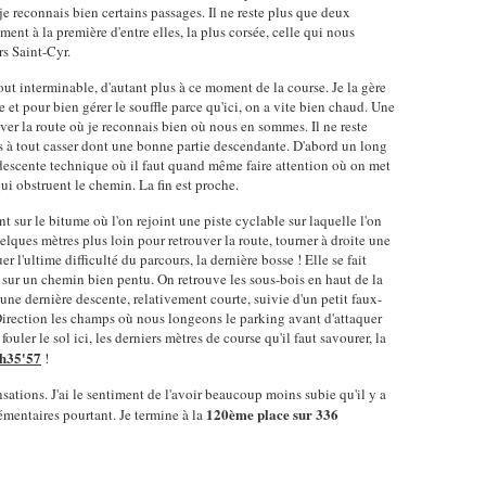
je reconnais bien certains passages. Il ne reste plus que deux
ment à la première d'entre elles, la plus corsée, celle qui nous
s Saint-Cyr.
out interminable, d'autant plus à ce moment de la course. Je la gère
et pour bien gérer le souffle parce qu'ici, on a vite bien chaud. Une
ouver la route où je reconnais bien où nous en sommes. Il ne reste
s à tout casser dont une bonne partie descendante. D'abord un long
descente technique où il faut quand même faire attention où on met
ui obstruent le chemin. La fin est proche.
t sur le bitume où l'on rejoint une piste cyclable sur laquelle l'on
elques mètres plus loin pour retrouver la route, tourner à droite une
 l'ultime difficulté du parcours, la dernière bosse ! Elle se fait
ais sur un chemin bien pentu. On retrouve les sous-bois en haut de la
une dernière descente, relativement courte, suivie d'un petit faux-
 Direction les champs où nous longeons le parking avant d'attaquer
fouler le sol ici, les derniers mètres de course qu'il faut savourer, la
h35'57
!
ensations. J'ai le sentiment de l'avoir beaucoup moins subie qu'il y a
120ème place sur 336
mentaires pourtant. Je termine à la