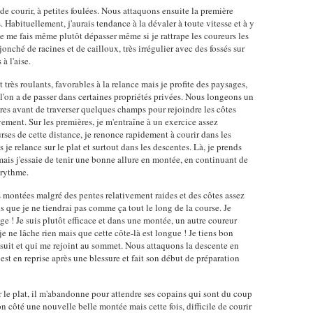
r de courir, à petites foulées. Nous attaquons ensuite la première
 Habituellement, j'aurais tendance à la dévaler à toute vitesse et à y
e me fais même plutôt dépasser même si je rattrape les coureurs les
jonché de racines et de cailloux, très irrégulier avec des fossés sur
à l'aise.
très roulants, favorables à la relance mais je profite des paysages,
l'on a de passer dans certaines propriétés privées. Nous longeons un
res avant de traverser quelques champs pour rejoindre les côtes
ment. Sur les premières, je m'entraîne à un exercice assez
rses de cette distance, je renonce rapidement à courir dans les
je relance sur le plat et surtout dans les descentes. Là, je prends
mais j'essaie de tenir une bonne allure en montée, en continuant de
 rythme.
s montées malgré des pentes relativement raides et des côtes assez
is que je ne tiendrai pas comme ça tout le long de la course. Je
 ! Je suis plutôt efficace et dans une montée, un autre coureur
je ne lâche rien mais que cette côte-là est longue ! Je tiens bon
 suit et qui me rejoint au sommet. Nous attaquons la descente en
est en reprise après une blessure et fait son début de préparation
 le plat, il m'abandonne pour attendre ses copains qui sont du coup
n côté une nouvelle belle montée mais cette fois, difficile de courir