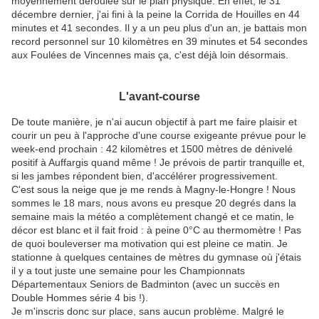
moyennement déroulée sur le plan physique. En effet, le 31
décembre dernier, j'ai fini à la peine la Corrida de Houilles en 44
minutes et 41 secondes. Il y a un peu plus d'un an, je battais mon
record personnel sur 10 kilomètres en 39 minutes et 54 secondes
aux Foulées de Vincennes mais ça, c'est déjà loin désormais.
L'avant-course
De toute manière, je n'ai aucun objectif à part me faire plaisir et
courir un peu à l'approche d'une course exigeante prévue pour le
week-end prochain : 42 kilomètres et 1500 mètres de dénivelé
positif à Auffargis quand même ! Je prévois de partir tranquille et,
si les jambes répondent bien, d'accélérer progressivement.
C'est sous la neige que je me rends à Magny-le-Hongre ! Nous
sommes le 18 mars, nous avons eu presque 20 degrés dans la
semaine mais la météo a complètement changé et ce matin, le
décor est blanc et il fait froid : à peine 0°C au thermomètre ! Pas
de quoi bouleverser ma motivation qui est pleine ce matin. Je
stationne à quelques centaines de mètres du gymnase où j'étais
il y a tout juste une semaine pour les Championnats
Départementaux Seniors de Badminton (avec un succès en
Double Hommes série 4 bis !).
Je m'inscris donc sur place, sans aucun problème. Malgré le