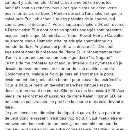
temps, il y a du monde ! C'est la treizième édition donc les
habitués sont au rendez-vous alors que c'est une découverte
pour moi. Je croise Benoît Ponton qui est à l'animation et que je
salue puis Eric Leblacher, l'un des parrains de la course, qui
courra avec le dossard 7. Pour chaque inscription, 1€ est reversé
à l'association ELA dont certains sportifs engagés sont présents
aujourd'hui tels que Mehdi Baala, Yoann Kowal, Florian Carvalho
ou encore Maïva Hamadouche, quadruple championne du
monde de Boxe Anglaise qui portera le dossard 1 ! On peut
également noter la présence de Pierre Fulla récemment auteur
d'un livre portant comme nom son légendaire "Ici Nagano".
Je finis de me préparer au chaud, à l'intérieur du gymnase où je
discute brièvement avec un coureur du club d'athlétisme de
Coulommiers. Malgré le froid, je pars en short mais je porte
évidemment des gants et un bonnet pour couvrir les extrémités.
Pour le haut, je mets un tee-shirt manches longues et par-
dessus, mon sweat de course Kikouroù avec le dossard 528. Aux
pieds, ce seront mes chaussures de route Kalenji Kiprun SD. Je
ne connais pas vraiment le profil de la course mais cela devrait le
faire.
Je pars ensuite en direction du départ et ça va, il n'y a pas trop
de vent donc le ressenti n'est pas trop froid. Il vaut mieux être en
mouvement dans cette tenue mais ça me semble bon pour la
course. Je croise alors une autre connaissance, Matthieu, que je