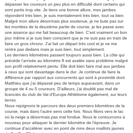
dépasser les coureurs un peu plus en difficulté dont certains qui
sont partis trop vite. Je tiens une bonne allure, mes jambes
répondent très bien, je suis mentalement très bien, tout va bien.
Malgré mon allure désormais plus soutenue, je ne bute pas sur
les montées de la deuxième partie de course, je les passe avec
une aisance qui me fait beaucoup de bien. C'est vraiment un bon
jour même si je suis bien conscient que je ne suis pas en train de
faire un gros chrono. J'ai fait un départ très cool et je ne me
rentre pas dedans mais je suis bien, tout simplement.
Les derniers kilomètres passent toujours aussi bien. La côte qui
précède l'arrivée au kilomètre 8 est avalée sans problème malgré
son profil relativement pentu. Elle doit bien faire mal aux jambes
à ceux qui sont davantage dans le dur. Je continue de faire la
différence par rapport aux concurrents qui sont à proximité dont
Matthieu que j'ai dépassé peu de temps auparavant, dans un
groupe de 4 ou 5 coureurs. D'ailleurs, j'ai doublé pas mal de
licenciés du club de Val d'Europe Athlétisme également, sur leurs
terres.
Nous rejoignons le parcours des deux premiers kilomètres de la
course, mais dans l'autre sens cette fois. Nous filons vers le lac
où la neige a désormais pas mal fondue. Nous le contournons à
nouveau pour attaquer le dernier kilomètre de l'épreuve. Je
continue d'accélérer avec en point de mire deux maillots jaunes