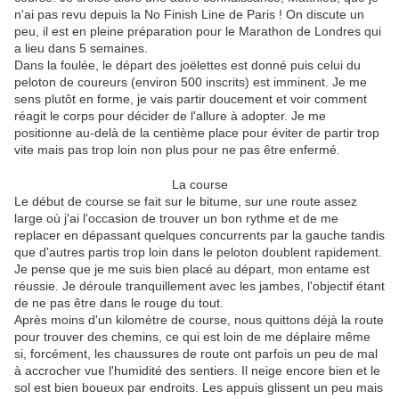
n'ai pas revu depuis la No Finish Line de Paris ! On discute un
peu, il est en pleine préparation pour le Marathon de Londres qui
a lieu dans 5 semaines.
Dans la foulée, le départ des joëlettes est donné puis celui du
peloton de coureurs (environ 500 inscrits) est imminent. Je me
sens plutôt en forme, je vais partir doucement et voir comment
réagit le corps pour décider de l'allure à adopter. Je me
positionne au-delà de la centième place pour éviter de partir trop
vite mais pas trop loin non plus pour ne pas être enfermé.
La course
Le début de course se fait sur le bitume, sur une route assez
large où j'ai l'occasion de trouver un bon rythme et de me
replacer en dépassant quelques concurrents par la gauche tandis
que d'autres partis trop loin dans le peloton doublent rapidement.
Je pense que je me suis bien placé au départ, mon entame est
réussie. Je déroule tranquillement avec les jambes, l'objectif étant
de ne pas être dans le rouge du tout.
Après moins d'un kilomètre de course, nous quittons déjà la route
pour trouver des chemins, ce qui est loin de me déplaire même
si, forcément, les chaussures de route ont parfois un peu de mal
à accrocher vue l'humidité des sentiers. Il neige encore bien et le
sol est bien boueux par endroits. Les appuis glissent un peu mais