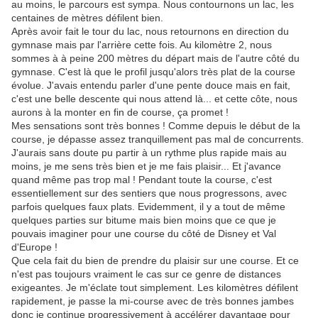
au moins, le parcours est sympa. Nous contournons un lac, les
centaines de mètres défilent bien.
Après avoir fait le tour du lac, nous retournons en direction du
gymnase mais par l'arrière cette fois. Au kilomètre 2, nous
sommes à à peine 200 mètres du départ mais de l'autre côté du
gymnase. C'est là que le profil jusqu'alors très plat de la course
évolue. J'avais entendu parler d'une pente douce mais en fait,
c'est une belle descente qui nous attend là... et cette côte, nous
aurons à la monter en fin de course, ça promet !
Mes sensations sont très bonnes ! Comme depuis le début de la
course, je dépasse assez tranquillement pas mal de concurrents.
J'aurais sans doute pu partir à un rythme plus rapide mais au
moins, je me sens très bien et je me fais plaisir... Et j'avance
quand même pas trop mal ! Pendant toute la course, c'est
essentiellement sur des sentiers que nous progressons, avec
parfois quelques faux plats. Evidemment, il y a tout de même
quelques parties sur bitume mais bien moins que ce que je
pouvais imaginer pour une course du côté de Disney et Val
d'Europe !
Que cela fait du bien de prendre du plaisir sur une course. Et ce
n'est pas toujours vraiment le cas sur ce genre de distances
exigeantes. Je m'éclate tout simplement. Les kilomètres défilent
rapidement, je passe la mi-course avec de très bonnes jambes
donc je continue progressivement à accélérer davantage pour