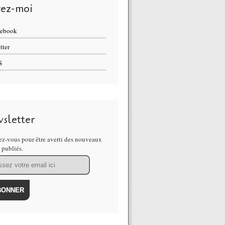
vez-moi
cebook
tter
S
sletter
z-vous pour être averti des nouveaux
s publiés.