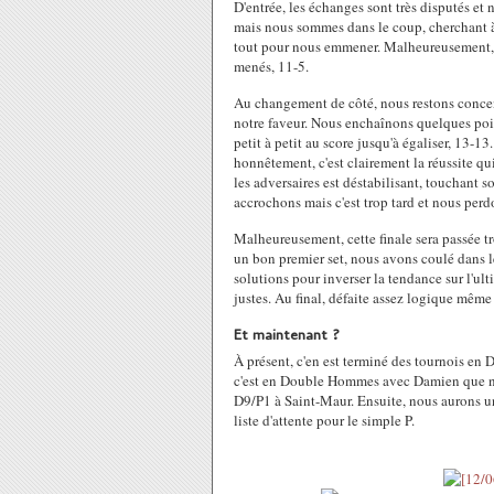
D'entrée, les échanges sont très disputés 
mais nous sommes dans le coup, cherchant à p
tout pour nous emmener. Malheureusement, n
menés, 11-5.
Au changement de côté, nous restons concentr
notre faveur. Nous enchaînons quelques poi
petit à petit au score jusqu'à égaliser, 13-1
honnêtement, c'est clairement la réussite qui
les adversaires est déstabilisant, touchant 
accrochons mais c'est trop tard et nous perd
Malheureusement, cette finale sera passée t
un bon premier set, nous avons coulé dans 
solutions pour inverser la tendance sur l'u
justes. Au final, défaite assez logique même
Et maintenant ?
À présent, c'en est terminé des tournois en
c'est en Double Hommes avec Damien que nou
D9/P1 à Saint-Maur. Ensuite, nous aurons un 
liste d'attente pour le simple P.