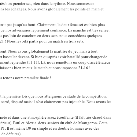
 très bon premier set, bien dans le rythme. Nous sommes en
ons les échanges. Nous avons globalement les points en main et
suit pas jusqu'au bout. Clairement, le deuxième set est bien plus
que nos adversaires reprennent confiance. La manche est très serrée.
 pas loin de conclure en deux sets, nous concédons quelques
21 ! Nous revoilà partis pour un match en trois sets.
ement. Nous avons globalement la maîtrise du jeu mais à tout
 basculer devant. Si bien qu'après avoir bataillé pour changer de
ctement reprendre (11-11). Là, nous remettons un coup d'accélérateur
finissons bien mieux le match et nous imposons 21-16 !
la tenons notre première finale !
t la première fois que nous atteignons ce stade de la compétition.
erré, disputé mais il n'est clairement pas injouable. Nous avons les
née et dans une atmosphère assez étouffante (il fait très chaud dans
térieur), Paul et Alexia, deux seniors du club de Montgeron. Cette
st P1. Il est même D9 en simple et en double hommes avec des
 de défaites).