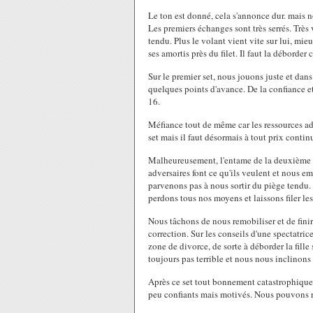
Le ton est donné, cela s'annonce dur. mais n
Les premiers échanges sont très serrés. Très 
tendu. Plus le volant vient vite sur lui, mieu
ses amortis près du filet. Il faut la déborde
Sur le premier set, nous jouons juste et dan
quelques points d'avance. De la confiance e
16.
Méfiance tout de même car les ressources adv
set mais il faut désormais à tout prix contin
Malheureusement, l'entame de la deuxième ma
adversaires font ce qu'ils veulent et nous 
parvenons pas à nous sortir du piège tendu.
perdons tous nos moyens et laissons filer les 
Nous tâchons de nous remobiliser et de fini
correction. Sur les conseils d'une spectatric
zone de divorce, de sorte à déborder la fille
toujours pas terrible et nous nous inclinons
Après ce set tout bonnement catastrophique
peu confiants mais motivés. Nous pouvons re