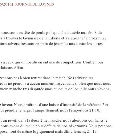
nous sommes tête de poule puisque tête de série numéro 3 du
s à trouver le Gymnase de la Liberté et à stationner à proximité,
urs adversaires sont en train de jouer les uns contre les autres.
s à ceux qui ont perdu en entame de compétition. Contre nous
Maisons-Alfort.
arvenons pas à bien rentrer dans le match. Nos adversaires
t nous ne prenons à aucun moment l'ascendant si bien que nous nous
ière manche très disputée mais au cours de laquelle nous n'avons
 faveur. Nous profitons d'une baisse d'intensité de la vétérane 2 et
our prendre le large. Tranquillement, nous l'emportons 21-10.
et un réveil dans la deuxième manche, nous abordons confiants le
, nous avons du mal à nous défaire de nos adversaires. Nous peinons
mposer tout de même logiquement mais difficilement, 21-17.