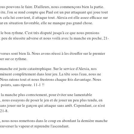
ous pouvons le faire. D'ailleurs, nous commençons bien la partie.
vite, l'on se rend compte que Paul est un pur attaquant qui joue tout
x cela lui convient, il attaque tout. Alexia est elle assez efficace sur
r car en situation favorable, elle ne manque pas grand chose.
s le bon rythme. C'est très disputé jusqu'à ce que nous prenions
t peu de réussite adverse et nous voilà avec la manche en poche, 21-
erses sont bien là. Nous avons réussi à les étouffer sur le premier
uer sur ce rythme.
nche est juste catastrophique. Sur le service d'Alexia, nos
emmènent complètement dans leur jeu. La tête sous l'eau, nous ne
 Nous ratons tout et nous frustrons chaque fois davantage. Nous
points, sans riposte. 11-1 !!
r la manche plus correctement, pour éviter une lamentable
e, nous essayons de poser le jeu et de jouer un peu plus tendu, en
 sans jouer sur le garçon qui attaque sans arrêt. Cependant, ce n'est
 21-8.
, nous nous remettons dans le coup en abordant la dernière manche
nverser la vapeur et reprendre l'ascendant.