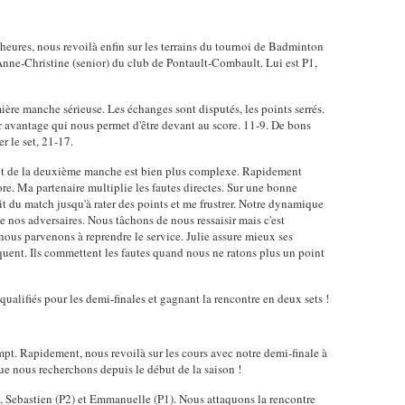
heures, nous revoilà enfin sur les terrains du tournoi de Badminton
Anne-Christine (senior) du club de Pontault-Combault. Lui est P1,
ère manche sérieuse. Les échanges sont disputés, les points serrés.
r avantage qui nous permet d'être devant au score. 11-9. De bons
 le set, 21-17.
but de la deuxième manche est bien plus complexe. Rapidement
ore. Ma partenaire multiplie les fautes directes. Sur une bonne
etit du match jusqu'à rater des points et me frustrer. Notre dynamique
e nos adversaires. Nous tâchons de nous ressaisir mais c'est
us parvenons à reprendre le service. Julie assure mieux ses
quent. Ils commettent les fautes quand nous ne ratons plus un point
ualifiés pour les demi-finales et gagnant la rencontre en deux sets !
mpt. Rapidement, nous revoilà sur les cours avec notre demi-finale à
que nous recherchons depuis le début de la saison !
, Sebastien (P2) et Emmanuelle (P1). Nous attaquons la rencontre