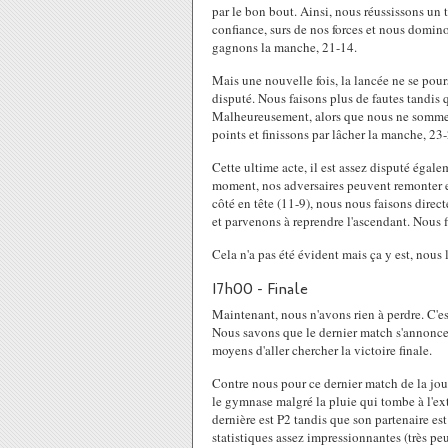
par le bon bout. Ainsi, nous réussissons un
confiance, surs de nos forces et nous domin
gagnons la manche, 21-14.
Mais une nouvelle fois, la lancée ne se pour
disputé. Nous faisons plus de fautes tandis 
Malheureusement, alors que nous ne sommes
points et finissons par lâcher la manche, 23-
Cette ultime acte, il est assez disputé égal
moment, nos adversaires peuvent remonter et
côté en tête (11-9), nous nous faisons dire
et parvenons à reprendre l'ascendant. Nous 
Cela n'a pas été évident mais ça y est, nous 
17h00 - Finale
Maintenant, nous n'avons rien à perdre. C'es
Nous savons que le dernier match s'annonce s
moyens d'aller chercher la victoire finale.
Contre nous pour ce dernier match de la jour
le gymnase malgré la pluie qui tombe à l'ex
dernière est P2 tandis que son partenaire e
statistiques assez impressionnantes (très peu