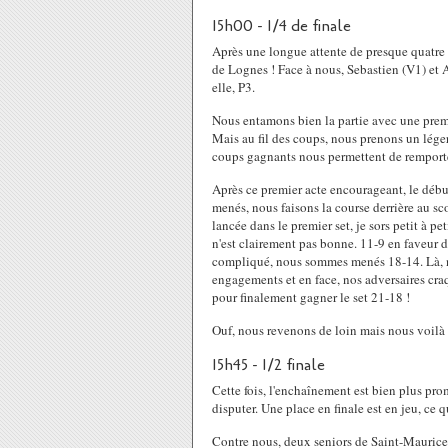
15h00 - 1/4 de finale
Après une longue attente de presque quatre 
de Lognes ! Face à nous, Sebastien (V1) et 
elle, P3.
Nous entamons bien la partie avec une premi
Mais au fil des coups, nous prenons un lége
coups gagnants nous permettent de remporter
Après ce premier acte encourageant, le dé
menés, nous faisons la course derrière au sc
lancée dans le premier set, je sors petit à p
n'est clairement pas bonne. 11-9 en faveur d
compliqué, nous sommes menés 18-14. Là, no
engagements et en face, nos adversaires cra
pour finalement gagner le set 21-18 !
Ouf, nous revenons de loin mais nous voilà q
15h45 - 1/2 finale
Cette fois, l'enchaînement est bien plus pro
disputer. Une place en finale est en jeu, ce 
Contre nous, deux seniors de Saint-Maurice