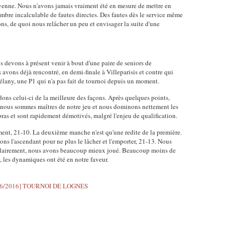
oyenne. Nous n'avons jamais vraiment été en mesure de mettre en
bre incalculable de fautes directes. Des fautes dès le service même
ons, de quoi nous relâcher un peu et envisager la suite d'une
us devons à présent venir à bout d'une paire de seniors de
 avons déjà rencontré, en demi-finale à Villeparisis et contre qui
Mélany, une P1 qui n'a pas fait de tournoi depuis un moment.
ns celui-ci de la meilleure des façons. Après quelques points,
, nous sommes maîtres de notre jeu et nous dominons nettement les
bras et sont rapidement démotivés, malgré l'enjeu de qualification.
ent, 21-10. La deuxième manche n'est qu'une redite de la première.
ns l'ascendant pour ne plus le lâcher et l'emporter, 21-13. Nous
Et clairement, nous avons beaucoup mieux joué. Beaucoup moins de
, les dynamiques ont été en notre faveur.